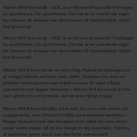
Westin W4 Flytoverall - XXXL är en flytoverall speciellt framtagen
av sportfiskare, för sportfiskare. Det här är en overall där inget
har lämnats åt slumpen när det kommer till funktionalitet. Grymt
bra flytoverall!
Westin W4 Flytoverall - XXXL är en flytoverall speciellt framtagen
av sportfiskare, för sportfiskare. Det här är en overall där inget
har lämnats åt slumpen när det kommer till funktionalitet. Grymt
bra flytoverall!
Westin W4 flytoverall har en extra hög, fleecefodrad krage som
är väldigt bekväm vid fiske i kallt väder. Overallen har även en
praktisk innerficka som man enkelt kommer åt vilket många
uppskattar och lägger telefonen i. Westin W4 flytoverall är inte
bara grymt bra och praktisk, den är även riktigt snygg!
Westin W4 flytoverall håller både tätt för vind- och vatten vid
ruskiga väder, som ofta kan inträffa vid exempelvis havsfiske i
Norge. Dessutom har den hängslen inuti, vilket kan vara skönt
under varma dagar, då du kan hänga av dig överdelen. Givetvis
är passform grymt skönt och den flyter som en kork!