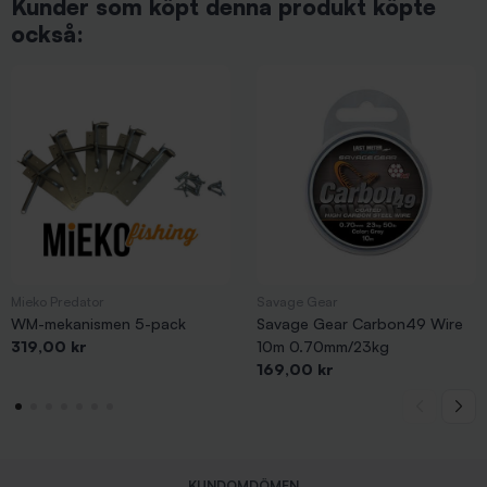
Kunder som köpt denna produkt köpte
också:
Mieko Predator
Savage Gear
WM-mekanismen 5-pack
Savage Gear Carbon49 Wire
Pris
319,00 kr
10m 0.70mm/23kg
Pris
169,00 kr
KUNDOMDÖMEN