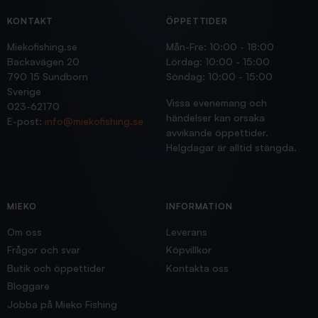
KONTAKT
ÖPPETTIDER
Miekofishing.se
Mån-Fre: 10:00 - 18:00
Backavägen 20
Lördag: 10:00 - 15:00
790 15 Sundborn
Söndag: 10:00 - 15:00
Sverige
Vissa evenemang och
023-62170
händelser kan orsaka
E-post:
info@miekofishing.se
avvikande öppettider.
Helgdagar är alltid stängda.
MIEKO
INFORMATION
Om oss
Leverans
Frågor och svar
Köpvillkor
Butik och öppettider
Kontakta oss
Bloggare
Jobba på Mieko Fishing