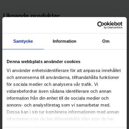
Liknande produkter
Samtycke
Information
Om
Denna webbplats använder cookies
Vi använder enhetsidentifierare för att anpassa innehållet
och annonserna till användarna, tillhandahålla funktioner
för sociala medier och analysera vår trafik. Vi
Westin
Westin
vidarebefordrar även sådana identifierare och annan
Westin W4 Flotation Suit - L
Westin W4 Flotation Suit - XS
information från din enhet till de sociala medier och
King - Flytoverall
- Flytoverall
2 999 kr
2 999 kr
annons- och analysföretag som vi samarbetar med.
Dessa kan i sin tur kombinera informationen med annan
information som du har tillhandahållit eller som de har
samlat in när du har använt deras tjänster.