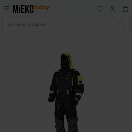
Open favorites p
Sök bland produkter
Search