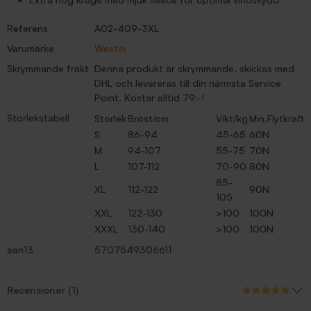
Referens
A02-409-3XL
Varumärke
Westin
Skrymmande frakt
Denna produkt är skrymmande, skickas med
DHL och levereras till din närmsta Service
Point. Kostar alltid 79:-!
Storlekstabell
Storlek
Bröst/cm
Vikt/kg
Min.Flytkraft
S
86-94
45-65
60N
M
94-107
55-75
70N
L
107-112
70-90
80N
85-
XL
112-122
90N
105
XXL
122-130
>100
100N
XXXL
130-140
>100
100N
ean13
5707549306611
Recensioner (1)