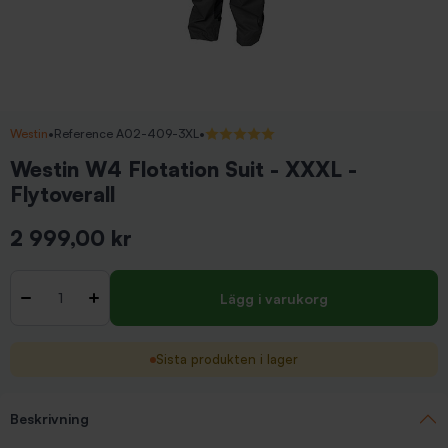
Westin
•
Reference A02-409-3XL
•
5/5 (1 recensioner)
Westin W4 Flotation Suit - XXXL -
Flytoverall
2 999,00 kr
Inkl. moms
Antal
-
+
Lägg i varukorg
Sista produkten i lager
Beskrivning