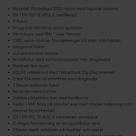
Material: PU-belagd 210D nylon med tejpade sömmar
DS / EN ISO 12.402-6 certifierad
9 fickor
Integrerat lättviktig ortos systemet
Vik in huva med 180 ° view fönster
210D nylon ripstop förstärkningar på knän och bakdel
Integrerat bälte
Justerbara knä remmar
Bröstfickor med vattenavvisande YKK dragkedjor
Flexibelt lätt skum
SOLAS reflexband med förbättrad Zig-Zag sömnad
Enkel åtkomst till innerficka med dragkedja
2 fleece isolerade fickor
Neopren manschetter
Dubbla justerbara ben med kardborre
Radio / VHF ficka på vänster axel med storlek indikering och
fönster (ej vattentät)
DS / EN ISO 12.402-8 certifierad visselpipa
D-ringtil fastsättning av en uppblåsbar väst
Effektiv mesh avloppet på muddar och vrister
Extra hög krage med mjuk fleece för optimal vindskydd