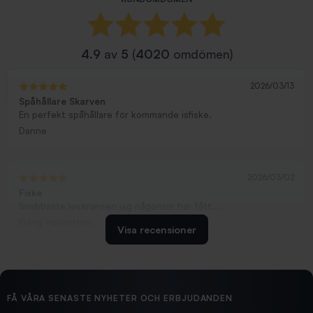
4.9
av
5
(
4020
omdömen)
2026/03/13
Spåhållare Skarven
En perfekt spåhållare för kommande isfiske.
Danne
2026/03/02
Fiske
Snabbaste leveransen jag någonsin har fått....
Erling Holmström
Visa recensioner
2026/02/19
Ollonskott 6mm
Hittade exakt vad jag behövde. Snabb och bra...
FÅ VÅRA SENASTE NYHETER OCH ERBJUDANDEN