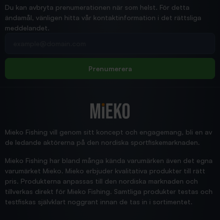
Ann-Louise
Du kan avbryta prenumerationen när som helst. För detta
ändamål, vänligen hitta vår kontaktinformation i det rättsliga
meddelandet.
2026/02/19
Din e-postadress
pimpelspön
Allt bara bra och snabb leverans
Rolf
Prenumerera
2025/12/16
Blänke
Supersnabb leverans!
Jensa
Mieko Fishing vill genom sitt koncept och engagemang, bli en av
de ledande aktörerna på den nordiska sportfiskemarknaden.
Mieko Fishing har bland många kända varumärken även det egna
varumärket Mieko. Mieko erbjuder kvalitativa produkter till rätt
pris. Produkterna anpassas till den nordiska marknaden och
tillverkas direkt för Mieko Fishing. Samtliga produkter testas och
testfiskas självklart noggrant innan de tas in i sortimentet.