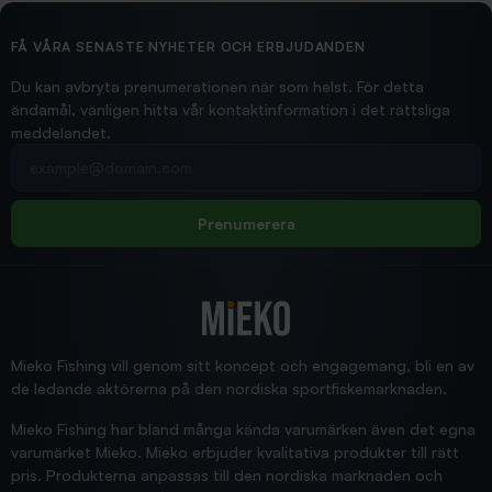
2026/02/19
Ollonskott 6mm
Hittade exakt vad jag behövde. Snabb och bra...
FÅ VÅRA SENASTE NYHETER OCH ERBJUDANDEN
Ann-Louise
Du kan avbryta prenumerationen när som helst. För detta
ändamål, vänligen hitta vår kontaktinformation i det rättsliga
meddelandet.
2026/02/19
Din e-postadress
pimpelspön
Allt bara bra och snabb leverans
Rolf
Prenumerera
2025/12/16
Blänke
Supersnabb leverans!
Jensa
Mieko Fishing vill genom sitt koncept och engagemang, bli en av
de ledande aktörerna på den nordiska sportfiskemarknaden.
Mieko Fishing har bland många kända varumärken även det egna
varumärket Mieko. Mieko erbjuder kvalitativa produkter till rätt
pris. Produkterna anpassas till den nordiska marknaden och