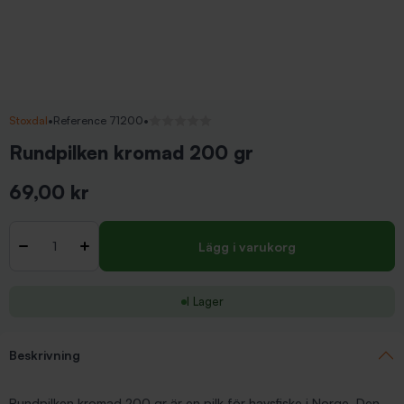
Stoxdal
•
Reference 71200
•
Inga recensioner
Rundpilken kromad 200 gr
69,00 kr
Inkl. moms
Antal
-
+
Lägg i varukorg
I Lager
Beskrivning
Rundpilken kromad 200 gr är en pilk för havsfiske i Norge. Den