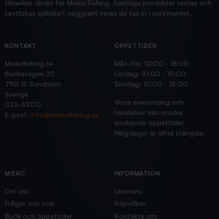
tillverkas direkt för Mieko Fishing. Samtliga produkter testas och
testfiskas självklart noggrant innan de tas in i sortimentet.
KONTAKT
ÖPPETTIDER
Miekofishing.se
Mån-Fre: 10:00 - 18:00
Backavägen 20
Lördag: 10:00 - 15:00
790 15 Sundborn
Söndag: 10:00 - 15:00
Sverige
Vissa evenemang och
023-62170
händelser kan orsaka
E-post:
info@miekofishing.se
avvikande öppettider.
Helgdagar är alltid stängda.
MIEKO
INFORMATION
Om oss
Leverans
Frågor och svar
Köpvillkor
Butik och öppettider
Kontakta oss