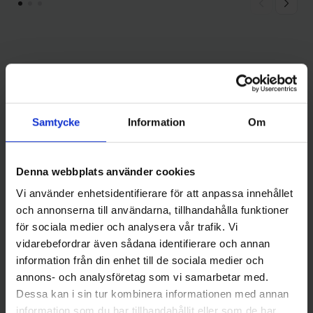
Andra gillade även
Samtycke
Information
Om
Denna webbplats använder cookies
Vi använder enhetsidentifierare för att anpassa innehållet
och annonserna till användarna, tillhandahålla funktioner
för sociala medier och analysera vår trafik. Vi
vidarebefordrar även sådana identifierare och annan
Wiggler
Sølvkroken
information från din enhet till de sociala medier och
Wiggler Häcklor Flasher Silver
Sölvkroken Jensen Mini-Pirken
annons- och analysföretag som vi samarbetar med.
3/0
7g - C/R
39 kr
69 kr
Dessa kan i sin tur kombinera informationen med annan
information som du har tillhandahållit eller som de har