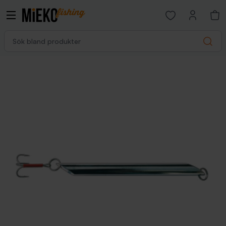
Open favorites p
Sök bland produkter
Search