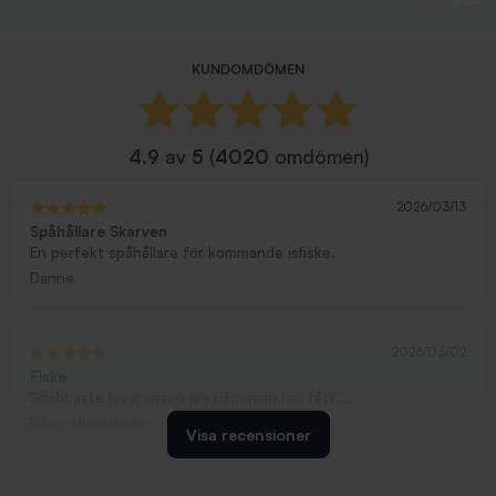
KUNDOMDÖMEN
4.9
av
5
(
4020
omdömen)
2026/03/13
Spåhållare Skarven
En perfekt spåhållare för kommande isfiske.
Danne
2026/03/02
Fiske
Snabbaste leveransen jag någonsin har fått....
Erling Holmström
Visa recensioner