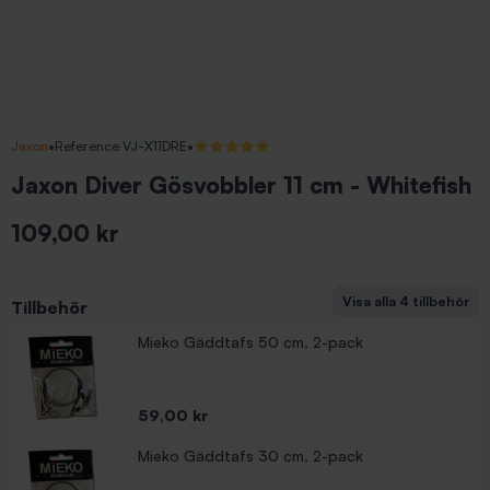
Jaxon
•
Reference VJ-X11DRE
•
5/5 (1 recensioner)
Jaxon Diver Gösvobbler 11 cm - Whitefish
109,00 kr
Inkl. moms
Visa alla 4 tillbehör
Tillbehör
Fluorocarbontafs 0.60mm 30cm (2-pack)
Fluorocarbontafs 0.60mm 40cm (2-pack)
Mieko Gäddtafs 50 cm, 2-pack
Pris
Pris
59,00 kr
59,00 kr
Pris
59,00 kr
Mieko Gäddtafs 30 cm, 2-pack