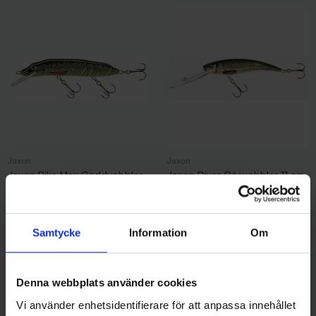
Jaxon
Jaxon
Jaxon Pike Max Gäddvobbler
Jaxon Diver Gösvobbler 11 cm
30 cm - PT
- Gold Shiner
149 kr
109 kr
Samtycke
Information
Om
Denna webbplats använder cookies
Andra gillade även
Vi använder enhetsidentifierare för att anpassa innehållet