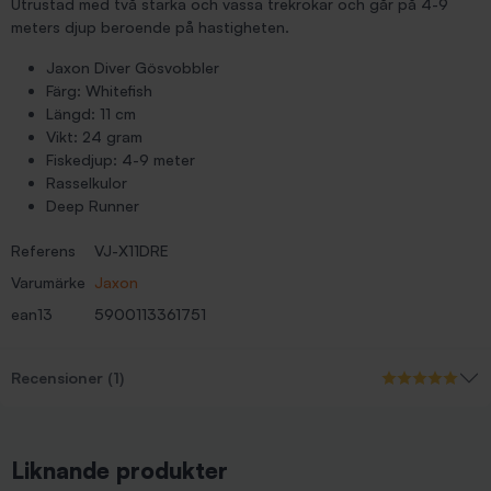
Utrustad med två starka och vassa trekrokar och går på 4-9
meters djup beroende på hastigheten.
Jaxon Diver Gösvobbler
Färg: Whitefish
Längd: 11 cm
Vikt: 24 gram
Fiskedjup: 4-9 meter
Rasselkulor
Deep Runner
Referens
VJ-X11DRE
Varumärke
Jaxon
ean13
5900113361751
Recensioner (1)
Liknande produkter