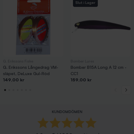
Slut i Lager
G. Erikssons Fiske
Bomber Lures
G. Erikssons Långedrag VM-
Bomber B15A Long A 12 cm -
släpet, DeLuxe Gul-Röd
CC1
Pris
Pris
149,00 kr
159,00 kr
KUNDOMDÖMEN