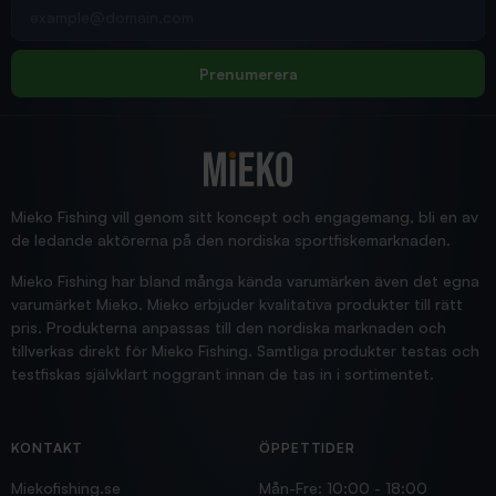
Din e-postadress
pimpelspön
Allt bara bra och snabb leverans
Rolf
Prenumerera
2025/12/16
Blänke
Supersnabb leverans!
Jensa
Mieko Fishing vill genom sitt koncept och engagemang, bli en av
de ledande aktörerna på den nordiska sportfiskemarknaden.
Mieko Fishing har bland många kända varumärken även det egna
varumärket Mieko. Mieko erbjuder kvalitativa produkter till rätt
pris. Produkterna anpassas till den nordiska marknaden och
tillverkas direkt för Mieko Fishing. Samtliga produkter testas och
testfiskas självklart noggrant innan de tas in i sortimentet.
KONTAKT
ÖPPETTIDER
Miekofishing.se
Mån-Fre: 10:00 - 18:00