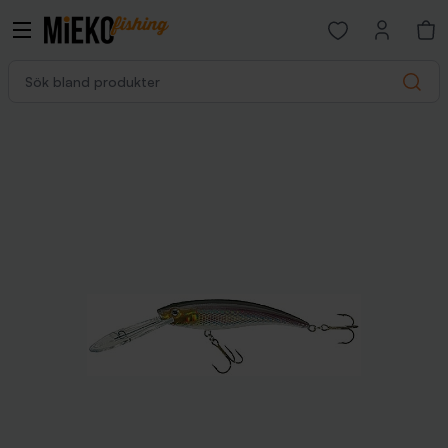
Open favorites p
Sök bland produkter
Search