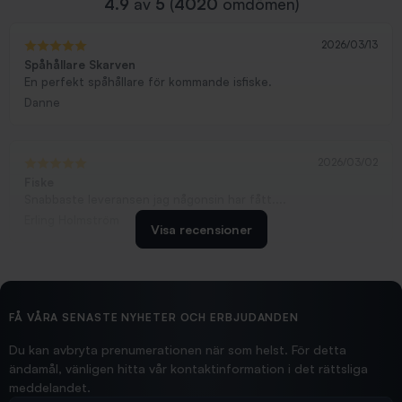
4.9
av
5
(
4020
omdömen)
2026/03/13
Spåhållare Skarven
En perfekt spåhållare för kommande isfiske.
Danne
2026/03/02
Fiske
Snabbaste leveransen jag någonsin har fått....
Erling Holmström
Visa recensioner
2026/02/19
Ollonskott 6mm
Hittade exakt vad jag behövde. Snabb och bra...
FÅ VÅRA SENASTE NYHETER OCH ERBJUDANDEN
Ann-Louise
Du kan avbryta prenumerationen när som helst. För detta
ändamål, vänligen hitta vår kontaktinformation i det rättsliga
meddelandet.
2026/02/19