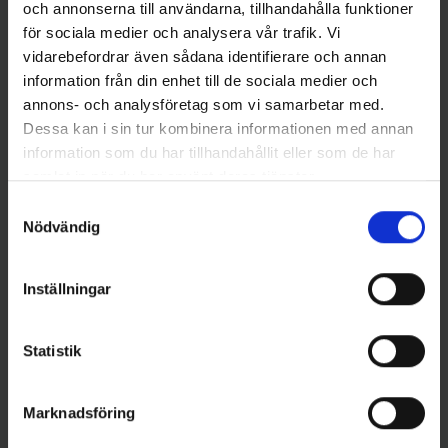
och annonserna till användarna, tillhandahålla funktioner
för sociala medier och analysera vår trafik. Vi
vidarebefordrar även sådana identifierare och annan
information från din enhet till de sociala medier och
annons- och analysföretag som vi samarbetar med.
Dessa kan i sin tur kombinera informationen med annan
information som du har tillhandahållit eller som de har
samlat in när du har använt deras tjänster.
Samtyckesval
Jaxon
Jaxon
Nödvändig
Jaxon Diver Gösvobbler 11 cm
Atract Logis Vobbler 8cm -
- Perch
Shiny Roach
109 kr
79 kr
Inställningar
Statistik
16 andra produkter i samma kategori:
Marknadsföring