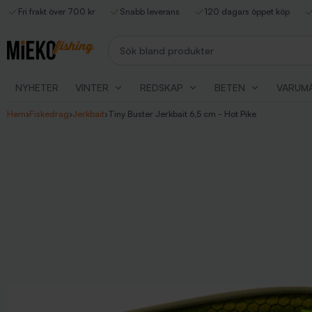
Fri frakt över 700 kr
Snabb leverans
120 dagars öppet köp
Sök bland produkter
NYHETER
VINTER
REDSKAP
BETEN
VARUM
Hem
›
Fiskedrag
›
Jerkbait
›
Tiny Buster Jerkbait 6,5 cm - Hot Pike