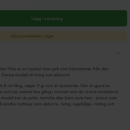
Lägg i varukorg
Sista produkten i lager
 Hot Pike är en mycket liten jerk som härstammar från den
. Denna modell till öring och abborre!
 6,5 cm lång, väger 11 gr och är sjunkande. Den är gjord av
re och har samma fina gång i vattnet som de större modellerna
a modell kan du jerka, twitcha eller bara veva hem - precis som
 på mindre rovfiskar som abborre, öring, regnbåge, röding och