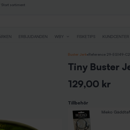
Stort sortiment
ÄRKEN
ERBJUDANDEN
WBY
FISKETIPS
KUNDCENTER
Buster Jerk
•
Reference 29-EG149-C
Tiny Buster J
129,00 kr
Inkl. moms
Tillbehör
Mieko Gäddtaf