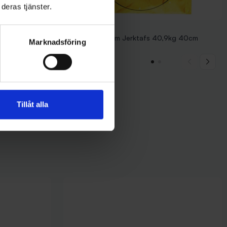
deras tjänster.
SPRO
202 Hot Pike
Spro 1x1 Titanium Jerktafs 40,9kg 40cm
Marknadsföring
119 kr
Tillåt alla