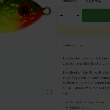
Pris
59,00 kr
Antal
-
+
Beskrivning
Tiny Buster Jerkbait 6,5 cm -
otroligt populära Buster Jerk
Tiny Buster från Strike Pro är
stryktålig plast, rasselkamma
av Buster Jerkbait. Denna lill
du vill. Grymt effektivt bete
View large image
asp.
Strike Pro Tiny Buster
Längd: 6,5 cm