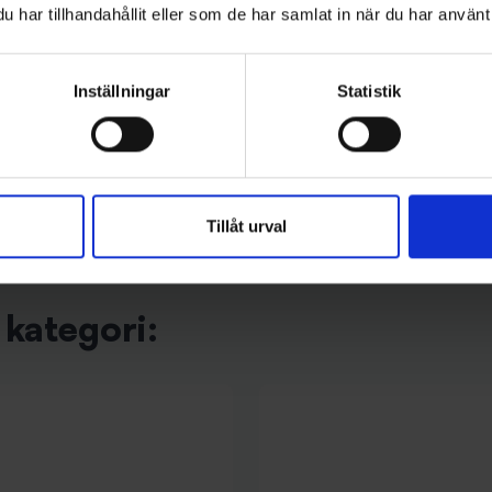
har tillhandahållit eller som de har samlat in när du har använt 
Buster Jerk
gr - Red Star
Buster Jerk Shallow Runner - C
Inställningar
Statistik
199 kr
Tillåt urval
kategori: