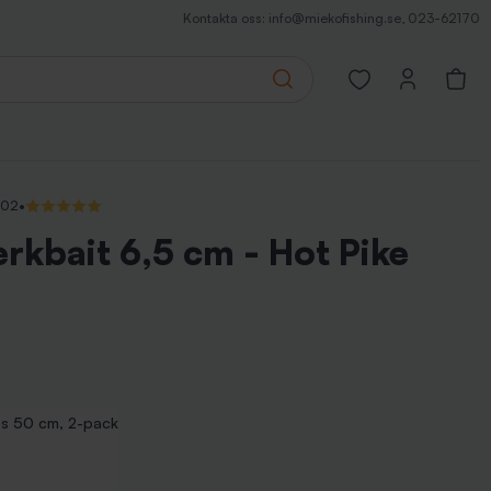
Kontakta oss:
info@miekofishing.se
,
023-62170
Search
Open favorites pa
202
•
5/5 (1 recensioner)
erkbait 6,5 cm - Hot Pike
s 50 cm, 2-pack