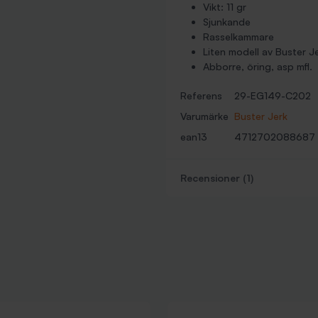
Vikt: 11 gr
Sjunkande
Rasselkammare
Liten modell av Buster J
Abborre, öring, asp mfl.
Referens
29-EG149-C202
Varumärke
Buster Jerk
ean13
4712702088687
Recensioner (1)