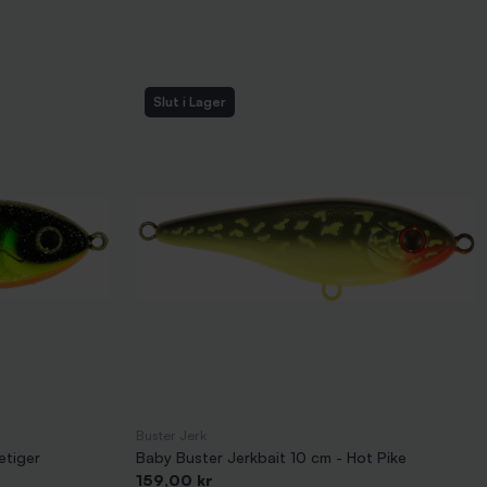
Slut i Lager
Buster Jerk
etiger
Baby Buster Jerkbait 10 cm - Hot Pike
Pris
159,00 kr