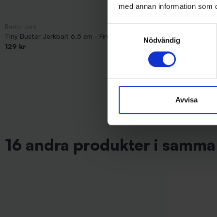
med annan information som du 
Buster Jerk
Mieko Predator
Samtyckesval
Tiny Buster Jerkbait 6,5 cm - Firetiger
Mieko Smolt 13
Nödvändig
129 kr
65 kr
Avvisa
16 andra produkter i samma 