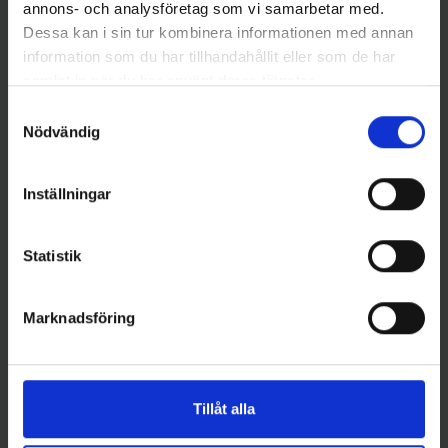
annons- och analysföretag som vi samarbetar med.
Westin
Mieko Predator
Dessa kan i sin tur kombinera informationen med annan
Jigghuvud RoundUp LT 25g
Mieko Stinger Havsfiske 15 cm
information som du har tillhandahållit eller som de har
krokstorlek 4/0 (3-pack)
med spikes (2-pack)
samlat in när du har använt deras tjänster.
49 kr
79 kr
Samtyckesval
Nödvändig
Inställningar
16 andra produkter i samma kategori:
Statistik
Marknadsföring
Tillåt alla