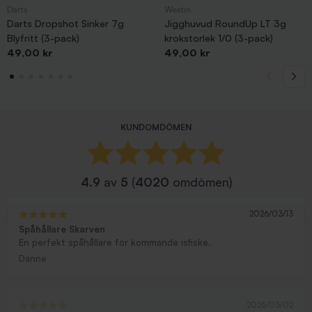
Darts
Westin
Darts Dropshot Sinker 7g
Jigghuvud RoundUp LT 3g
Blyfritt (3-pack)
krokstorlek 1/0 (3-pack)
Pris
Pris
49,00 kr
49,00 kr
KUNDOMDÖMEN
4.9
av
5
(
4020
omdömen)
2026/03/13
Spåhållare Skarven
En perfekt spåhållare för kommande isfiske.
Danne
2026/03/02