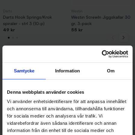
Darts
Westin
Darts Hook Springs/Krok
Westin ScrewIn Jiggskallar 30
spiraler - strl 3 (10-p)
gr, 3-pack
49 kr
55 kr
Andra gillade även
Samtycke
Information
Om
Denna webbplats använder cookies
Vi använder enhetsidentifierare för att anpassa innehållet
och annonserna till användarna, tillhandahålla funktioner
för sociala medier och analysera vår trafik. Vi
vidarebefordrar även sådana identifierare och annan
information från din enhet till de sociala medier och