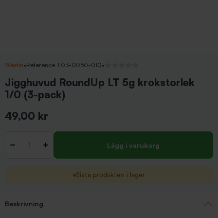
Westin
•
Reference T03-0050-010
•
Inga recensioner
Jigghuvud RoundUp LT 5g krokstorlek
1/0 (3-pack)
49,00 kr
Inkl. moms
Antal
-
+
Lägg i varukorg
Sista produkten i lager
Beskrivning