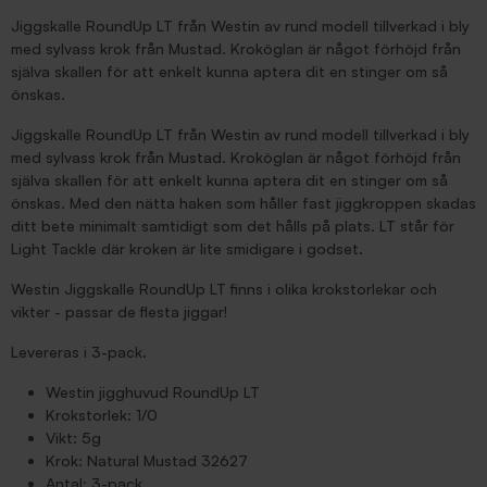
Jiggskalle RoundUp LT från Westin av rund modell tillverkad i bly
med sylvass krok från Mustad. Kroköglan är något förhöjd från
själva skallen för att enkelt kunna aptera dit en stinger om så
önskas.
Jiggskalle RoundUp LT från Westin av rund modell tillverkad i bly
med sylvass krok från Mustad. Kroköglan är något förhöjd från
själva skallen för att enkelt kunna aptera dit en stinger om så
önskas. Med den nätta haken som håller fast jiggkroppen skadas
ditt bete minimalt samtidigt som det hålls på plats. LT står för
Light Tackle där kroken är lite smidigare i godset.
Westin Jiggskalle RoundUp LT finns i olika krokstorlekar och
vikter - passar de flesta jiggar!
Levereras i 3-pack.
Westin jigghuvud RoundUp LT
Krokstorlek: 1/0
Vikt: 5g
Krok: Natural Mustad 32627
Antal: 3-pack