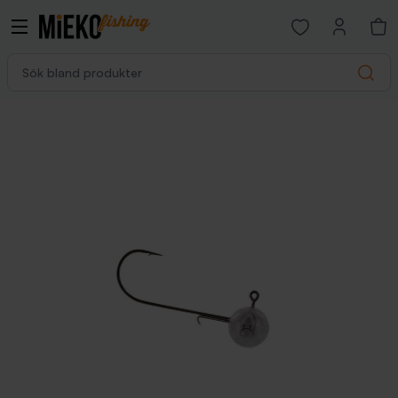
Open favorites p
Sök bland produkter
Search