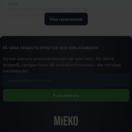
Fiske
Snabbaste leveransen jag någonsin har fått....
Erling Holmström
Visa recensioner
2026/02/19
Ollonskott 6mm
Hittade exakt vad jag behövde. Snabb och bra...
FÅ VÅRA SENASTE NYHETER OCH ERBJUDANDEN
Ann-Louise
Du kan avbryta prenumerationen när som helst. För detta
ändamål, vänligen hitta vår kontaktinformation i det rättsliga
meddelandet.
2026/02/19
Din e-postadress
pimpelspön
Allt bara bra och snabb leverans
Rolf
Prenumerera
2025/12/16
Blänke
Supersnabb leverans!
Jensa