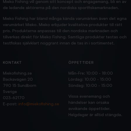
Mieko Fishing vill genom sitt koncept och engagemang, bli en av
de ledande aktörerna på den nordiska sportfiskemarknaden.
Mieko Fishing har bland många kända varumärken även det egna
varumärket Mieko. Mieko erbjuder kvalitativa produkter till rätt
pris. Produkterna anpassas till den nordiska marknaden och
tillverkas direkt för Mieko Fishing. Samtliga produkter testas och
testfiskas självklart noggrant innan de tas in i sortimentet.
KONTAKT
ÖPPETTIDER
Miekofishing.se
Mån-Fre: 10:00 - 18:00
Backavägen 20
Lördag: 10:00 - 15:00
790 15 Sundborn
Söndag: 10:00 - 15:00
Sverige
Vissa evenemang och
023-62170
händelser kan orsaka
E-post:
info@miekofishing.se
avvikande öppettider.
Helgdagar är alltid stängda.