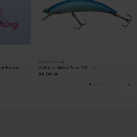
Mieko Predator
lver/Koppar
Wobbler Mieko Pesa 90F - Is
Pris
99,00 kr