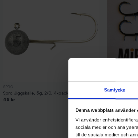
SPRO
Mieko Predator
Samtycke
Spro Jiggskalle, 5g, 2/0, 4-pack
Mieko Stinger H
45 kr
pack)
79 kr
Denna webbplats använder 
Vi använder enhetsidentifierar
sociala medier och analysera 
till de sociala medier och a