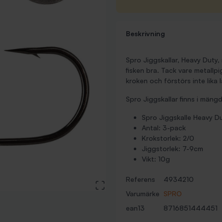
Beskrivning
Spro Jiggskallar, Heavy Duty
fisken bra. Tack vare metallpi
kroken och förstörs inte lika l
Spro Jiggskallar finns i mängd
Spro Jiggskalle Heavy D
Antal: 3-pack
Krokstorlek: 2/0
Jiggstorlek: 7-9cm
Vikt: 10g
Referens
4934210
View large image
Varumärke
SPRO
ean13
8716851444451