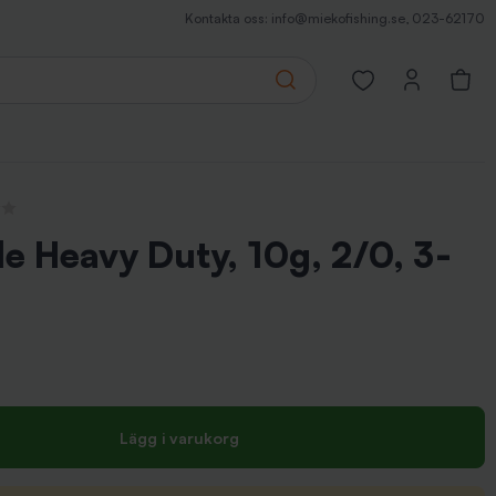
Kontakta oss:
info@miekofishing.se
,
023-62170
Search
Open favorites pa
nsioner
le Heavy Duty, 10g, 2/0, 3-
Lägg i varukorg