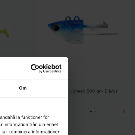
Mieko Predator
Om
- Gul/Orange
Mieko Predator Jighead 300 gr - Blå/lys
115 kr
andahålla funktioner för
n information från din enhet
 tur kombinera informationen