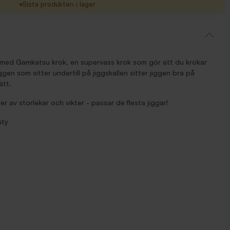
Sista produkten i lager
, med Gamkatsu krok, en supervass krok som gör att du krokar
ggen som sitter undertill på jiggskallen sitter jiggen bra på
ätt.
er av storlekar och vikter - passar de flesta jiggar!
uty