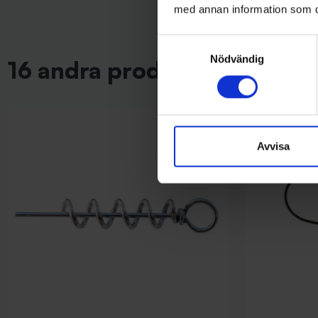
med annan information som du 
Samtyckesval
Nödvändig
16 andra produkter i samma 
Avvisa