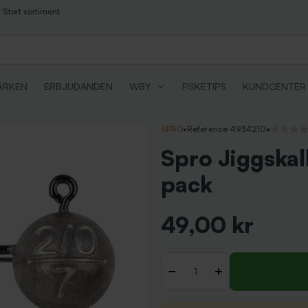
Stort sortiment
ÄRKEN
ERBJUDANDEN
WBY
FISKETIPS
KUNDCENTER
SPRO
•
Reference 4934210
•
Inga rece
Spro Jiggskal
pack
49,00 kr
Inkl. moms
Antal
-
+