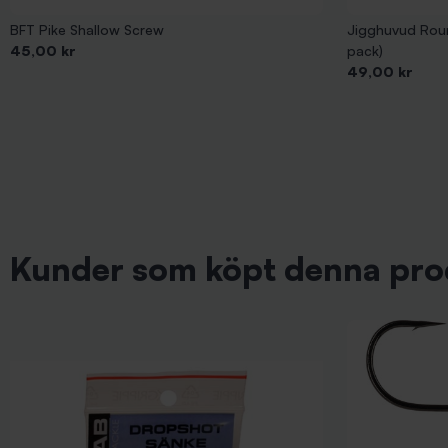
BFT Pike Shallow Screw
Jigghuvud Roun
Pris
45,00 kr
pack)
Pris
49,00 kr
Kunder som köpt denna pro