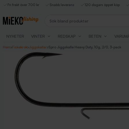
Fri frakt över 700 kr
Snabb leverans
120 dagars öppet köp
Sök bland produkter
NYHETER
VINTER
REDSKAP
BETEN
VARUM
Hem
›
Fiskekrok
›
Jiggskallar
›
Spro Jiggskalle Heavy Duty, 10g, 2/0, 3-pack