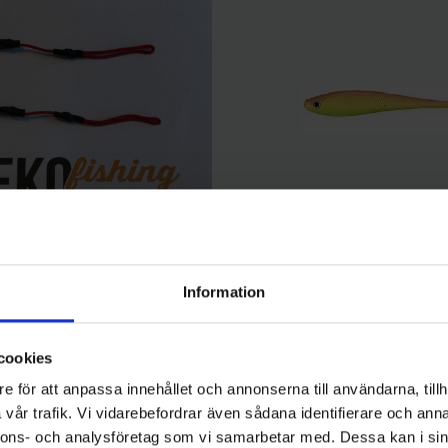
Jaxon
Information
avsfiske 15 cm med spikes (2-
Jaxon Abborrjigg 9 cm, 5-pack 
55 kr
cookies
e för att anpassa innehållet och annonserna till användarna, tillh
vår trafik. Vi vidarebefordrar även sådana identifierare och anna
nnons- och analysföretag som vi samarbetar med. Dessa kan i sin