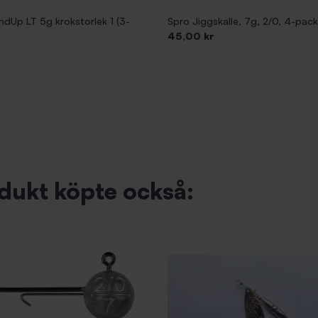
dUp LT 5g krokstorlek 1 (3-
Spro Jiggskalle, 7g, 2/0, 4-pack
Pris
45,00 kr
dukt köpte också: