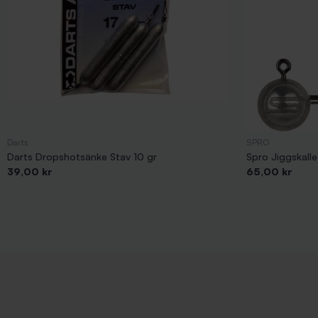
Darts
SPRO
Darts Dropshotsänke Stav 10 gr
Spro Jiggskalle
Pris
Pris
39,00 kr
65,00 kr