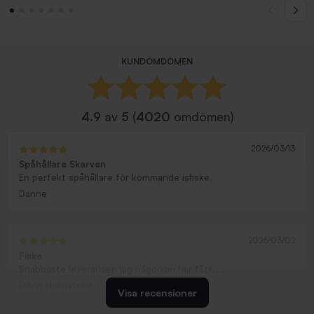
KUNDOMDÖMEN
4.9
av
5
(
4020
omdömen)
2026/03/13
Spåhållare Skarven
En perfekt spåhållare för kommande isfiske.
Danne
2026/03/02
Fiske
Snabbaste leveransen jag någonsin har fått....
Erling Holmström
Visa recensioner