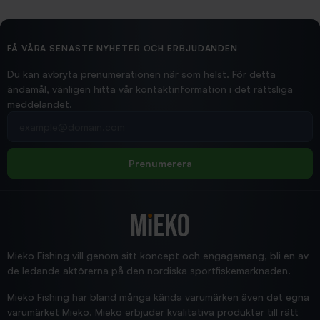
2026/02/19
Ollonskott 6mm
Hittade exakt vad jag behövde. Snabb och bra...
FÅ VÅRA SENASTE NYHETER OCH ERBJUDANDEN
Ann-Louise
Du kan avbryta prenumerationen när som helst. För detta
ändamål, vänligen hitta vår kontaktinformation i det rättsliga
meddelandet.
2026/02/19
Din e-postadress
pimpelspön
Allt bara bra och snabb leverans
Rolf
Prenumerera
2025/12/16
Blänke
Supersnabb leverans!
Jensa
Mieko Fishing vill genom sitt koncept och engagemang, bli en av
de ledande aktörerna på den nordiska sportfiskemarknaden.
Mieko Fishing har bland många kända varumärken även det egna
varumärket Mieko. Mieko erbjuder kvalitativa produkter till rätt