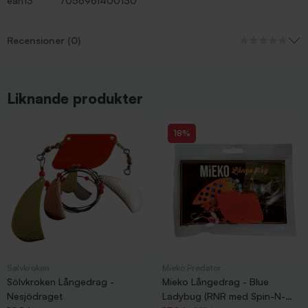
ean13
7056961400130
Recensioner (0)
Liknande produkter
18%
Sølvkroken
Mieko Predator
Sölvkroken Långedrag -
Mieko Långedrag - Blue
Nesjödraget
Ladybug (RNR med Spin-N-