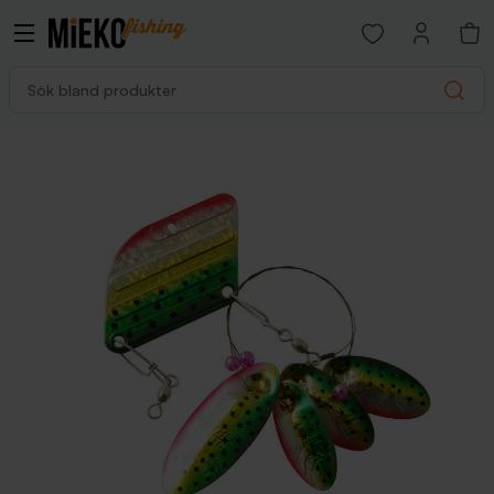
Open favorites p
Sök bland produkter
Search