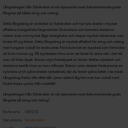
Långedragen från Sölvkroken är väl utprovade med dokumenterade goda
fångster på både öring och röding!
Detta långedrag är utvecklat av Sölvkroken och har fyra skedar i mycket
effektiva holografiska färgmönster. De konkava och konvexa skedarna
roterar även vid mycket låga hastigheter och skapar mycket vibrationer som
lockar till sig fisken. Detta långedrag är mycket effektivt för öring och röding
men fungerar också för andra arter. Först kommer en styrsked som förhindrar
att linan tvinnar sig. På styrskeden finns även ett fäste för extra vikt i det fall
man vill fiska djupt. Annars styrs fiskedjupet av farten. Mellan styrsked och
skedarna består linan av tunn stålvajer. Bakom sista skeden förekommer en
nylonlina ut till själva kroken (enkelkrok) där du fäster själva betet, t ex mask.
Långedrag fiskas ofta efter båt i jämn relativt låg fart men kan också med
fördel f
iskas ryckvis från roddbåt!
Långedragen från Sölvkroken är väl utprovade med dokumenterade goda
fångster på öring och röding!
Referens
140013
Varumärke
Sølvkroken