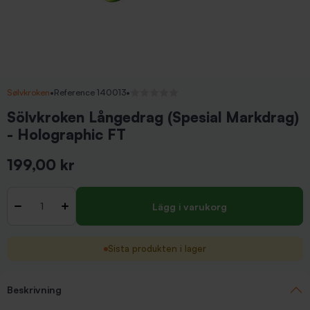
Sølvkroken
•
Reference 140013
•
Inga recensioner
Sölvkroken Långedrag (Spesial Markdrag)
- Holographic FT
199,00 kr
Inkl. moms
Antal
-
+
Lägg i varukorg
Sista produkten i lager
Beskrivning