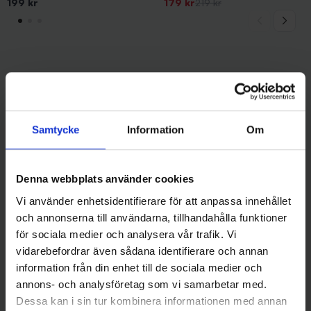
-18%
199 kr
Glow)
179 kr
219 kr
Andra gillade även
Samtycke
Information
Om
Denna webbplats använder cookies
Vi använder enhetsidentifierare för att anpassa innehållet
och annonserna till användarna, tillhandahålla funktioner
för sociala medier och analysera vår trafik. Vi
vidarebefordrar även sådana identifierare och annan
Sølvkroken
Sølvkroken
information från din enhet till de sociala medier och
Sölvkroken Långedrag (Spesial
Sölvkroken Långedrag (Spesial
annons- och analysföretag som vi samarbetar med.
Markdrag) - GFL
Markdrag) - Holographic
Dessa kan i sin tur kombinera informationen med annan
199 kr
199 kr