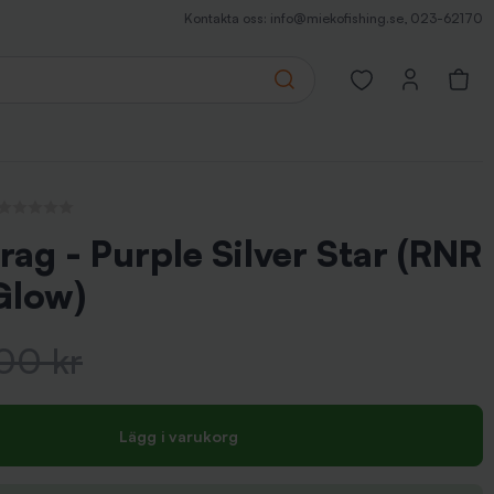
Kontakta oss:
info@miekofishing.se
,
023-62170
Search
Open favorites pa
Inga recensioner
ag - Purple Silver Star (RNR
Glow)
00 kr
Lägg i varukorg