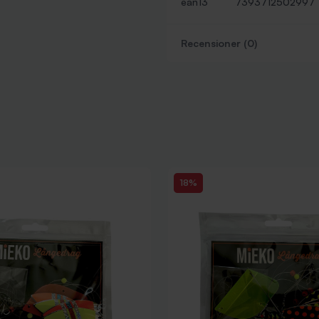
ean13
7393712502997
Recensioner (0)
18%