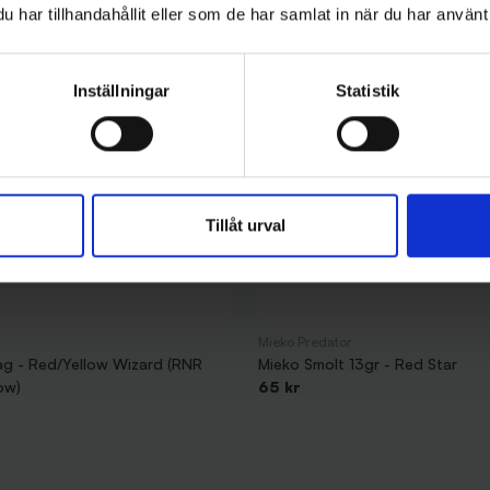
har tillhandahållit eller som de har samlat in när du har använt 
Inställningar
Statistik
Tillåt urval
Mieko Predator
g - Red/Yellow Wizard (RNR
Mieko Smolt 13gr - Red Star
ow)
65 kr