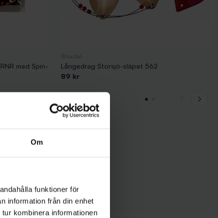
Stoxdal
 (RNR med Spin-
Långedrag Storsjö-släpet 562
89 kr
Om
andahålla funktioner för
n information från din enhet
 tur kombinera informationen