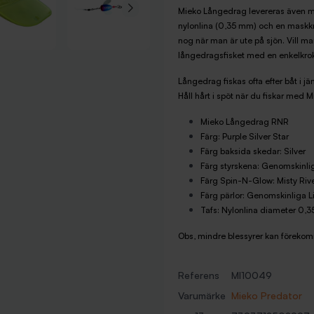
Mieko Långedrag levereras även med
nylonlina (0,35 mm) och en maskkrok
nog när man är ute på sjön. Vill ma
långedragsfisket med en enkelkro
Långedrag fiskas ofta efter båt i j
Håll hårt i spöt när du fiskar med
Mieko Långedrag RNR
Färg: Purple Silver Star
Färg baksida skedar: Silver
Färg styrskena: Genomskinli
Färg Spin-N-Glow: Misty Riv
Färg pärlor: Genomskinliga Li
Tafs: Nylonlina diameter 0,
Obs, mindre blessyrer kan förekomm
Referens
MI10049
Varumärke
Mieko Predator