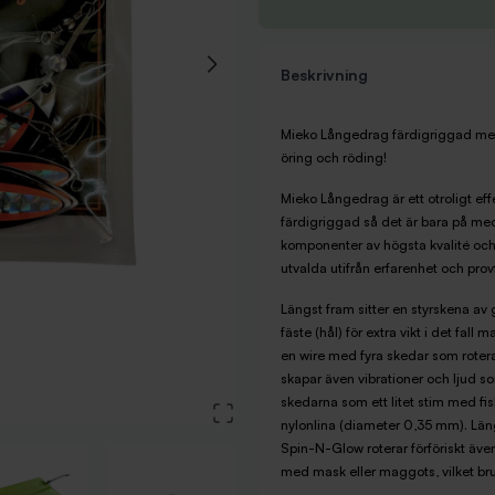
Beskrivning
Mieko Långedrag färdigriggad med S
öring och röding!
Mieko Långedrag är ett otroligt eff
färdigriggad så det är bara på me
komponenter av högsta kvalité och 
utvalda utifrån erfarenhet och prov
Längst fram sitter en styrskena av 
fäste (hål) för extra vikt i det fall
en wire med fyra skedar som rotera
skapar även vibrationer och ljud so
skedarna som ett litet stim med fisk
View large image
nylonlina (diameter 0,35 mm). Läng
Spin-N-Glow roterar förföriskt äve
med mask eller maggots, vilket bruk