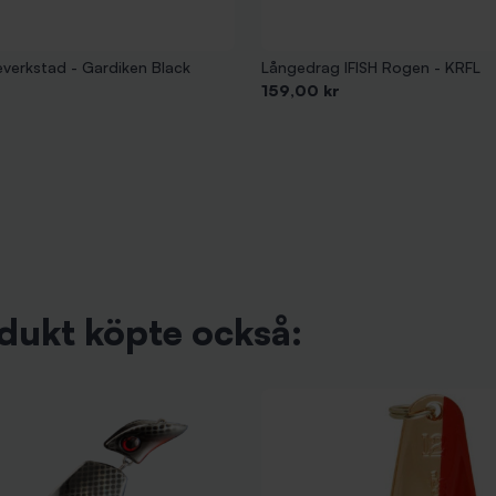
everkstad - Gardiken Black
Långedrag IFISH Rogen - KRFL
Pris
159,00 kr
dukt köpte också: