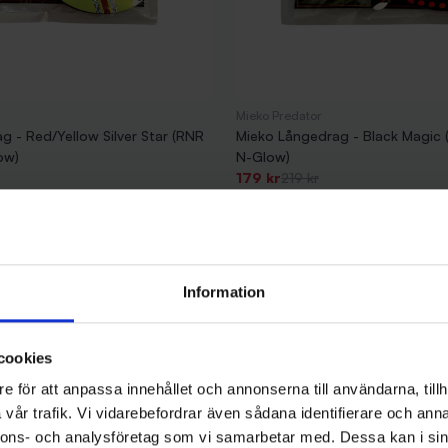
Mieko Predator
g - Red/Yellow Silver Star (RNR
Mieko Långedrag - Black Magic
ow)
N-Glow)
-18%
179 kr
219 kr
Information
cookies
e för att anpassa innehållet och annonserna till användarna, tillh
vår trafik. Vi vidarebefordrar även sådana identifierare och anna
nnons- och analysföretag som vi samarbetar med. Dessa kan i sin