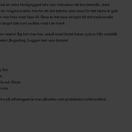
 en extra färdigriggad tafs som inkluderar ett bra beteslås, stark
 i högsta kvalité. Inte för att det behövs utan bara för det bästa är gott
n inte fiska med Spin-N-Glow är det bara att byta till det traditionella
k längst bak som tacklas med t ex mask.
ämn relativt låg fart men kan också med fördel f
iskas ryckvis från roddbåt.
 Mieko Långedrag, huggen kan vara brutala!
g Gul
er
la och Silver
35 mm
a på reflextejperna men påverkar inte produktens funktionalitet.