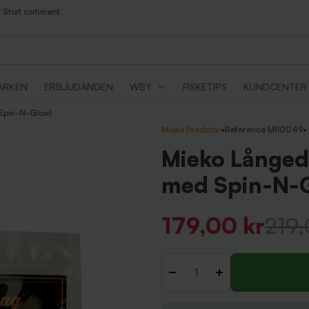
Stort sortiment
ÄRKEN
ERBJUDANDEN
WBY
FISKETIPS
KUNDCENTER
 Spin-N-Glow)
Mieko Predator
•
Reference MI10049
•
Mieko Långedr
med Spin-N-
40,00 kr
179,00 kr
219,
Inkl. moms
Antal
-
+