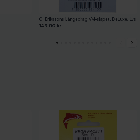
G. Erikssons Långedrag VM-släpet, DeLuxe, Lys
Pris
149,00 kr