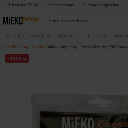
Fri frakt över 700 kr
Snabb leverans
120 dagars öppet köp
Sök bland produkter
NYHETER
VINTER
REDSKAP
BETEN
VARUM
Hem
›
Fiskedrag
›
Långedrag
›
Mieko Långedrag - Purple Silver Star (RNR med
-40,00 kr