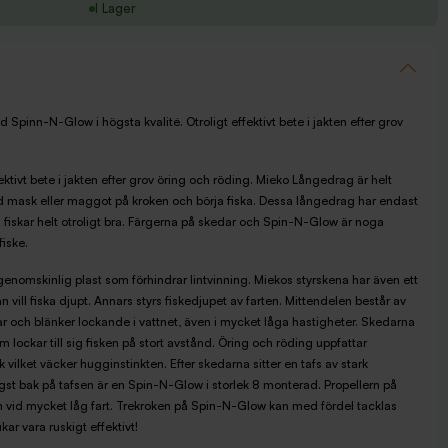
I Lager
pinn-N-Glow i högsta kvalité. Otroligt effektivt bete i jakten efter grov
ektivt bete i jakten efter grov öring och röding. Mieko Långedrag är helt
d mask eller maggot på kroken och börja fiska. Dessa långedrag har endast
fiskar helt otroligt bra. Färgerna på skedar och Spin-N-Glow är noga
fiske.
genomskinlig plast som förhindrar lintvinning. Miekos styrskena har även ett
 man vill fiska djupt. Annars styrs fiskedjupet av farten. Mittendelen består av
r och blänker lockande i vattnet, även i mycket låga hastigheter. Skedarna
m lockar till sig fisken på stort avstånd. Öring och röding uppfattar
 vilket väcker hugginstinkten. Efter skedarna sitter en tafs av stark
st bak på tafsen är en Spin-N-Glow i storlek 8 monterad. Propellern på
n vid mycket låg fart. Trekroken på Spin-N-Glow kan med fördel tacklas
ar vara ruskigt effektivt!