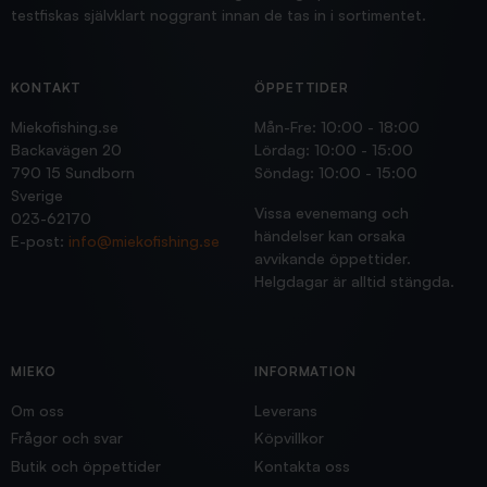
testfiskas självklart noggrant innan de tas in i sortimentet.
KONTAKT
ÖPPETTIDER
Miekofishing.se
Mån-Fre: 10:00 - 18:00
Backavägen 20
Lördag: 10:00 - 15:00
790 15 Sundborn
Söndag: 10:00 - 15:00
Sverige
Vissa evenemang och
023-62170
händelser kan orsaka
E-post:
info@miekofishing.se
avvikande öppettider.
Helgdagar är alltid stängda.
MIEKO
INFORMATION
Om oss
Leverans
Frågor och svar
Köpvillkor
Butik och öppettider
Kontakta oss