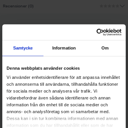
Recensioner (0)
Liknande produkter
Samtycke
Information
Om
Denna webbplats använder cookies
Vi använder enhetsidentifierare för att anpassa innehållet
och annonserna till användarna, tillhandahålla funktioner
för sociala medier och analysera vår trafik. Vi
vidarebefordrar även sådana identifierare och annan
Mieko Predator
Mieko Predator
information från din enhet till de sociala medier och
Mieko Predator Spinner Tail -
Mieko Predator Fin - IS
annons- och analysföretag som vi samarbetar med.
Norrsken
55 kr
79 kr
Dessa kan i sin tur kombinera informationen med annan
information som du har tillhandahållit eller som de har