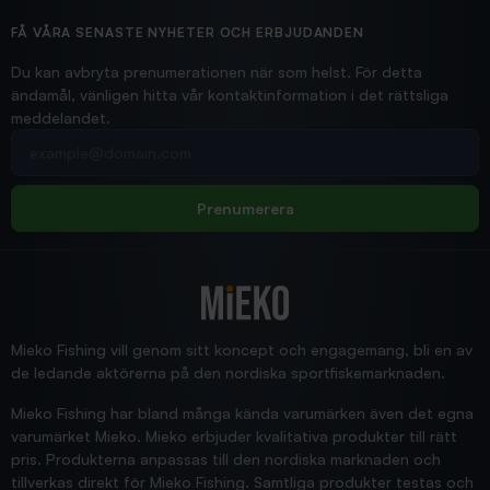
Ollonskott 6mm
Hittade exakt vad jag behövde. Snabb och bra...
FÅ VÅRA SENASTE NYHETER OCH ERBJUDANDEN
Ann-Louise
Du kan avbryta prenumerationen när som helst. För detta
ändamål, vänligen hitta vår kontaktinformation i det rättsliga
meddelandet.
2026/02/19
Din e-postadress
pimpelspön
Allt bara bra och snabb leverans
Rolf
Prenumerera
2025/12/16
Blänke
Supersnabb leverans!
Jensa
Mieko Fishing vill genom sitt koncept och engagemang, bli en av
de ledande aktörerna på den nordiska sportfiskemarknaden.
Mieko Fishing har bland många kända varumärken även det egna
varumärket Mieko. Mieko erbjuder kvalitativa produkter till rätt
pris. Produkterna anpassas till den nordiska marknaden och
tillverkas direkt för Mieko Fishing. Samtliga produkter testas och