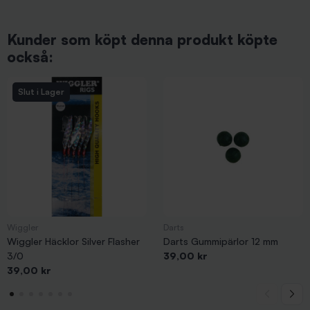
Kunder som köpt denna produkt köpte
också:
Slut i Lager
Wiggler
Darts
Wiggler Häcklor Silver Flasher
Darts Gummipärlor 12 mm
Pris
3/0
39,00 kr
Pris
39,00 kr