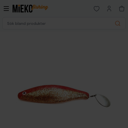
Open favorites p
Sök bland produkter
Search