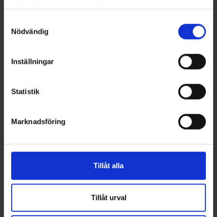
samlat in när du har använt deras tjänster.
Samtyckesval
Nödvändig
Andra gillade även
Inställningar
Statistik
Marknadsföring
Tillåt alla
Mieko Predator
Mieko Predator
Mieko Predator Spinner Tail -
Mieko Predator Jighead 300
Frost
gr - Orange/gul
79 kr
115 kr
Tillåt urval