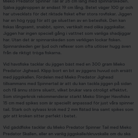
Mieko Predator Spinner Tail är 26 cm lång med spinnarskeden.
Själva jiggkroppen är endast 19 cm lång. Betet väger 100 gr och
har utvecklats för det riktade fisket efter stora rovfiskar. Jiggen
har en hög rygg för att ge siluetten av en betesfisk. Den kan
fiskas långsamt, snabbt, spinn, vertikalt med olika jiggskallar.
Jiggen har ingen speciell gång i vattnet som vanliga shadjiggar
har. Utan det är spinnarskeden som verkligen lockar fisken.
Spinnarskeden ger ljud och reflexer som ofta utlöser hugg även
från de riktigt tröga fiskarna.
Vid havsfiske tacklar du jiggen bäst med en 300 gram Mieko
Predator Jighead. Klipp bort en bit av jiggens huvud och ersätt
med jiggskallen. Fördelen med Mieko Predator Jighead
tillsammans med Spinnertail är att du kan tackla jiggen på sidan
och få ännu större siluett, vilket brukar vara otroligt effektivt.
Som stingerkrok rekommenderar starkt Mieko Stinger Havsfiske
15 cm med spikes som är speciellt anpassad för just våra spinner
tail. Stark och sylvass krok med 2 mm flätad lina samt spikes som
gör att kroken sitter perfekt i betet.
Vid gäddfiske tacklar du Mieko Predator Spinner Tail med Mieko
Predator Skallen, eller en vanlig jiggskalle/skruvskalle om du ska