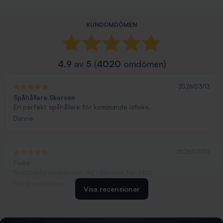
KUNDOMDÖMEN
4.9
av
5
(
4020
omdömen)
2026/03/13
Spåhållare Skarven
En perfekt spåhållare för kommande isfiske.
Danne
2026/03/02
Fiske
Snabbaste leveransen jag någonsin har fått....
Erling Holmström
Visa recensioner
2026/02/19