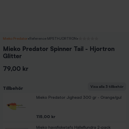
Mieko Predator
•
Reference MPSTHJORTRON
•
Inga recensioner
Mieko Predator Spinner Tail - Hjortron
Glitter
79,00 kr
Inkl. moms
Visa alla 3 tillbehör
Tillbehör
Mieko Stinger Havsfiske 15 cm med spikes (2-pack
Mieko Predator Jighead 300 gr - Orange/gul
Pris
79,00 kr
Pris
115,00 kr
Mieko havsfisketafs Hälleflundra 2-pack