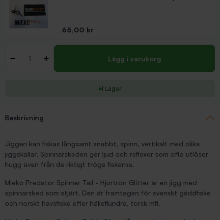
Pris
65,00 kr
Antal
-
+
Lägg i varukorg
I Lager
Beskrivning
Jiggen kan fiskas långsamt snabbt, spinn, vertikalt med olika
jiggskallar. Spinnarskeden ger ljud och reflexer som ofta utlöser
hugg även från de riktigt tröga fiskarna.
Mieko Predator Spinner Tail - Hjortron Glitter är en jigg med
spinnarsked som stjärt. Den är framtagen för svenskt gäddfiske
och norskt havsfiske efter hälleflundra, torsk mfl.