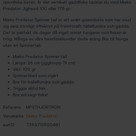
spinnfiska betet. Är det vertikalt gäddfiske tacklar du med Mieko
Predator Jighead 100 eller 175 gr.
Mieko Predator Spinner tail är ett unikt gummibete som har visat
sig vara otroligt effektivt på framförallt hälleflundra och gädda.
Det är perfekt de dagar då inget annat fungerar och fisken är
trög. Många av våra havsfiskekunder skulle aldrig åka till Norge
utan en Spinnertail.
Mieko Predator Spinner tail
Längd: 26 cm (jiggkropp 19 cm)
Vikt: 100 gr
Spinnersked som stjärt
Bra för hälleflundra och gädda
Triggar alltid fisk
Bra vid segt fiske!
Referens
MPSTHJORTRON
Varumärke
Mieko Predator
ean13
7393712500481