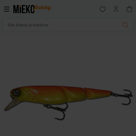
Open favorites p
Sök bland produkter
Search