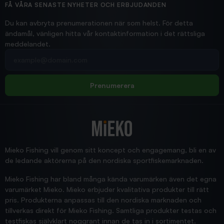
Hittade exakt vad jag behövde. Snabb och bra...
FÅ VÅRA SENASTE NYHETER OCH ERBJUDANDEN
Ann-Louise
Du kan avbryta prenumerationen när som helst. För detta
ändamål, vänligen hitta vår kontaktinformation i det rättsliga
meddelandet.
2026/02/19
Din e-postadress
pimpelspön
Allt bara bra och snabb leverans
Rolf
Prenumerera
2025/12/16
Blänke
Supersnabb leverans!
Jensa
Mieko Fishing vill genom sitt koncept och engagemang, bli en av
de ledande aktörerna på den nordiska sportfiskemarknaden.
Mieko Fishing har bland många kända varumärken även det egna
varumärket Mieko. Mieko erbjuder kvalitativa produkter till rätt
pris. Produkterna anpassas till den nordiska marknaden och
tillverkas direkt för Mieko Fishing. Samtliga produkter testas och
testfiskas självklart noggrant innan de tas in i sortimentet.