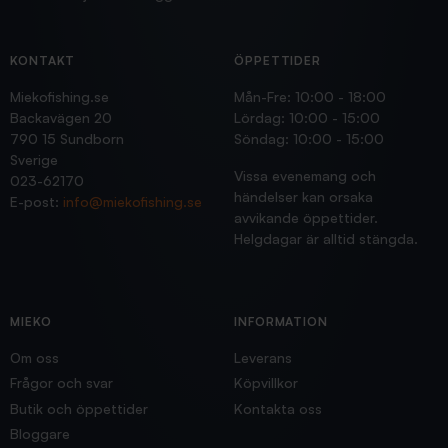
KONTAKT
ÖPPETTIDER
Miekofishing.se
Mån-Fre: 10:00 - 18:00
Backavägen 20
Lördag: 10:00 - 15:00
790 15 Sundborn
Söndag: 10:00 - 15:00
Sverige
Vissa evenemang och
023-62170
händelser kan orsaka
E-post:
info@miekofishing.se
avvikande öppettider.
Helgdagar är alltid stängda.
MIEKO
INFORMATION
Om oss
Leverans
Frågor och svar
Köpvillkor
Butik och öppettider
Kontakta oss
Bloggare