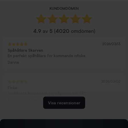
KUNDOMDÖMEN
4.9
av
5
(
4020
omdömen)
2026/03/13
Spåhållare Skarven
En perfekt spåhållare för kommande isfiske.
Danne
2026/03/02
Fiske
Snabbaste leveransen jag någonsin har fått....
Erling Holmström
Visa recensioner
2026/02/19
Ollonskott 6mm