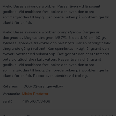
Mieko Basas svävande wobbler. Passar även vid långsamt
gösfiske. Vid snabbare fart lockar den även den stora
sommargäddan till hugg. Den breda buken på wobblern ger fin
siluett för en fisk.
Mieko Basas svävande wobbler, orange/yellow (färgen är
designad av Magnus Lindgren, MB79), 3-delad, 16 cm, 60 gr,
sylvassa japanska trekrokar och helt blyfri. Har en otroligt fisklik
slingrande gång i vattnet. Kan spinnfiskas riktigt långsamt och
svävar i vattnet vid spinnstopp. Det gör att den är ett utmärkt
bete vid gäddfiske i kallt vatten. Passar även vid långsamt
gösfiske. Vid snabbare fart lockar den även den stora
sommargäddan till hugg. Den breda buken på wobblern ger fin
siluett för en fisk. Passar även utmärkt vid trolling.
Referens
1003-02-orange/yellow
Varumärke
Mieko Predator
ean13
4895107584081