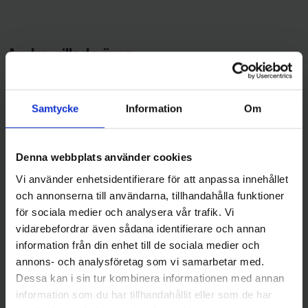
Andra gillade även
Samtycke
Information
Om
Denna webbplats använder cookies
Vi använder enhetsidentifierare för att anpassa innehållet
och annonserna till användarna, tillhandahålla funktioner
för sociala medier och analysera vår trafik. Vi
Mieko Predator
Mieko Predator
vidarebefordrar även sådana identifierare och annan
Mieko Basas 160SU, 3-delad -
Wobbler Mieko Pesa 90F -
information från din enhet till de sociala medier och
S32
Hjortron
annons- och analysföretag som vi samarbetar med.
139 kr
99 kr
Dessa kan i sin tur kombinera informationen med annan
information som du har tillhandahållit eller som de har