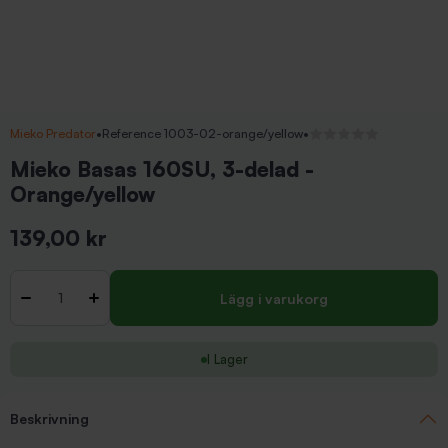
Mieko Predator
•
Reference 1003-02-orange/yellow
•
Inga recensioner
Mieko Basas 160SU, 3-delad -
Orange/yellow
139,00 kr
Inkl. moms
Antal
-
+
Lägg i varukorg
I Lager
Beskrivning