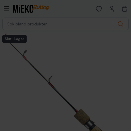
Open favorites p
Sök bland produkter
Search
Slut i Lager