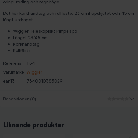
öring, röding och regnbåge.
Det har korkhandtag och rullfäste. 23 cm ihopskjutet och 45 cm
långt utdraget.
Wiggler Teleskopiskt Pimpelspö
Längd: 23/45 cm
Korkhandtag
Rullfäste
Referens
T54
Varumärke
Wiggler
ean13
7340010385029
Recensioner (0)
Liknande produkter