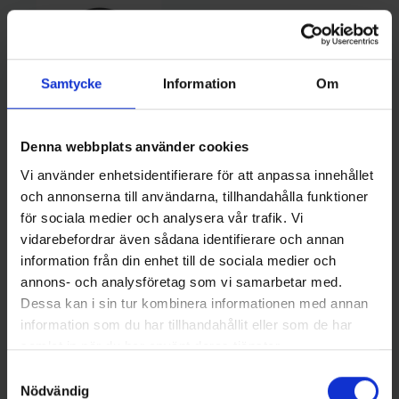
Samtycke
Information
Om
Denna webbplats använder cookies
Vi använder enhetsidentifierare för att anpassa innehållet
Wiggler
Wiggler Pimpelrulle i grafit
Ollonskott till WM-mekanismen
och annonserna till användarna, tillhandahålla funktioner
189 kr
215 kr
för sociala medier och analysera vår trafik. Vi
vidarebefordrar även sådana identifierare och annan
information från din enhet till de sociala medier och
annons- och analysföretag som vi samarbetar med.
Dessa kan i sin tur kombinera informationen med annan
information som du har tillhandahållit eller som de har
16 andra produkter i samma kategori:
samlat in när du har använt deras tjänster.
Samtyckesval
Nödvändig