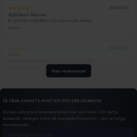
2026/03/13
Spåhållare Skarven
En perfekt spåhållare för kommande isfiske.
Danne
2026/03/02
Fiske
Snabbaste leveransen jag någonsin har fått....
Erling Holmström
Visa recensioner
2026/02/19
Ollonskott 6mm
Hittade exakt vad jag behövde. Snabb och bra...
FÅ VÅRA SENASTE NYHETER OCH ERBJUDANDEN
Ann-Louise
Du kan avbryta prenumerationen när som helst. För detta
ändamål, vänligen hitta vår kontaktinformation i det rättsliga
meddelandet.
2026/02/19
Din e-postadress
pimpelspön