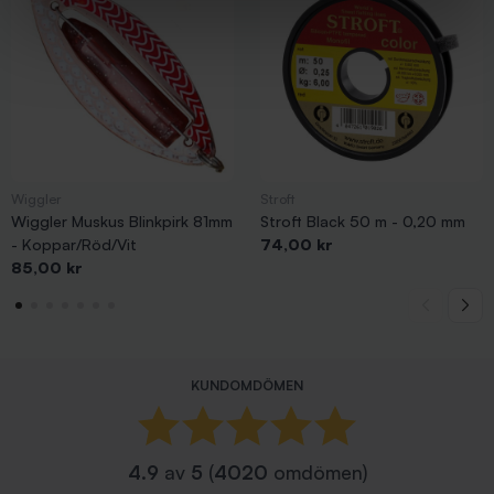
Wiggler
Stroft
Wiggler Muskus Blinkpirk 81mm
Stroft Black 50 m - 0,20 mm
Pris
- Koppar/Röd/Vit
74,00 kr
Pris
85,00 kr
KUNDOMDÖMEN
4.9
av
5
(
4020
omdömen)