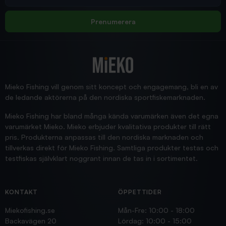
Allt bara bra och snabb leverans
Rolf
Prenumerera
2025/12/16
Blänke
Supersnabb leverans!
Jensa
Mieko Fishing vill genom sitt koncept och engagemang, bli en av
de ledande aktörerna på den nordiska sportfiskemarknaden.
Mieko Fishing har bland många kända varumärken även det egna
varumärket Mieko. Mieko erbjuder kvalitativa produkter till rätt
pris. Produkterna anpassas till den nordiska marknaden och
tillverkas direkt för Mieko Fishing. Samtliga produkter testas och
testfiskas självklart noggrant innan de tas in i sortimentet.
KONTAKT
ÖPPETTIDER
Miekofishing.se
Mån-Fre: 10:00 - 18:00
Backavägen 20
Lördag: 10:00 - 15:00