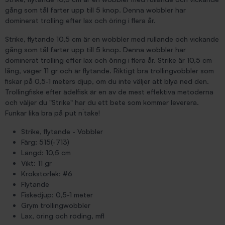
gång som tål farter upp till 5 knop. Denna wobbler har
dominerat trolling efter lax och öring i flera år.
Strike, flytande 10,5 cm är en wobbler med rullande och vickande
gång som tål farter upp till 5 knop. Denna wobbler har
dominerat trolling efter lax och öring i flera år. Strike är 10,5 cm
lång, väger 11 gr och är flytande. Riktigt bra trollingvobbler som
fiskar på 0,5-1 meters djup, om du inte väljer att blya ned den.
Trollingfiske efter ädelfisk är en av de mest effektiva metoderna
och väljer du "Strike" har du ett bete som kommer leverera.
Funkar lika bra på put n´take!
Strike, flytande - Vobbler
Färg: 515(-713)
Längd: 10,5 cm
Vikt: 11 gr
Krokstorlek: #6
Flytande
Fiskedjup: 0,5-1 meter
Grym trollingwobbler
Lax, öring och röding, mfl