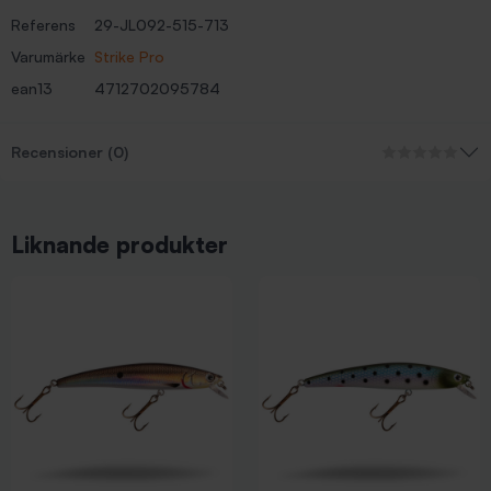
Referens
29-JL092-515-713
Varumärke
Strike Pro
ean13
4712702095784
Recensioner (0)
Liknande produkter