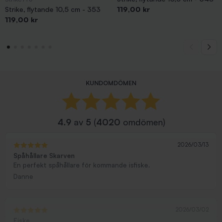
Pris
Strike, flytande 10,5 cm - 353
119,00 kr
Pris
119,00 kr
KUNDOMDÖMEN
4.9
av
5
(
4020
omdömen)
2026/03/13
Spåhållare Skarven
En perfekt spåhållare för kommande isfiske.
Danne
2026/03/02
Fiske