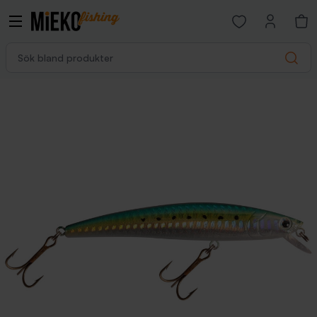
Open favorites p
Sök bland produkter
Search