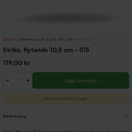
Strike Pro
•
Reference 29-JL092-515-713
•
Inga recensioner
Strike, flytande 10,5 cm - 515
119,00 kr
Inkl. moms
Antal
-
+
Lägg i varukorg
Sista produkten i lager
Beskrivning
Strike, flytande 10,5 cm är en wobbler med rullande och vickande