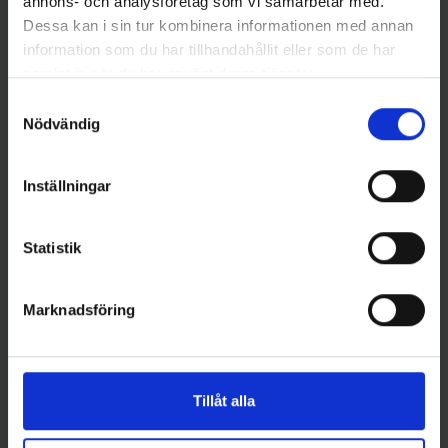
annons- och analysföretag som vi samarbetar med.
Strike Pro
Rapala
Dessa kan i sin tur kombinera informationen med annan
Strike, flytande 10,5 cm - 076
Rapala Countdown Sinking
information som du har tillhandahållit eller som de har
119 kr
7cm - Artistic Rainbow Trout
samlat in när du har använt deras tjänster.
129 kr
Samtyckesval
Nödvändig
Inställningar
16 andra produkter i samma kategori:
Statistik
Marknadsföring
Tillåt alla