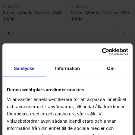
Strike Pro
Strike Pro
Strike, flytande 10,5 cm - 048
Strike, flytande 10,5 cm - 886
119 kr
119 kr
Andra gillade även
Samtycke
Information
Om
Denna webbplats använder cookies
Vi använder enhetsidentifierare för att anpassa innehållet
och annonserna till användarna, tillhandahålla funktioner
för sociala medier och analysera vår trafik. Vi
vidarebefordrar även sådana identifierare och annan
information från din enhet till de sociala medier och