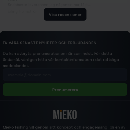
Snabbaste leveransen jag någonsin har fått....
Erling Holmström
Visa recensioner
2026/02/19
Ollonskott 6mm
Hittade exakt vad jag behövde. Snabb och bra...
FÅ VÅRA SENASTE NYHETER OCH ERBJUDANDEN
Ann-Louise
Du kan avbryta prenumerationen när som helst. För detta
ändamål, vänligen hitta vår kontaktinformation i det rättsliga
meddelandet.
2026/02/19
Din e-postadress
pimpelspön
Allt bara bra och snabb leverans
Rolf
Prenumerera
2025/12/16
Blänke
Supersnabb leverans!
Jensa
Mieko Fishing vill genom sitt koncept och engagemang, bli en av