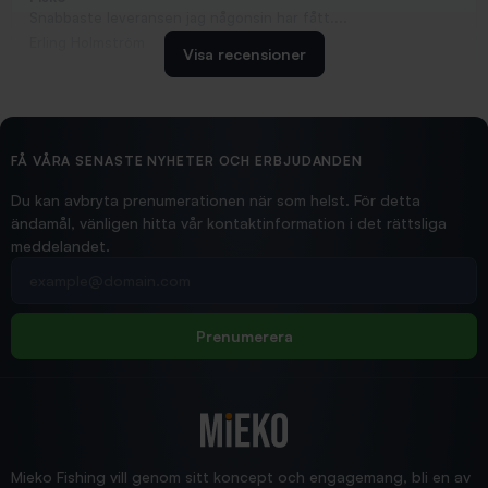
Snabbaste leveransen jag någonsin har fått....
Erling Holmström
Visa recensioner
2026/02/19
Ollonskott 6mm
Hittade exakt vad jag behövde. Snabb och bra...
FÅ VÅRA SENASTE NYHETER OCH ERBJUDANDEN
Ann-Louise
Du kan avbryta prenumerationen när som helst. För detta
ändamål, vänligen hitta vår kontaktinformation i det rättsliga
meddelandet.
2026/02/19
Din e-postadress
pimpelspön
Allt bara bra och snabb leverans
Rolf
Prenumerera
2025/12/16
Blänke
Supersnabb leverans!
Jensa
Mieko Fishing vill genom sitt koncept och engagemang, bli en av