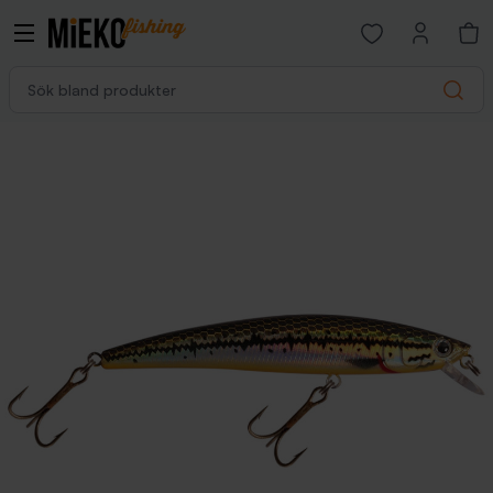
Open favorites p
Sök bland produkter
Search