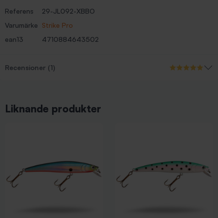
Referens
29-JL092-XBBO
Varumärke
Strike Pro
ean13
4710884643502
Recensioner (1)
Liknande produkter