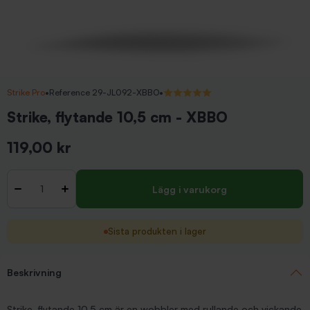
Strike Pro
•
Reference 29-JL092-XBBO
•
5/5 (1 recensioner)
Strike, flytande 10,5 cm - XBBO
119,00 kr
Inkl. moms
Antal
-
+
Lägg i varukorg
Sista produkten i lager
Beskrivning
Strike, flytande 10,5 cm är en wobbler med rullande och vickande