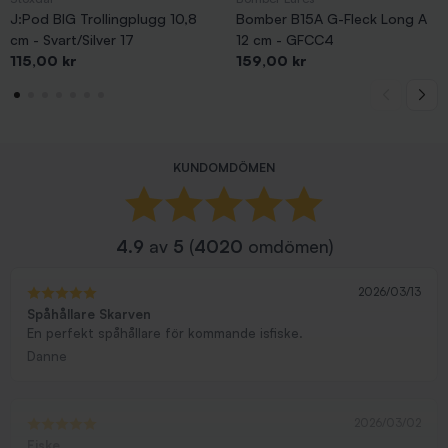
J:Pod BIG Trollingplugg 10,8
Bomber B15A G-Fleck Long A
cm - Svart/Silver 17
12 cm - GFCC4
Pris
Pris
115,00 kr
159,00 kr
KUNDOMDÖMEN
4.9
av
5
(
4020
omdömen)
2026/03/13
Spåhållare Skarven
En perfekt spåhållare för kommande isfiske.
Danne
2026/03/02
Fiske