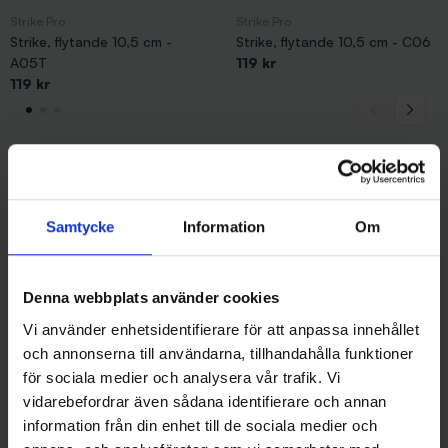
Strike Pro
Strike Pro
Strike, flytande 10,5 cm -
Strike, flytande 10,5 cm - C06
A05T
119 kr
119 kr
Andra gillade även
Samtycke
Information
Om
Denna webbplats använder cookies
Vi använder enhetsidentifierare för att anpassa innehållet
och annonserna till användarna, tillhandahålla funktioner
för sociala medier och analysera vår trafik. Vi
vidarebefordrar även sådana identifierare och annan
information från din enhet till de sociala medier och