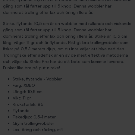
gång som tål farter upp till 5 knop. Denna wobbler har
dominerat trolling efter lax och öring i flera år.
Strike. flytande 10,5 cm är en wobbler med rullande och vickande
gång som tål farter upp till 5 knop. Denna wobbler har
dominerat trolling efter lax och öring i flera år. Strike är 10,5 cm
lång, väger 11 gr och är flytande. Riktigt bra trollingvobbler som
fiskar på 0,5-1 meters djup, om du inte väljer att blya ned den.
Trollingfiske efter ädelfisk är en av de mest effektiva metoderna
och väljer du Strike Pro har du ett bete som kommer leverera.
Funkar lika bra på put n´take!
Strike, flytande - Vobbler
Färg: XBBO
Längd: 10,5 cm
Vikt: 11 gr
Krokstorlek: #6
Flytande
Fiskedjup: 0,5-1 meter
Grym trollingwobbler
Lax, öring och röding, mfl