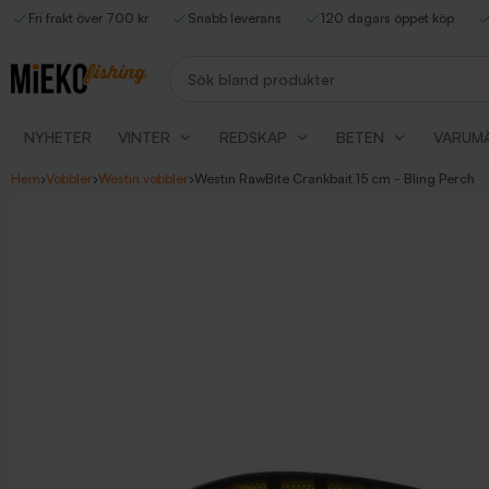
Fri frakt över 700 kr
Snabb leverans
120 dagars öppet köp
Sök bland produkter
NYHETER
VINTER
REDSKAP
BETEN
VARUM
Hem
›
Vobbler
›
Westin vobbler
›
Westin RawBite Crankbait 15 cm - Bling Perch