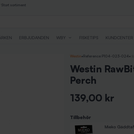
Stort sortiment
ÄRKEN
ERBJUDANDEN
WBY
FISKETIPS
KUNDCENTER
Westin
•
Reference P104-023-024
•
In
Westin RawBit
Perch
139,00 kr
Inkl. moms
Tillbehör
Mieko Gäddtaf