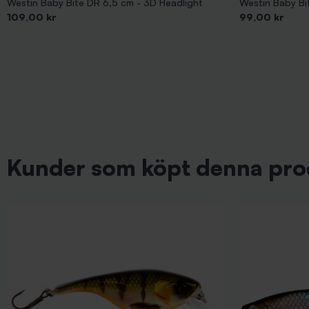
Westin Baby Bite DR 6,5 cm - 3D Headlight
Westin Baby Bit
Pris
Pris
109,00 kr
99,00 kr
Kunder som köpt denna pro