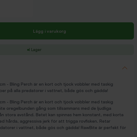
Lägg i varukorg
I Lager
cm - Bling Perch är en kort och tjock vobbler med taskig
feber på alla predatorer i vattnet, både gös och gädda!
cm - Bling Perch är en kort och tjock vobbler med taskig
 lite oregelbunden gång som tillsammans med de ljudliga
från stora avstånd. Betet kan spinnas hem konstant, med korta
ed hårda, aggressiva jerk för att trigga rovfisken. Retar
redatorer i vattnet, både gös och gädda! RawBite är perfekt för