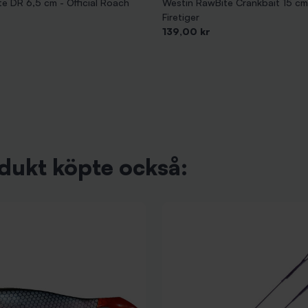
e DR 6,5 cm - Official Roach
Westin RawBite Crankbait 15 cm
Firetiger
Pris
139,00 kr
dukt köpte också: