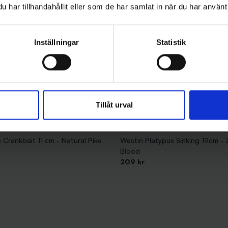
har tillhandahållit eller som de har samlat in när du har använt 
Inställningar
Statistik
Tillåt urval
Westin
Crankbait 11 cm - Natural Pike
Westin Platypus Sinking 19cm - 
Blood
209 kr