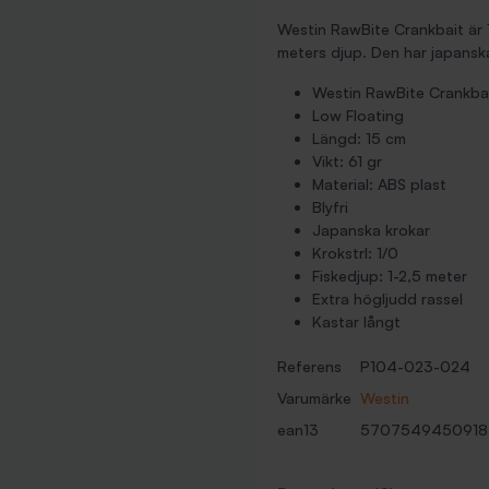
Westin RawBite Crankbait är 1
meters djup. Den har japanska
Westin RawBite Crankba
Low Floating
Längd: 15 cm
Vikt: 61 gr
Material: ABS plast
Blyfri
Japanska krokar
Krokstrl: 1/0
Fiskedjup: 1-2,5 meter
Extra högljudd rassel
Kastar långt
Referens
P104-023-024
Varumärke
Westin
ean13
5707549450918