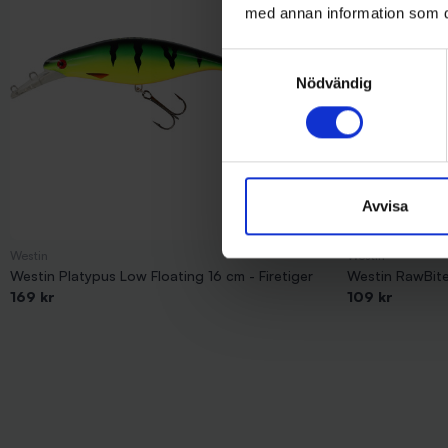
med annan information som du 
Samtyckesval
Nödvändig
Avvisa
Westin
Westin
Westin Platypus Low Floating 16 cm - Firetiger
Westin RawBite 
169 kr
109 kr