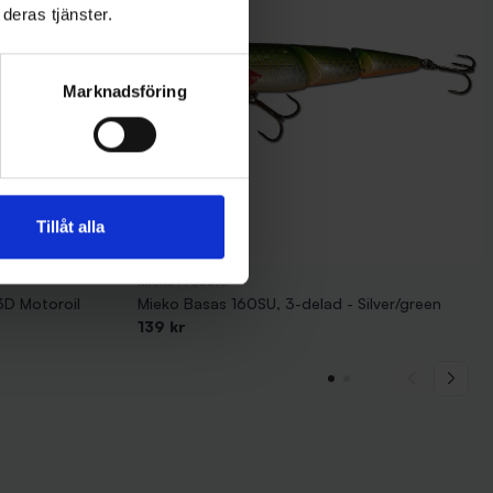
deras tjänster.
Marknadsföring
Tillåt alla
Mieko Predator
3D Motoroil
Mieko Basas 160SU, 3-delad - Silver/green
139 kr