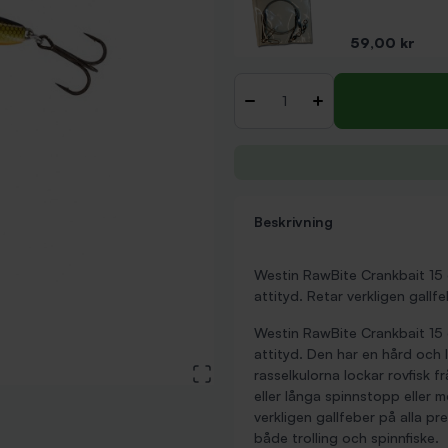
Pris
59,00 kr
Antal
-
+
Beskrivning
Westin RawBite Crankbait 15 
attityd. Retar verkligen gall
Westin RawBite Crankbait 15 
attityd. Den har en hård och
View large image
rasselkulorna lockar rovfisk 
eller långa spinnstopp eller m
verkligen gallfeber på alla p
både trolling och spinnfiske.