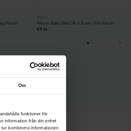
Westin
ing Perch
Westin Baby Bite DR 6,5 cm - Fire Perch
99 kr
Om
andahålla funktioner för
n information från din enhet
 tur kombinera informationen