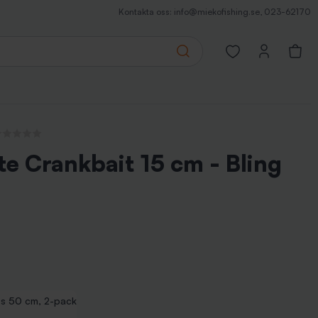
Kontakta oss:
info@miekofishing.se
,
023-62170
Search
Open favorites pa
ga recensioner
e Crankbait 15 cm - Bling
s 50 cm, 2-pack