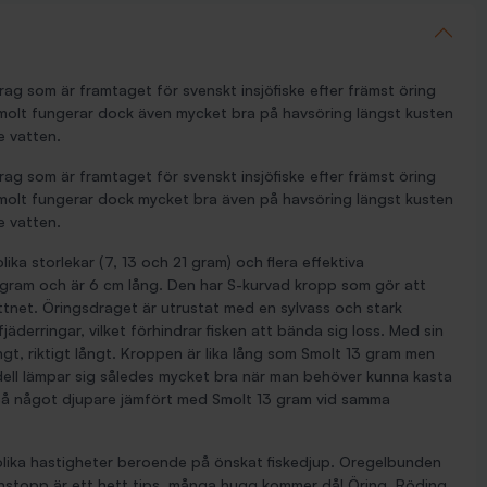
drag som är framtaget för svenskt insjöfiske efter främst öring
Smolt fungerar dock även mycket bra på havsöring längst kusten
e vatten.
drag som är framtaget för svenskt insjöfiske efter främst öring
Smolt fungerar dock mycket bra även på havsöring längst kusten
e vatten.
olika storlekar (7, 13 och 21 gram) och flera effektiva
 gram och är 6 cm lång. Den har S-kurvad kropp som gör att
vattnet. Öringsdraget är utrustat med en sylvass och stark
jäderringar, vilket förhindrar fisken att bända sig loss. Med sin
t, riktigt långt. Kroppen är lika lång som Smolt 13 gram men
ell lämpar sig således mycket bra när man behöver kunna kasta
ckså något djupare jämfört med Smolt 13 gram vid samma
 olika hastigheter beroende på önskat fiskedjup. Oregelbunden
nstopp är ett hett tips, många hugg kommer då! Öring, Röding,