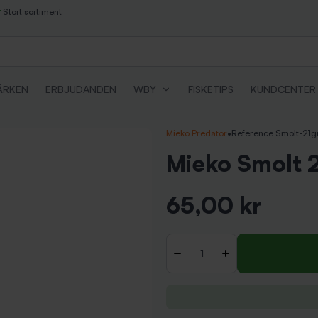
Stort sortiment
ÄRKEN
ERBJUDANDEN
WBY
FISKETIPS
KUNDCENTER
Mieko Predator
•
Reference Smolt-21g
Mieko Smolt 
65,00 kr
Inkl. moms
Antal
-
+