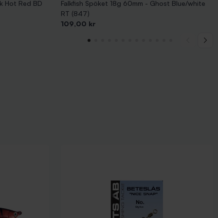
ck Hot Red BD
Falkfish Spöket 18g 60mm - Ghost Blue/white
RT (847)
Pris
109,00 kr