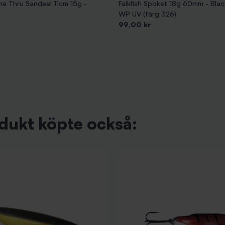
ne Thru Sandeel 11cm 15g -
Falkfish Spöket 18g 60mm - Bla
WP UV (färg 326)
Pris
99,00 kr
dukt köpte också: