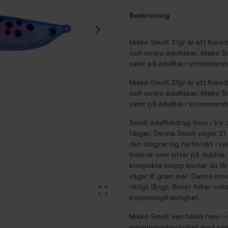
Beskrivning
Mieko Smolt 21gr är ett fiske
och andra ädelfiskar. Mieko 
samt på ädelfisk i strömmand
Mieko Smolt 21gr är ett fiske
och andra ädelfiskar. Mieko 
samt på ädelfisk i strömmand
Smolt ädelfiskdrag finns i tre 
färger. Denna Smolt väger 21
det slingrar sig förföriskt i 
trekrok som sitter på dubbla f
kompakta kropp kastar du lång
väger 8 gram mer. Denna mod
riktigt långt. Betet fiskar o
View large image
inspinningshastighet.
Mieko Smolt kan fiskas hem i
inspinningshastighet med spi