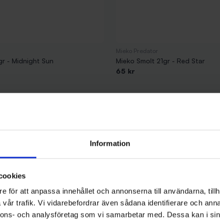
Mieko Predator
gr - Midnight Sun
Mieko Smolt 21gr - Red Star
65 kr
Information
cookies
e för att anpassa innehållet och annonserna till användarna, tillh
vår trafik. Vi vidarebefordrar även sådana identifierare och anna
nnons- och analysföretag som vi samarbetar med. Dessa kan i sin