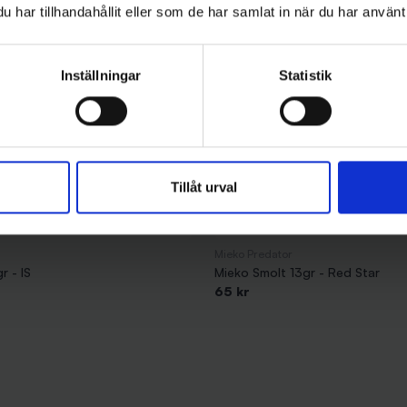
har tillhandahållit eller som de har samlat in när du har använt 
Inställningar
Statistik
Tillåt urval
Mieko Predator
r - IS
Mieko Smolt 13gr - Red Star
65 kr