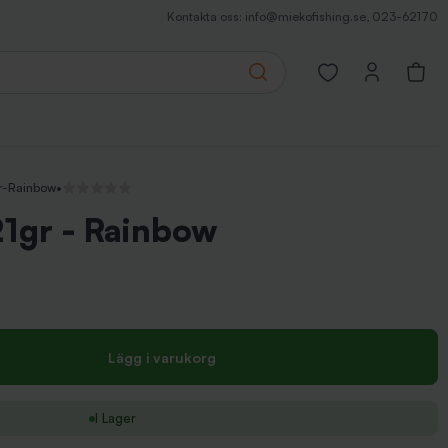
Kontakta oss:
info@miekofishing.se
,
023-62170
Search
Open favorites pa
r-Rainbow
•
Inga recensioner
21gr - Rainbow
Lägg i varukorg
I Lager