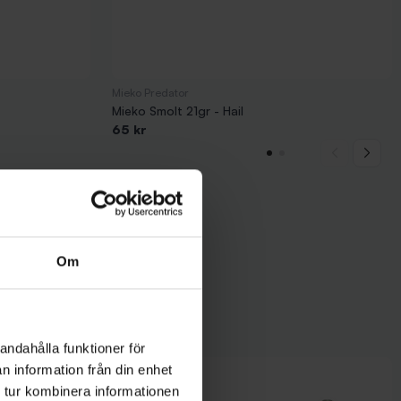
Mieko Predator
Mieko Smolt 21gr - Hail
65 kr
Om
andahålla funktioner för
n information från din enhet
 tur kombinera informationen