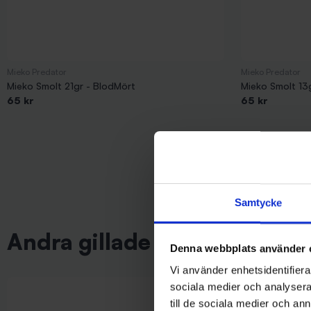
Mieko Predator
Mieko Predator
Mieko Smolt 21gr - BlodMört
Mieko Smolt 13
65 kr
65 kr
Samtycke
Andra gillade även
Denna webbplats använder 
Vi använder enhetsidentifierar
sociala medier och analysera 
till de sociala medier och a