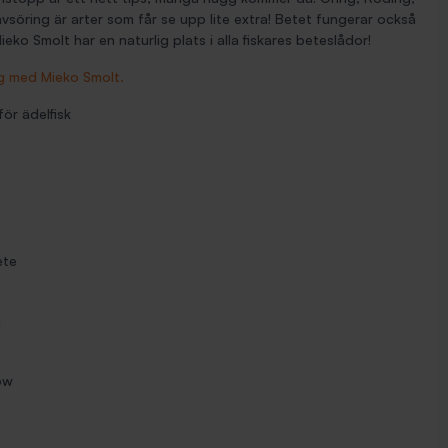
söring är arter som får se upp lite extra! Betet fungerar också
ieko Smolt har en naturlig plats i alla fiskares beteslådor!
ng med Mieko Smolt.
ör ädelfisk
ete
g
ow