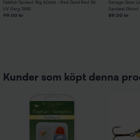
Falkfish Spöket 18g 60mm - Red Gold Red Gli
Savage Gear Li
UV (färg 388)
Sandeel Ghost
Pris
Pris
99,00 kr
89,00 kr
Kunder som köpt denna pro