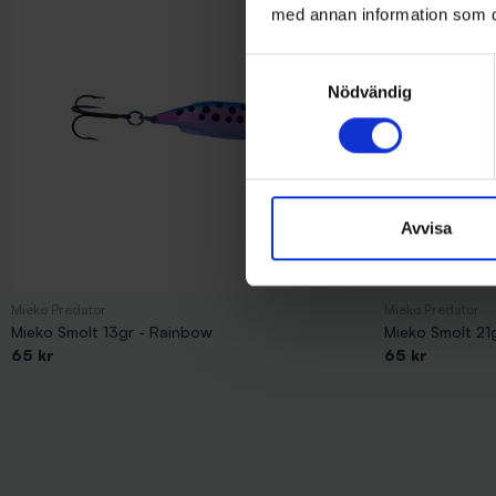
med annan information som du 
Samtyckesval
Nödvändig
Avvisa
Mieko Predator
Mieko Predator
Mieko Smolt 13gr - Rainbow
Mieko Smolt 21g
65 kr
65 kr