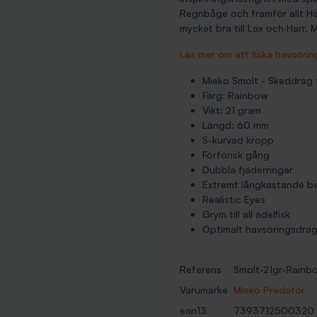
Regnbåge och framför allt Hav
mycket bra till Lax och Harr. M
Läs mer om att fiska havsöri
Mieko Smolt - Skeddrag f
Färg: Rainbow
Vikt: 21 gram
Längd: 60 mm
S-kurvad kropp
Förförisk gång
Dubbla fjäderringar
Extremt långkastande b
Realistic Eyes
Grym till all ädelfisk
Optimalt havsöringsdra
Referens
Smolt-21gr-Rainb
Varumärke
Mieko Predator
ean13
7393712500320