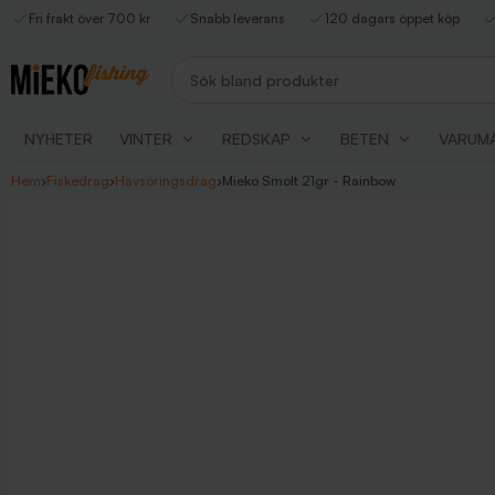
Fri frakt över 700 kr
Snabb leverans
120 dagars öppet köp
Sök bland produkter
NYHETER
VINTER
REDSKAP
BETEN
VARUM
Hem
›
Fiskedrag
›
Havsöringsdrag
›
Mieko Smolt 21gr - Rainbow