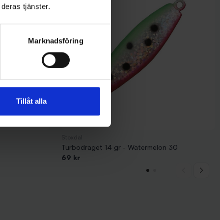
deras tjänster.
Marknadsföring
Tillåt alla
Stoxdal
Turbodraget 14 gr - Watermelon 30
69 kr