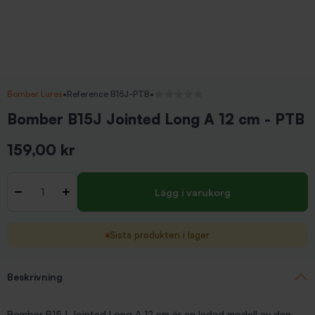
Bomber Lures
•
Reference B15J-PTB
•
Inga recensioner
Bomber B15J Jointed Long A 12 cm - PTB
159,00 kr
Inkl. moms
Antal
-
+
Lägg i varukorg
Sista produkten i lager
Beskrivning
Bomber B15J Jointed Long A 12 cm är en ledad modell av den