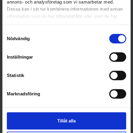
annons- och analysföretag som vi samarbetar med.
Bomber Lures
Bomber Lures
Dessa kan i sin tur kombinera informationen med annan
Bomber B15J Jointed Long A
Bomber B14A Long A 9 cm -
information som du har tillhandahållit eller som de har
12 cm - XSI
RUNE
samlat in när du har använt deras tjänster.
159 kr
159 kr
Samtyckesval
Nödvändig
Inställningar
16 andra produkter i samma kategori:
Statistik
Marknadsföring
Tillåt alla