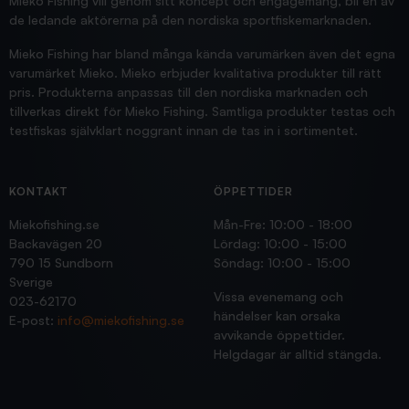
Mieko Fishing vill genom sitt koncept och engagemang, bli en av
de ledande aktörerna på den nordiska sportfiskemarknaden.
Mieko Fishing har bland många kända varumärken även det egna
varumärket Mieko. Mieko erbjuder kvalitativa produkter till rätt
pris. Produkterna anpassas till den nordiska marknaden och
tillverkas direkt för Mieko Fishing. Samtliga produkter testas och
testfiskas självklart noggrant innan de tas in i sortimentet.
KONTAKT
ÖPPETTIDER
Miekofishing.se
Mån-Fre: 10:00 - 18:00
Backavägen 20
Lördag: 10:00 - 15:00
790 15 Sundborn
Söndag: 10:00 - 15:00
Sverige
Vissa evenemang och
023-62170
händelser kan orsaka
E-post:
info@miekofishing.se
avvikande öppettider.
Helgdagar är alltid stängda.