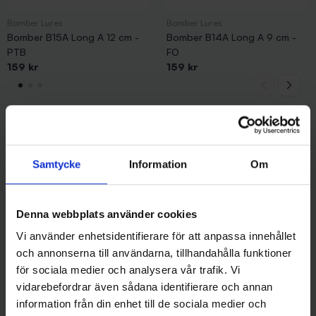
Bomber Lures
Bomber Lures
Bomber B15A Long A 12 cm -
Bomber B14A Long A 9 cm -
PTB
FO
159 kr
159 kr
Andra gillade även
Samtycke
Information
Om
Denna webbplats använder cookies
Vi använder enhetsidentifierare för att anpassa innehållet
och annonserna till användarna, tillhandahålla funktioner
för sociala medier och analysera vår trafik. Vi
vidarebefordrar även sådana identifierare och annan
information från din enhet till de sociala medier och