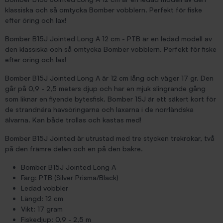
klassiska och så omtycka Bomber vobblern. Perfekt för fiske
efter öring och lax!
Bomber B15J Jointed Long A 12 cm - PTB är en ledad modell av
den klassiska och så omtycka Bomber vobblern. Perfekt för fiske
efter öring och lax!
Bomber B15J Jointed Long A är 12 cm lång och väger 17 gr. Den
går på 0,9 - 2,5 meters djup och har en mjuk slingrande gång
som liknar en flyende bytesfisk. Bomber 15J är ett säkert kort för
de strandnära havsöringarna och laxarna i de norrländska
älvarna. Kan både trollas och kastas med!
Bomber B15J Jointed är utrustad med tre stycken trekrokar, två
på den främre delen och en på den bakre.
Bomber B15J Jointed Long A
Färg: PTB (Silver Prisma/Black)
Ledad vobbler
Längd: 12 cm
Vikt: 17 gram
Fiskedjup: 0,9 - 2,5 m