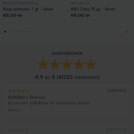
Mickes Fiskeredskap
Abu Garcia
King spinnare 7 gr - Silver
ABU Toby 15 gr - Silver
Pris
Pris
65,00 kr
69,00 kr
KUNDOMDÖMEN
4.9
av
5
(
4020
omdömen)
2026/03/13
Spåhållare Skarven
En perfekt spåhållare för kommande isfiske.
Danne
2026/03/02