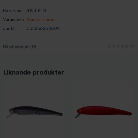
Referens
B15J-PTB
Varumärke
Bomber Lures
ean13
032256254609
Recensioner (0)
Liknande produkter