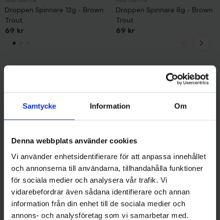
Droppen Spinnare 12g - Brown
Droppen Spinnare 8g - Brown
Trout
Trout
69 kr
69 kr
Andra gillade även
Samtycke
Information
Om
Denna webbplats använder cookies
Vi använder enhetsidentifierare för att anpassa innehållet
och annonserna till användarna, tillhandahålla funktioner
för sociala medier och analysera vår trafik. Vi
vidarebefordrar även sådana identifierare och annan
information från din enhet till de sociala medier och
annons- och analysföretag som vi samarbetar med.
Abu Garcia
Mieko Predator