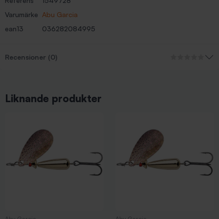
Referens
1549728
Varumärke
Abu Garcia
ean13
036282084995
Recensioner (0)
Liknande produkter
Abu Garcia
Abu Garcia