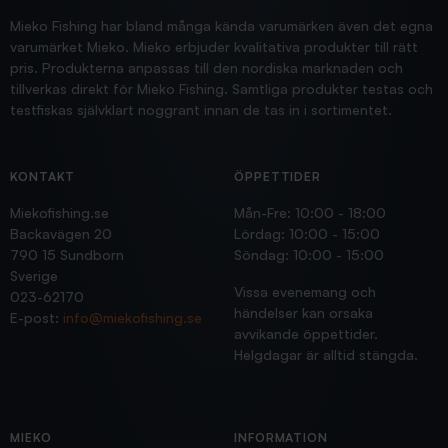
Mieko Fishing har bland många kända varumärken även det egna
varumärket Mieko. Mieko erbjuder kvalitativa produkter till rätt
pris. Produkterna anpassas till den nordiska marknaden och
tillverkas direkt för Mieko Fishing. Samtliga produkter testas och
testfiskas självklart noggrant innan de tas in i sortimentet.
KONTAKT
ÖPPETTIDER
Miekofishing.se
Mån-Fre: 10:00 - 18:00
Backavägen 20
Lördag: 10:00 - 15:00
790 15 Sundborn
Söndag: 10:00 - 15:00
Sverige
Vissa evenemang och
023-62170
händelser kan orsaka
E-post:
info@miekofishing.se
avvikande öppettider.
Helgdagar är alltid stängda.
MIEKO
INFORMATION