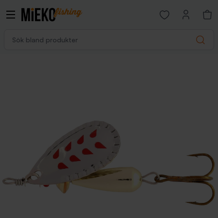
Open favorites p
Sök bland produkter
Search