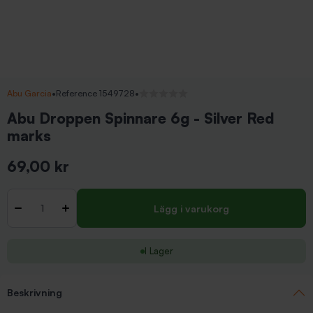
Abu Garcia
•
Reference 1549728
•
Inga recensioner
Abu Droppen Spinnare 6g - Silver Red
marks
69,00 kr
Inkl. moms
Antal
-
+
Lägg i varukorg
I Lager
Beskrivning