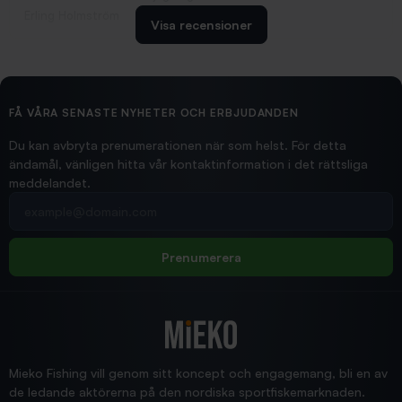
Erling Holmström
Visa recensioner
2026/02/19
Ollonskott 6mm
Hittade exakt vad jag behövde. Snabb och bra...
FÅ VÅRA SENASTE NYHETER OCH ERBJUDANDEN
Ann-Louise
Du kan avbryta prenumerationen när som helst. För detta
ändamål, vänligen hitta vår kontaktinformation i det rättsliga
meddelandet.
2026/02/19
Din e-postadress
pimpelspön
Allt bara bra och snabb leverans
Rolf
Prenumerera
2025/12/16
Blänke
Supersnabb leverans!
Jensa
Mieko Fishing vill genom sitt koncept och engagemang, bli en av
de ledande aktörerna på den nordiska sportfiskemarknaden.