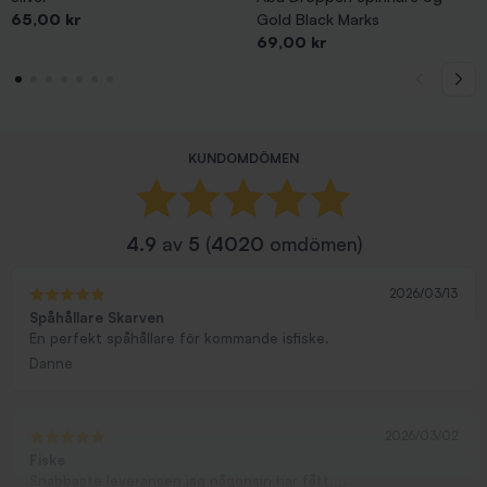
Pris
65,00 kr
Gold Black Marks
Pris
69,00 kr
KUNDOMDÖMEN
4.9
av
5
(
4020
omdömen)
2026/03/13
Spåhållare Skarven
En perfekt spåhållare för kommande isfiske.
Danne
2026/03/02
Fiske
Snabbaste leveransen jag någonsin har fått....