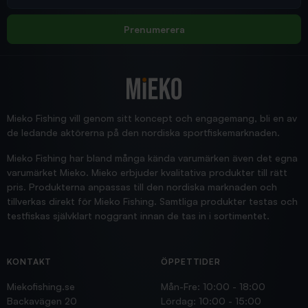
Allt bara bra och snabb leverans
Rolf
Prenumerera
2025/12/16
Blänke
Supersnabb leverans!
Jensa
Mieko Fishing vill genom sitt koncept och engagemang, bli en av
de ledande aktörerna på den nordiska sportfiskemarknaden.
Mieko Fishing har bland många kända varumärken även det egna
varumärket Mieko. Mieko erbjuder kvalitativa produkter till rätt
pris. Produkterna anpassas till den nordiska marknaden och
tillverkas direkt för Mieko Fishing. Samtliga produkter testas och
testfiskas självklart noggrant innan de tas in i sortimentet.
KONTAKT
ÖPPETTIDER
Miekofishing.se
Mån-Fre: 10:00 - 18:00
Backavägen 20
Lördag: 10:00 - 15:00