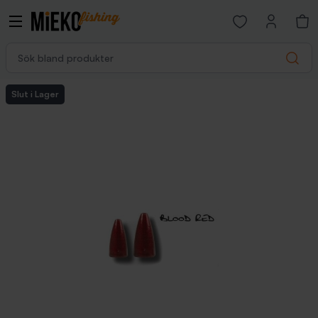
Open favorites p
Sök bland produkter
Search
Slut i Lager