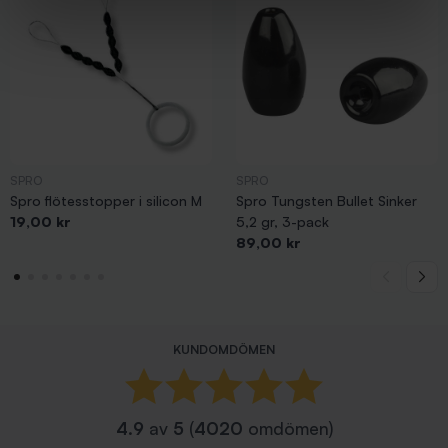
SPRO
SPRO
Spro flötesstopper i silicon M
Spro Tungsten Bullet Sinker
Pris
19,00 kr
5,2 gr, 3-pack
Pris
89,00 kr
KUNDOMDÖMEN
4.9
av
5
(
4020
omdömen)