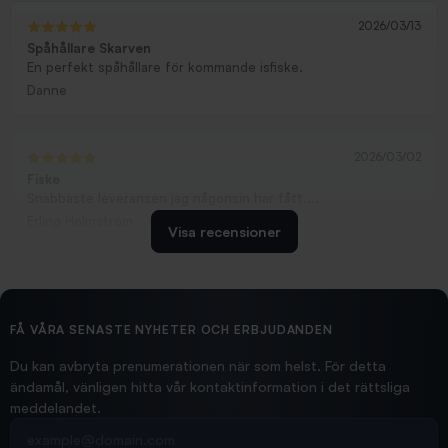
2026/03/13
Spåhållare Skarven
En perfekt spåhållare för kommande isfiske.
Danne
2026/03/02
Fiske
Snabbaste leveransen jag någonsin har fått....
Erling Holmström
Visa recensioner
2026/02/19
Ollonskott 6mm
Hittade exakt vad jag behövde. Snabb och bra...
FÅ VÅRA SENASTE NYHETER OCH ERBJUDANDEN
Ann-Louise
Du kan avbryta prenumerationen när som helst. För detta
ändamål, vänligen hitta vår kontaktinformation i det rättsliga
meddelandet.
2026/02/19
Din e-postadress
pimpelspön