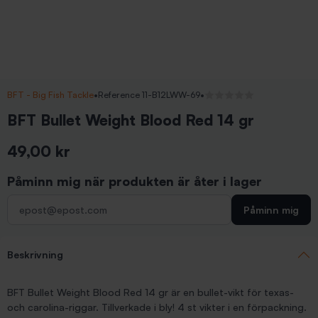
BFT - Big Fish Tackle
•
Reference 11-B12LWW-69
•
Inga recensioner
BFT Bullet Weight Blood Red 14 gr
49,00 kr
Inkl. moms
Påminn mig när produkten är åter i lager
Påminn mig
Beskrivning
BFT Bullet Weight Blood Red 14 gr är en bullet-vikt för texas-
och carolina-riggar. Tillverkade i bly! 4 st vikter i en förpackning.