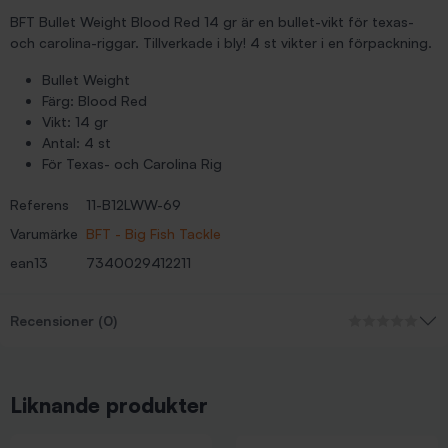
BFT Bullet Weight Blood Red 14 gr är en bullet-vikt för texas-
och carolina-riggar. Tillverkade i bly! 4 st vikter i en förpackning.
Bullet Weight
Färg: Blood Red
Vikt: 14 gr
Antal: 4 st
För Texas- och Carolina Rig
Referens
11-B12LWW-69
Varumärke
BFT - Big Fish Tackle
ean13
7340029412211
Recensioner (0)
Liknande produkter