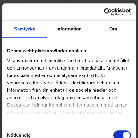
Samtycke
Information
Om
Denna webbplats använder cookies
Vi använder enhetsidentifierare för att anpassa innehållet
Owner
Darts
Owner J Hook Offset 3/0 5-
Darts Carolina Sinker 7g
och annonserna till användarna, tillhandahålla funktioner
pack
49 kr
för sociala medier och analysera vår trafik. Vi
59 kr
vidarebefordrar även sådana identifierare och annan
information från din enhet till de sociala medier och
annons- och analysföretag som vi samarbetar med.
Dessa kan i sin tur kombinera informationen med annan
information som du har tillhandahållit eller som de har
16 andra produkter i samma kategori:
samlat in när du har använt deras tjänster.
Samtyckesval
Nödvändig