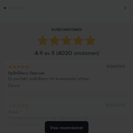
KUNDOMDÖMEN
4.9
av
5
(
4020
omdömen)
2026/03/13
Spåhållare Skarven
En perfekt spåhållare för kommande isfiske.
Danne
2026/03/02
Fiske
Snabbaste leveransen jag någonsin har fått....
Erling Holmström
Visa recensioner