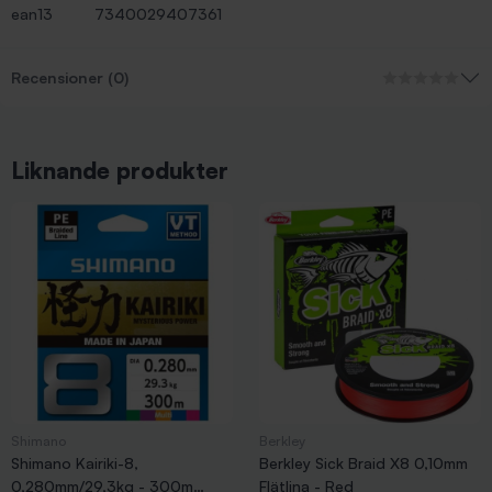
ean13
7340029407361
Recensioner (0)
Liknande produkter
Shimano
Berkley
Shimano Kairiki-8,
Berkley Sick Braid X8 0,10mm
0,280mm/29,3kg - 300m
Flätlina - Red