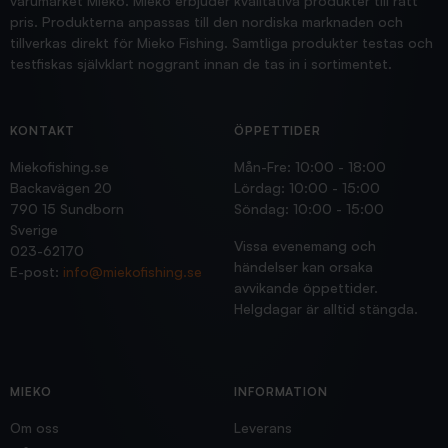
varumärket Mieko. Mieko erbjuder kvalitativa produkter till rätt
pris. Produkterna anpassas till den nordiska marknaden och
tillverkas direkt för Mieko Fishing. Samtliga produkter testas och
testfiskas självklart noggrant innan de tas in i sortimentet.
KONTAKT
ÖPPETTIDER
Miekofishing.se
Mån-Fre: 10:00 - 18:00
Backavägen 20
Lördag: 10:00 - 15:00
790 15 Sundborn
Söndag: 10:00 - 15:00
Sverige
Vissa evenemang och
023-62170
händelser kan orsaka
E-post:
info@miekofishing.se
avvikande öppettider.
Helgdagar är alltid stängda.
MIEKO
INFORMATION
Om oss
Leverans