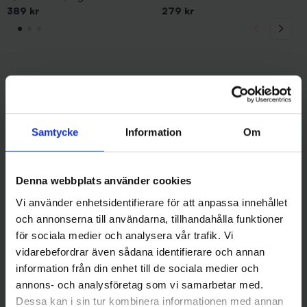
(Multi)
389 kr
279 kr
Andra gillade även
Samtycke
Information
Om
Denna webbplats använder cookies
Vi använder enhetsidentifierare för att anpassa innehållet
och annonserna till användarna, tillhandahålla funktioner
för sociala medier och analysera vår trafik. Vi
vidarebefordrar även sådana identifierare och annan
information från din enhet till de sociala medier och
Abu Garcia
Darts
Atom Vass 20 gr - Koppar
Darts Fluorocarbon 20m -
annons- och analysföretag som vi samarbetar med.
79 kr
0,29 mm
Dessa kan i sin tur kombinera informationen med annan