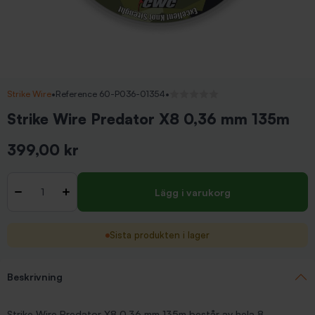
Strike Wire
•
Reference 60-P036-01354
•
Inga recensioner
Strike Wire Predator X8 0,36 mm 135m
399,00 kr
Inkl. moms
Antal
-
+
Lägg i varukorg
Sista produkten i lager
Beskrivning
Strike Wire Predator X8 0,36 mm 135m består av hela 8