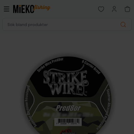
Open favorites p
Sök bland produkter
Search