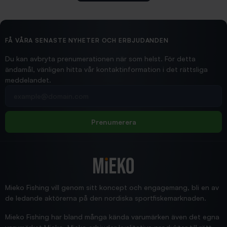
2026/02/19
Ollonskott 6mm
Hittade exakt vad jag behövde. Snabb och bra...
FÅ VÅRA SENASTE NYHETER OCH ERBJUDANDEN
Ann-Louise
Du kan avbryta prenumerationen när som helst. För detta
ändamål, vänligen hitta vår kontaktinformation i det rättsliga
meddelandet.
2026/02/19
Din e-postadress
pimpelspön
Allt bara bra och snabb leverans
Rolf
Prenumerera
2025/12/16
Blänke
Supersnabb leverans!
Jensa
Mieko Fishing vill genom sitt koncept och engagemang, bli en av
de ledande aktörerna på den nordiska sportfiskemarknaden.
Mieko Fishing har bland många kända varumärken även det egna