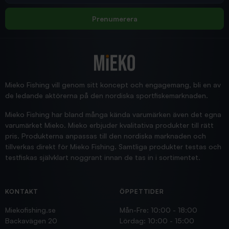
Allt bara bra och snabb leverans
Rolf
Prenumerera
2025/12/16
Blänke
Supersnabb leverans!
Jensa
Mieko Fishing vill genom sitt koncept och engagemang, bli en av
de ledande aktörerna på den nordiska sportfiskemarknaden.
Mieko Fishing har bland många kända varumärken även det egna
varumärket Mieko. Mieko erbjuder kvalitativa produkter till rätt
pris. Produkterna anpassas till den nordiska marknaden och
tillverkas direkt för Mieko Fishing. Samtliga produkter testas och
testfiskas självklart noggrant innan de tas in i sortimentet.
KONTAKT
ÖPPETTIDER
Miekofishing.se
Mån-Fre: 10:00 - 18:00
Backavägen 20
Lördag: 10:00 - 15:00