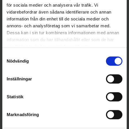
för sociala medier och analysera vår trafik. Vi
vidarebefordrar även sådana identifierare och annan
information från din enhet till de sociala medier och
annons- och analysföretag som vi samarbetar med.
Dessa kan i sin tur kombinera informationen med annan
information som du har tillhandahållit eller som de har
samlat in när du har använt deras tjänster.
Sølvkroken
Stoxdal
Samtyckesval
Sölvkroken Stingsilda 125 gr -
Bohuspilken rostfri 150 gr
Nödvändig
S/G
89 kr
139 kr
Inställningar
Statistik
16 andra produkter i samma kategori:
Marknadsföring
Slut i Lager