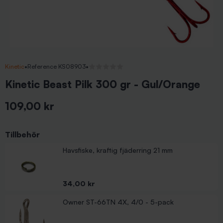
Kinetic
•
Reference KS08903
•
Inga recensioner
Kinetic Beast Pilk 300 gr - Gul/Orange
109,00 kr
Inkl. moms
Tillbehör
Havsfiske, kraftig fjäderring 21 mm
Pris
34,00 kr
Owner ST-66TN 4X, 4/0 - 5-pack