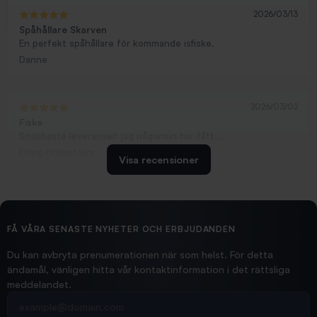
2026/03/13
Spåhållare Skarven
En perfekt spåhållare för kommande isfiske.
Danne
2026/03/02
Fiske
Snabbaste leveransen jag någonsin har fått....
Erling Holmström
Visa recensioner
2026/02/19
Ollonskott 6mm
Hittade exakt vad jag behövde. Snabb och bra...
FÅ VÅRA SENASTE NYHETER OCH ERBJUDANDEN
Ann-Louise
Du kan avbryta prenumerationen när som helst. För detta
ändamål, vänligen hitta vår kontaktinformation i det rättsliga
meddelandet.
2026/02/19
Din e-postadress
pimpelspön