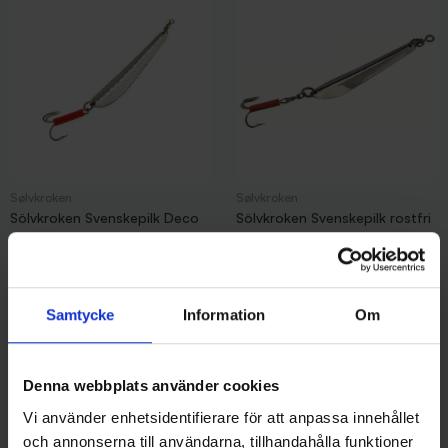
Sølvkroken
Sølvkroken
Sölvkroken Svenskepilk Deco
Sölvkroken Svenskepilk rostfri
175 gr
110 gr
149 kr
139 kr
Samtycke
Information
Om
Denna webbplats använder cookies
Andra gillade även
Vi använder enhetsidentifierare för att anpassa innehållet
och annonserna till användarna, tillhandahålla funktioner