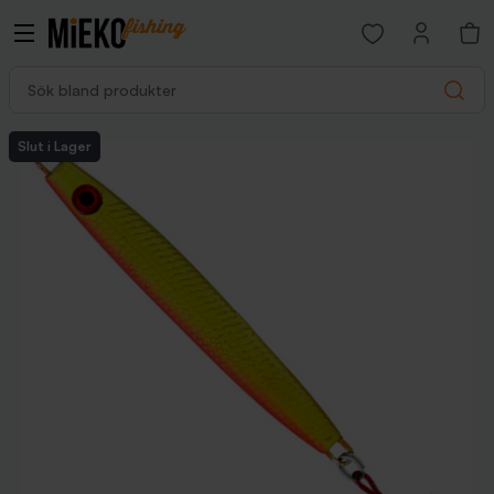
Open favorites p
Sök bland produkter
Search
Slut i Lager