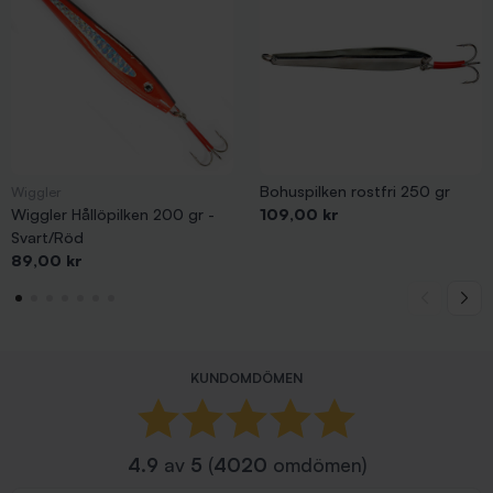
Bohuspilken rostfri 250 gr
Wiggler
Pris
Wiggler Hållöpilken 200 gr -
109,00 kr
Svart/Röd
Pris
89,00 kr
KUNDOMDÖMEN
4.9
av
5
(
4020
omdömen)