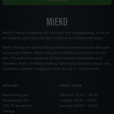
2025/12/16
Blänke
Supersnabb leverans!
Jensa
Mieko Fishing vill genom sitt koncept och engagemang, bli en av
de ledande aktörerna på den nordiska sportfiskemarknaden.
Mieko Fishing har bland många kända varumärken även det egna
varumärket Mieko. Mieko erbjuder kvalitativa produkter till rätt
pris. Produkterna anpassas till den nordiska marknaden och
tillverkas direkt för Mieko Fishing. Samtliga produkter testas och
testfiskas självklart noggrant innan de tas in i sortimentet.
KONTAKT
ÖPPETTIDER
Miekofishing.se
Mån-Fre: 10:00 - 18:00
Backavägen 20
Lördag: 10:00 - 15:00
790 15 Sundborn
Söndag: 10:00 - 15:00
Sverige