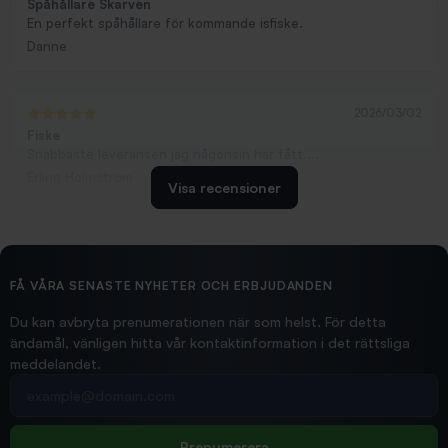
Spåhållare Skarven
En perfekt spåhållare för kommande isfiske.
Danne
2026/03/02
Fiske
Snabbaste leveransen jag någonsin har fått....
Erling Holmström
Visa recensioner
2026/02/19
Ollonskott 6mm
Hittade exakt vad jag behövde. Snabb och bra...
FÅ VÅRA SENASTE NYHETER OCH ERBJUDANDEN
Ann-Louise
Du kan avbryta prenumerationen när som helst. För detta
ändamål, vänligen hitta vår kontaktinformation i det rättsliga
meddelandet.
2026/02/19
Din e-postadress
pimpelspön
Allt bara bra och snabb leverans
Rolf
Prenumerera