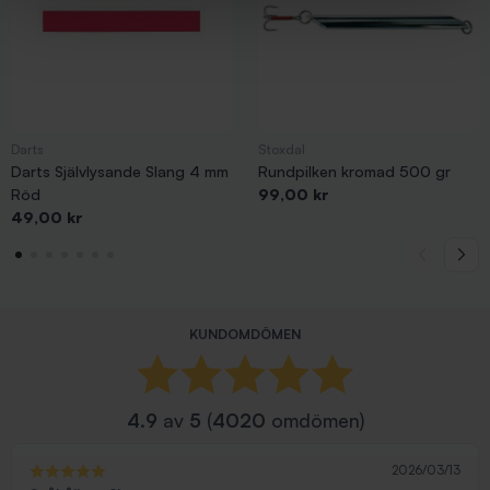
Darts
Stoxdal
Darts Självlysande Slang 4 mm
Rundpilken kromad 500 gr
Pris
Röd
99,00 kr
Pris
49,00 kr
KUNDOMDÖMEN
4.9
av
5
(
4020
omdömen)
2026/03/13