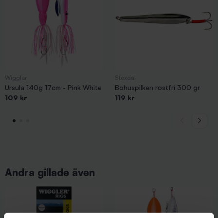
Wiggler
Stoxdal
Ursula 140g 17cm - Pink White
Bohuspilken rostfri 300 gr
109 kr
119 kr
Andra gillade även