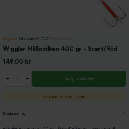
Wiggler
•
Reference HP4004
•
Inga recensioner
Wiggler Hållöpilken 400 gr - Svart/Röd
149,00 kr
Inkl. moms
Antal
-
+
Lägg i varukorg
Sista produkten i lager
Beskrivning
Wiggler Hållöpilken 400 gr - Svart/Röd är en klassisk pilk till