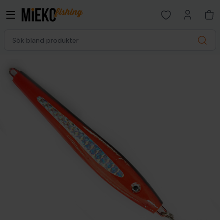
Open favorites p
Sök bland produkter
Search