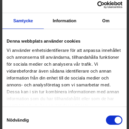
Samtycke
Information
Om
Denna webbplats använder cookies
Wiggler
Wiggler
Wiggler Häcklor Octopus Lys
Ursula 140g 17cm - Orange
Vi använder enhetsidentifierare för att anpassa innehållet
3/0
Silver
och annonserna till användarna, tillhandahålla funktioner
39 kr
109 kr
för sociala medier och analysera vår trafik. Vi
vidarebefordrar även sådana identifierare och annan
information från din enhet till de sociala medier och
annons- och analysföretag som vi samarbetar med.
Dessa kan i sin tur kombinera informationen med annan
information som du har tillhandahållit eller som de har
16 andra produkter i samma kategori:
samlat in när du har använt deras tjänster.
Samtyckesval
Slut i Lager
Nödvändig