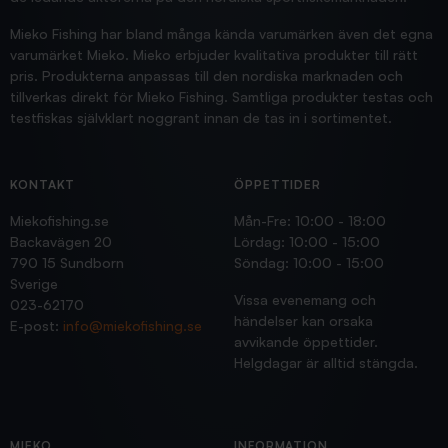
Mieko Fishing har bland många kända varumärken även det egna
varumärket Mieko. Mieko erbjuder kvalitativa produkter till rätt
pris. Produkterna anpassas till den nordiska marknaden och
tillverkas direkt för Mieko Fishing. Samtliga produkter testas och
testfiskas självklart noggrant innan de tas in i sortimentet.
KONTAKT
ÖPPETTIDER
Miekofishing.se
Mån-Fre: 10:00 - 18:00
Backavägen 20
Lördag: 10:00 - 15:00
790 15 Sundborn
Söndag: 10:00 - 15:00
Sverige
Vissa evenemang och
023-62170
händelser kan orsaka
E-post:
info@miekofishing.se
avvikande öppettider.
Helgdagar är alltid stängda.
MIEKO
INFORMATION