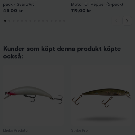
pack - Svart/Vit
Motor Oil Pepper (6-pack)
Pris
Pris
45,00 kr
119,00 kr
Kunder som köpt denna produkt köpte
också:
Mieko Predator
Strike Pro