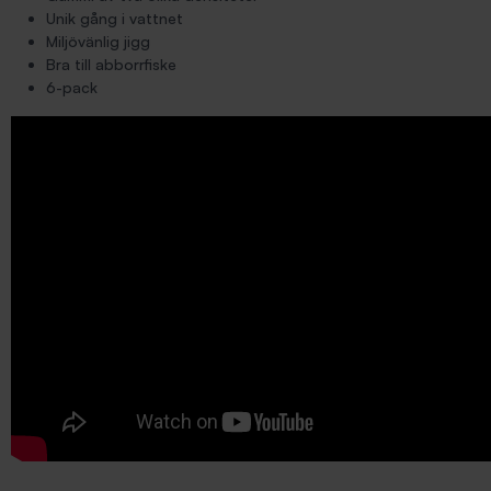
Unik gång i vattnet
Miljövänlig jigg
Bra till abborrfiske
6-pack