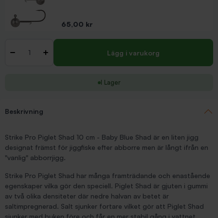
Pris
65,00 kr
Antal
-
+
Lägg i varukorg
I Lager
Beskrivning
Strike Pro Piglet Shad 10 cm - Baby Blue Shad är en liten jigg
designat främst för jiggfiske efter abborre men är långt ifrån en
"vanlig" abborrjigg.
Strike Pro Piglet Shad har många framträdande och enastående
egenskaper vilka gör den speciell. Piglet Shad är gjuten i gummi
av två olika densiteter där nedre halvan av betet är
saltimpregnerad. Salt sjunker fortare vilket gör att Piglet Shad
sjunker med buken före och får en mer stabil gång i vattnet.