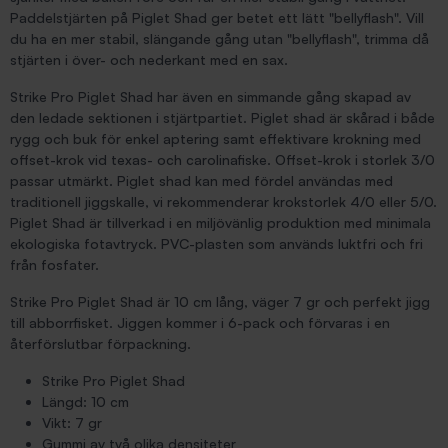
Paddelstjärten på Piglet Shad ger betet ett lätt "bellyflash". Vill
du ha en mer stabil, slängande gång utan "bellyflash", trimma då
stjärten i över- och nederkant med en sax.
Strike Pro Piglet Shad har även en simmande gång skapad av
den ledade sektionen i stjärtpartiet. Piglet shad är skårad i både
rygg och buk för enkel aptering samt effektivare krokning med
offset-krok vid texas- och carolinafiske. Offset-krok i storlek 3/0
passar utmärkt. Piglet shad kan med fördel användas med
traditionell jiggskalle, vi rekommenderar krokstorlek 4/0 eller 5/0.
Piglet Shad är tillverkad i en miljövänlig produktion med minimala
ekologiska fotavtryck. PVC-plasten som används luktfri och fri
från fosfater.
Strike Pro Piglet Shad är 10 cm lång, väger 7 gr och perfekt jigg
till abborrfisket. Jiggen kommer i 6-pack och förvaras i en
återförslutbar förpackning.
Strike Pro Piglet Shad
Längd: 10 cm
Vikt: 7 gr
Gummi av två olika densiteter