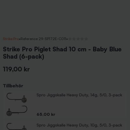
Strike Pro
•
Reference 29-SP172E-C011
•
Inga recensioner
Strike Pro Piglet Shad 10 cm - Baby Blue
Shad (6-pack)
119,00 kr
Inkl. moms
Tillbehör
Spro Jiggskalle Heavy Duty, 14g, 5/0, 3-pack
Pris
65,00 kr
Spro Jiggskalle Heavy Duty, 10g, 5/0, 3-pack