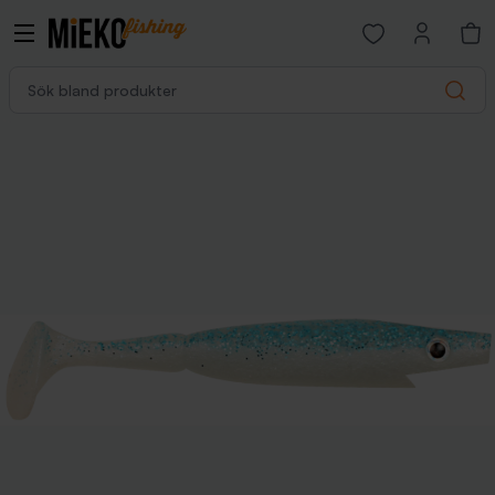
Open favorites p
Sök bland produkter
Search