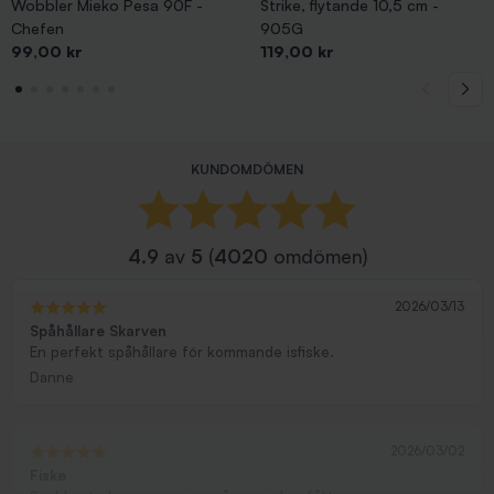
Wobbler Mieko Pesa 90F -
Strike, flytande 10,5 cm -
Chefen
905G
Pris
Pris
99,00 kr
119,00 kr
KUNDOMDÖMEN
4.9
av
5
(
4020
omdömen)
2026/03/13
Spåhållare Skarven
En perfekt spåhållare för kommande isfiske.
Danne
2026/03/02
Fiske