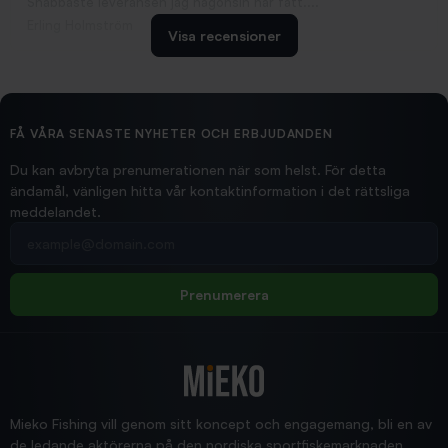
Snabbaste leveransen jag någonsin har fått....
Erling Holmström
Visa recensioner
2026/02/19
Ollonskott 6mm
Hittade exakt vad jag behövde. Snabb och bra...
FÅ VÅRA SENASTE NYHETER OCH ERBJUDANDEN
Ann-Louise
Du kan avbryta prenumerationen när som helst. För detta
ändamål, vänligen hitta vår kontaktinformation i det rättsliga
meddelandet.
2026/02/19
Din e-postadress
pimpelspön
Allt bara bra och snabb leverans
Rolf
Prenumerera
2025/12/16
Blänke
Supersnabb leverans!
Jensa
Mieko Fishing vill genom sitt koncept och engagemang, bli en av
de ledande aktörerna på den nordiska sportfiskemarknaden.