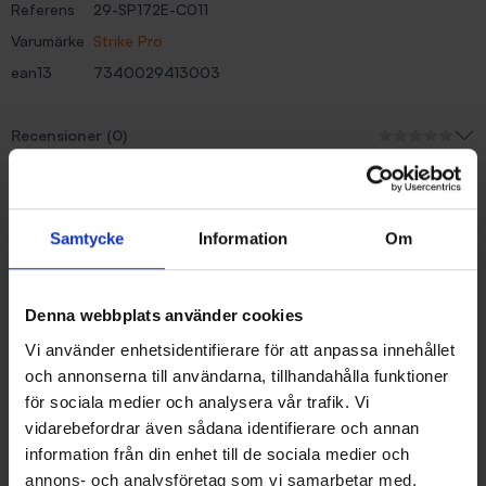
Referens
29-SP172E-C011
Varumärke
Strike Pro
ean13
7340029413003
Recensioner (0)
Liknande produkter
Samtycke
Information
Om
Denna webbplats använder cookies
Vi använder enhetsidentifierare för att anpassa innehållet
och annonserna till användarna, tillhandahålla funktioner
för sociala medier och analysera vår trafik. Vi
vidarebefordrar även sådana identifierare och annan
information från din enhet till de sociala medier och
annons- och analysföretag som vi samarbetar med.