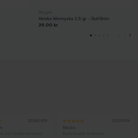
Wiggler
Abisko Mormyska 2,5 gr - Gul/Grön
Pris
29,00 kr
2026/02/19
2025/12/16
ön
Blänke
bra och snabb leverans
Supersnabb leverans!