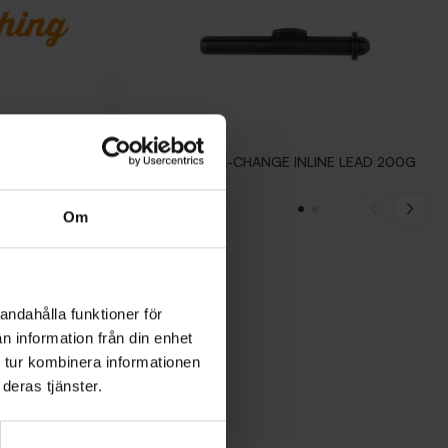
D.A.M
MADCAT QUICK-CHANGE INLINE LEAD 200G
69 kr
Om
andahålla funktioner för
n information från din enhet
 tur kombinera informationen
deras tjänster.