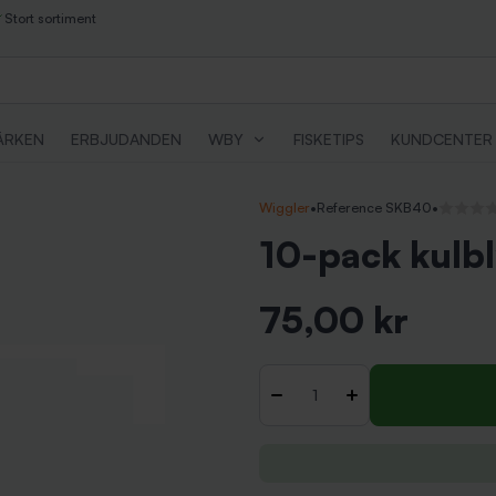
Stort sortiment
ÄRKEN
ERBJUDANDEN
WBY
FISKETIPS
KUNDCENTER
Wiggler
•
Reference SKB40
•
Inga rece
10-pack kulbl
75,00 kr
Inkl. moms
Antal
-
+