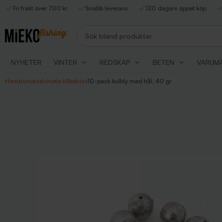
Fri frakt över 700 kr
Snabb leverans
120 dagars öppet köp
Sök bland produkter
NYHETER
VINTER
REDSKAP
BETEN
VARUM
Hem
›
Ismete
›
Ismete tillbehör
›
10-pack kulbly med hål, 40 gr