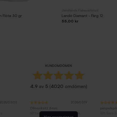
Jemtlands Fiskeverkstad
 Flöte 30 gr
Landö Diamant - Färg 12
Pris
55,00 kr
KUNDOMDÖMEN
4.9
av
5
(
4020
omdömen)
2026/03/02
2026/02/19
Ollonskott 6mm
pimpelsp
ag
Hittade exakt vad jag behövde.
Allt bara 
Visa recensioner