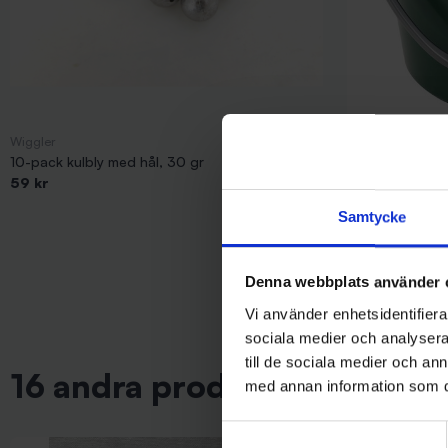
Wiggler
Stoxdal
10-pack kulbly med hål, 30 gr
Beteshink 18L 
59 kr
499 kr
Samtycke
Denna webbplats använder 
Vi använder enhetsidentifierar
sociala medier och analysera 
till de sociala medier och a
16 andra produkter i samma 
med annan information som du 
Samtyckesval