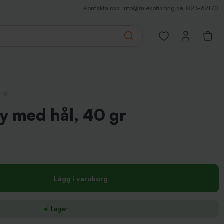
Kontakta oss:
info@miekofishing.se
,
023-62170
Search
Open favorites pa
nsioner
y med hål, 40 gr
Lägg i varukorg
I Lager