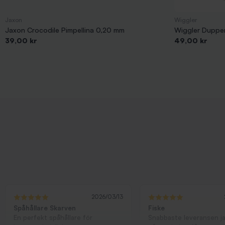
Jaxon
Wiggler
Jaxon Crocodile Pimpellina 0,20 mm
Wiggler Duppen
Pris
Pris
39,00 kr
49,00 kr
2026/03/13
Spåhållare Skarven
Fiske
En perfekt spåhållare för
Snabbaste leveransen j