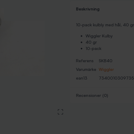
Beskrivning
10-pack kulbly med hål, 40 g
Wiggler Kulby
40 gr
10-pack
Referens
SKB40
Varumärke
Wiggler
ean13
7340010309735
Recensioner (0)
View large image