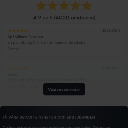
4.9
av
5
(
4020
omdömen)
2026/03/13
Spåhållare Skarven
En perfekt spåhållare för kommande isfiske.
Danne
2026/03/02
Fiske
Snabbaste leveransen jag någonsin har fått....
Erling Holmström
Visa recensioner
2026/02/19
Ollonskott 6mm
Hittade exakt vad jag behövde. Snabb och bra...
FÅ VÅRA SENASTE NYHETER OCH ERBJUDANDEN
Ann-Louise
Du kan avbryta prenumerationen när som helst. För detta