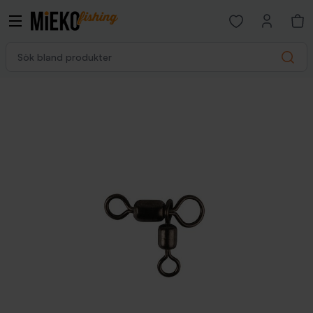
Open favorites p
Sök bland produkter
Search