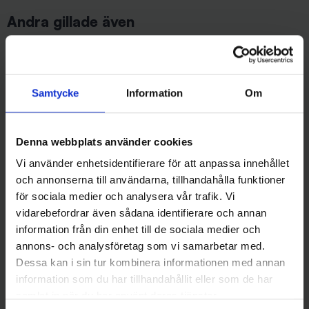
Andra gillade även
Samtycke
Information
Om
Denna webbplats använder cookies
Vi använder enhetsidentifierare för att anpassa innehållet
och annonserna till användarna, tillhandahålla funktioner
Wiggler
BFT - Big Fish Tackle
för sociala medier och analysera vår trafik. Vi
Päronsänke 60 gr, 5-pack
BFT Crane Swivel Stainless
vidarebefordrar även sådana identifierare och annan
59 kr
strl. 4 - 180 lb
information från din enhet till de sociala medier och
65 kr
annons- och analysföretag som vi samarbetar med.
Dessa kan i sin tur kombinera informationen med annan
information som du har tillhandahållit eller som de har
samlat in när du har använt deras tjänster.