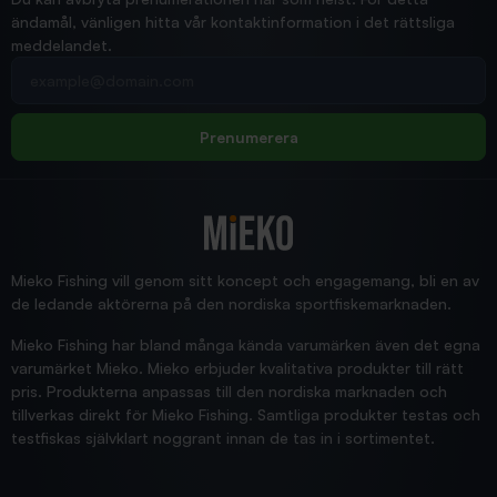
ändamål, vänligen hitta vår kontaktinformation i det rättsliga
meddelandet.
2026/02/19
Din e-postadress
pimpelspön
Allt bara bra och snabb leverans
Rolf
Prenumerera
2025/12/16
Blänke
Supersnabb leverans!
Jensa
Mieko Fishing vill genom sitt koncept och engagemang, bli en av
de ledande aktörerna på den nordiska sportfiskemarknaden.
Mieko Fishing har bland många kända varumärken även det egna
varumärket Mieko. Mieko erbjuder kvalitativa produkter till rätt
pris. Produkterna anpassas till den nordiska marknaden och
tillverkas direkt för Mieko Fishing. Samtliga produkter testas och
testfiskas självklart noggrant innan de tas in i sortimentet.