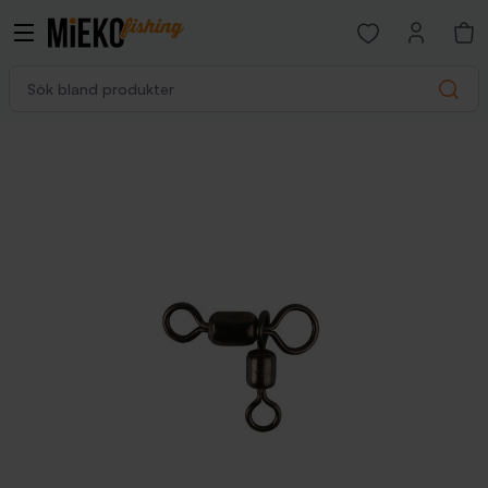
Open favorites p
Sök bland produkter
Search