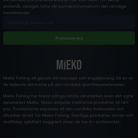
ändamål, vänligen hitta vår kontaktinformation i det rättsliga
meddelandet.
2026/02/19
Din e-postadress
pimpelspön
Allt bara bra och snabb leverans
Rolf
Prenumerera
2025/12/16
Blänke
Supersnabb leverans!
Jensa
Mieko Fishing vill genom sitt koncept och engagemang, bli en av
de ledande aktörerna på den nordiska sportfiskemarknaden.
Mieko Fishing har bland många kända varumärken även det egna
varumärket Mieko. Mieko erbjuder kvalitativa produkter till rätt
pris. Produkterna anpassas till den nordiska marknaden och
tillverkas direkt för Mieko Fishing. Samtliga produkter testas och
testfiskas självklart noggrant innan de tas in i sortimentet.