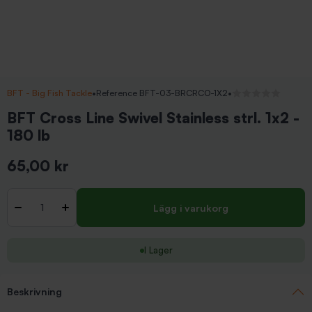
BFT - Big Fish Tackle
•
Reference BFT-03-BRCRCO-1X2
•
Inga recensioner
BFT Cross Line Swivel Stainless strl. 1x2 -
180 lb
65,00 kr
Inkl. moms
Antal
-
+
Lägg i varukorg
I Lager
Beskrivning