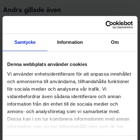
Andra gillade även
Samtycke
Information
Om
Denna webbplats använder cookies
Vi använder enhetsidentifierare för att anpassa innehållet
och annonserna till användarna, tillhandahålla funktioner
Wiggler
BFT - Big Fish Tackle
för sociala medier och analysera vår trafik. Vi
Päronsänke 20 gr, 5-pack
BFT Crane Swivel Stainless
vidarebefordrar även sådana identifierare och annan
34 kr
strl. 4 - 180 lb
information från din enhet till de sociala medier och
65 kr
annons- och analysföretag som vi samarbetar med.
Dessa kan i sin tur kombinera informationen med annan
information som du har tillhandahållit eller som de har
samlat in när du har använt deras tjänster.