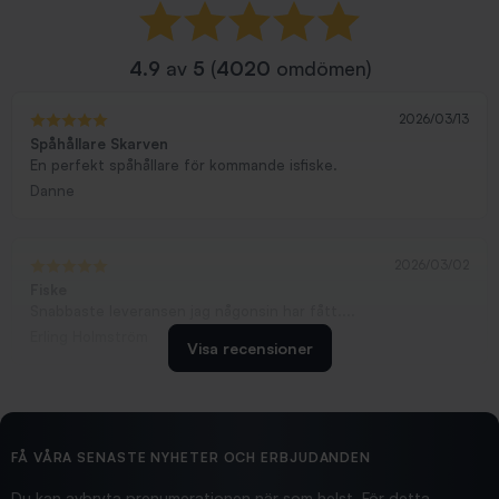
4.9
av
5
(
4020
omdömen)
2026/03/13
Spåhållare Skarven
En perfekt spåhållare för kommande isfiske.
Danne
2026/03/02
Fiske
Snabbaste leveransen jag någonsin har fått....
Erling Holmström
Visa recensioner
2026/02/19
Ollonskott 6mm
Hittade exakt vad jag behövde. Snabb och bra...
FÅ VÅRA SENASTE NYHETER OCH ERBJUDANDEN
Ann-Louise
Du kan avbryta prenumerationen när som helst. För detta