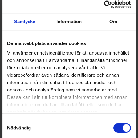
Samtycke
Information
Om
Denna webbplats använder cookies
Stoxdal
Darts
Slangsänke 3-pack - 70 gr
Darts Lekande Super Rolling
Vi använder enhetsidentifierare för att anpassa innehållet
79 kr
stl. 8
och annonserna till användarna, tillhandahålla funktioner
35 kr
för sociala medier och analysera vår trafik. Vi
vidarebefordrar även sådana identifierare och annan
information från din enhet till de sociala medier och
annons- och analysföretag som vi samarbetar med.
Dessa kan i sin tur kombinera informationen med annan
16 andra produkter i samma kategori:
information som du har tillhandahållit eller som de har
samlat in när du har använt deras tjänster.
Samtyckesval
Nödvändig