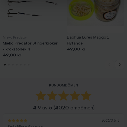
Baohua Lures Maggot,
Mieko Predator
Mieko Predator Stingerkrokar
Flytande
Pris
- krokstorlek 4
49,00 kr
Pris
49,00 kr
KUNDOMDÖMEN
4.9
av
5
(
4020
omdömen)
2026/03/13
Spåhållare Skarven