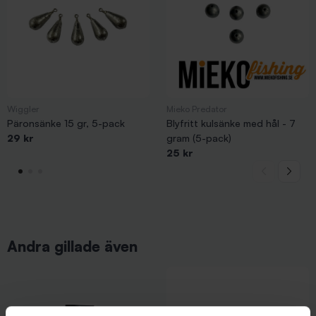
Wiggler
Mieko Predator
Päronsänke 15 gr, 5-pack
Blyfritt kulsänke med hål - 7
29 kr
gram (5-pack)
25 kr
Andra gillade även