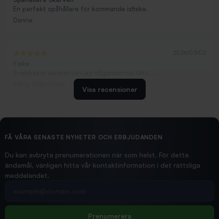
En perfekt spåhållare för kommande isfiske.
Danne
2026/03/02
Fiske
Snabbaste leveransen jag någonsin har fått....
Erling Holmström
Visa recensioner
2026/02/19
Ollonskott 6mm
Hittade exakt vad jag behövde. Snabb och bra...
FÅ VÅRA SENASTE NYHETER OCH ERBJUDANDEN
Ann-Louise
Du kan avbryta prenumerationen när som helst. För detta
ändamål, vänligen hitta vår kontaktinformation i det rättsliga
meddelandet.
2026/02/19
Din e-postadress
pimpelspön
Allt bara bra och snabb leverans
Rolf
Prenumerera