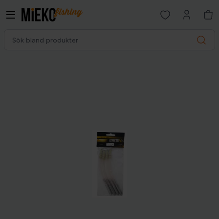
Open favorites p
Sök bland produkter
Search