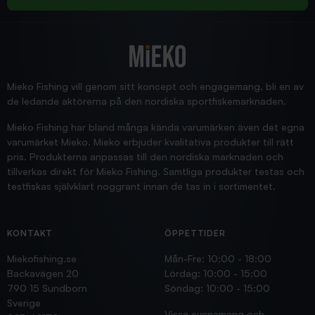
2025/12/16
Blänke
Supersnabb leverans!
Jensa
Mieko Fishing vill genom sitt koncept och engagemang, bli en av
de ledande aktörerna på den nordiska sportfiskemarknaden.
Mieko Fishing har bland många kända varumärken även det egna
varumärket Mieko. Mieko erbjuder kvalitativa produkter till rätt
pris. Produkterna anpassas till den nordiska marknaden och
tillverkas direkt för Mieko Fishing. Samtliga produkter testas och
testfiskas självklart noggrant innan de tas in i sortimentet.
KONTAKT
ÖPPETTIDER
Miekofishing.se
Mån-Fre: 10:00 - 18:00
Backavägen 20
Lördag: 10:00 - 15:00
790 15 Sundborn
Söndag: 10:00 - 15:00
Sverige
Vissa evenemang och