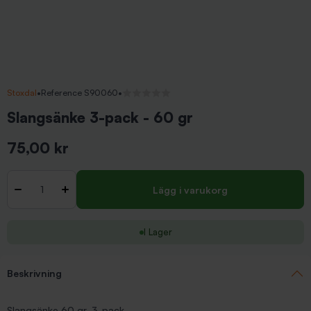
Stoxdal
•
Reference S90060
•
Inga recensioner
Slangsänke 3-pack - 60 gr
75,00 kr
Inkl. moms
Antal
-
+
Lägg i varukorg
I Lager
Beskrivning
Slangsänke 60 gr, 3-pack.