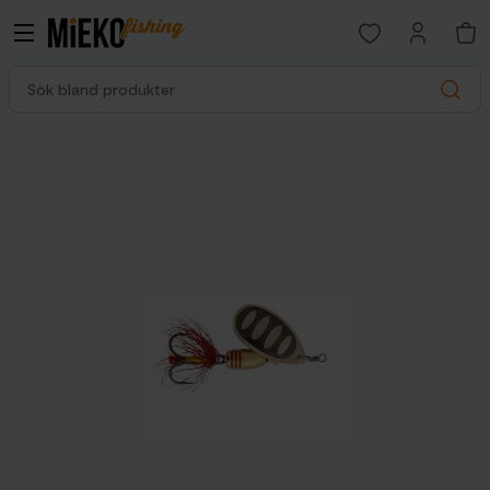
Open favorites p
Sök bland produkter
Search