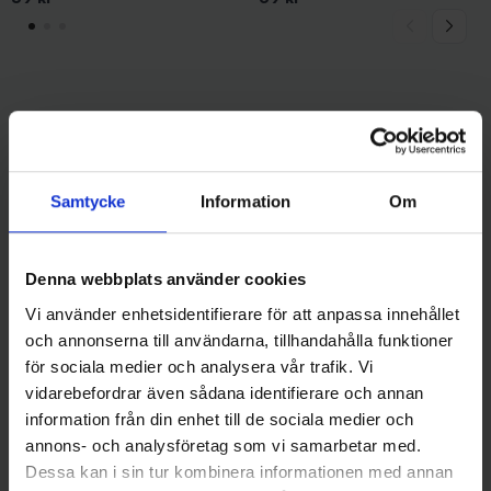
Andra gillade även
Samtycke
Information
Om
Denna webbplats använder cookies
Vi använder enhetsidentifierare för att anpassa innehållet
och annonserna till användarna, tillhandahålla funktioner
för sociala medier och analysera vår trafik. Vi
vidarebefordrar även sådana identifierare och annan
Savage Gear
Mieko Predator
information från din enhet till de sociala medier och
Savage Gear Rotex Spinner
Mieko Kobra Spinnare 15 gr -
annons- och analysföretag som vi samarbetar med.
5.5 g, Black Purple
Silver/Svart
Dessa kan i sin tur kombinera informationen med annan
59 kr
59 kr