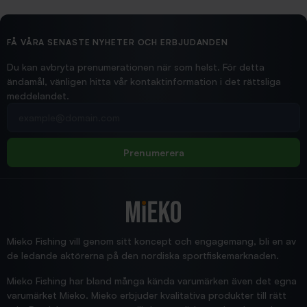
2026/02/19
Ollonskott 6mm
Hittade exakt vad jag behövde. Snabb och bra...
FÅ VÅRA SENASTE NYHETER OCH ERBJUDANDEN
Ann-Louise
Du kan avbryta prenumerationen när som helst. För detta
ändamål, vänligen hitta vår kontaktinformation i det rättsliga
meddelandet.
2026/02/19
Din e-postadress
pimpelspön
Allt bara bra och snabb leverans
Rolf
Prenumerera
2025/12/16
Blänke
Supersnabb leverans!
Jensa
Mieko Fishing vill genom sitt koncept och engagemang, bli en av
de ledande aktörerna på den nordiska sportfiskemarknaden.
Mieko Fishing har bland många kända varumärken även det egna
varumärket Mieko. Mieko erbjuder kvalitativa produkter till rätt