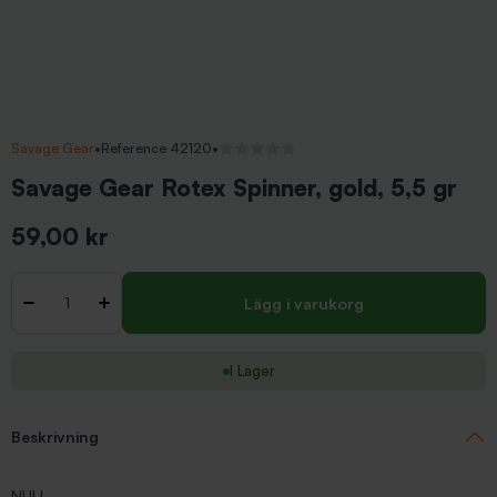
Savage Gear
•
Reference 42120
•
Inga recensioner
Savage Gear Rotex Spinner, gold, 5,5 gr
59,00 kr
Inkl. moms
Antal
-
+
Lägg i varukorg
I Lager
Beskrivning
NULL