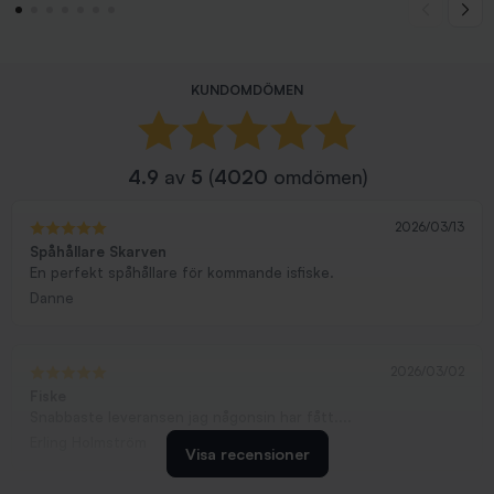
KUNDOMDÖMEN
4.9
av
5
(
4020
omdömen)
2026/03/13
Spåhållare Skarven
En perfekt spåhållare för kommande isfiske.
Danne
2026/03/02
Fiske
Snabbaste leveransen jag någonsin har fått....
Erling Holmström
Visa recensioner