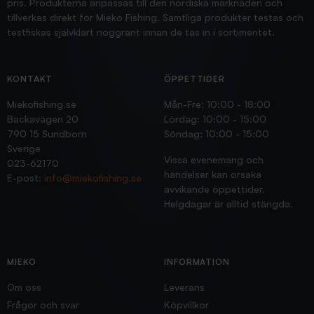
pris. Produkterna anpassas till den nordiska marknaden och
tillverkas direkt för Mieko Fishing. Samtliga produkter testas och
testfiskas självklart noggrant innan de tas in i sortimentet.
KONTAKT
ÖPPETTIDER
Miekofishing.se
Mån-Fre: 10:00 - 18:00
Backavägen 20
Lördag: 10:00 - 15:00
790 15 Sundborn
Söndag: 10:00 - 15:00
Sverige
Vissa evenemang och
023-62170
händelser kan orsaka
E-post:
info@miekofishing.se
avvikande öppettider.
Helgdagar är alltid stängda.
MIEKO
INFORMATION
Om oss
Leverans
Frågor och svar
Köpvillkor