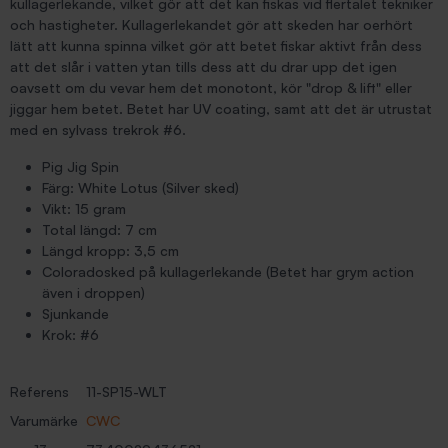
kullagerlekande, vilket gör att det kan fiskas vid flertalet tekniker
och hastigheter. Kullagerlekandet gör att skeden har oerhört
lätt att kunna spinna vilket gör att betet fiskar aktivt från dess
att det slår i vatten ytan tills dess att du drar upp det igen
oavsett om du vevar hem det monotont, kör "drop & lift" eller
jiggar hem betet. Betet har UV coating, samt att det är utrustat
med en sylvass trekrok #6.
Pig Jig Spin
Färg: White Lotus (Silver sked)
Vikt: 15 gram
Total längd: 7 cm
Längd kropp: 3,5 cm
Coloradosked på kullagerlekande (Betet har grym action
även i droppen)
Sjunkande
Krok: #6
Referens
11-SP15-WLT
Varumärke
CWC