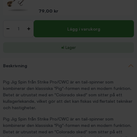
Pris
79,00 kr
Antal
-
+
Lägg i varukorg
I Lager
Beskrivning
Pig Jig Spin från Strike Pro/CWC är en tail-spinner som
kombinerar den klassiska "Pig"-formen med en modern funktion.
Betet är utrustat med en "Colorado sked" som sitter på ett
kullagerlekande, vilket gör att det kan fiskas vid flertalet tekniker
och hastigheter.
Pig Jig Spin från Strike Pro/CWC är en tail-spinner som
kombinerar den klassiska "Pig"-formen med en modern funktion.
Betet är utrustat med en "Colorado sked" som sitter på ett