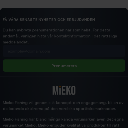
2026/02/19
Ollonskott 6mm
Hittade exakt vad jag behövde. Snabb och bra...
FÅ VÅRA SENASTE NYHETER OCH ERBJUDANDEN
Ann-Louise
Du kan avbryta prenumerationen när som helst. För detta
ändamål, vänligen hitta vår kontaktinformation i det rättsliga
meddelandet.
2026/02/19
Din e-postadress
pimpelspön
Allt bara bra och snabb leverans
Rolf
Prenumerera
2025/12/16
Blänke
Supersnabb leverans!
Jensa
Mieko Fishing vill genom sitt koncept och engagemang, bli en av
de ledande aktörerna på den nordiska sportfiskemarknaden.
Mieko Fishing har bland många kända varumärken även det egna
varumärket Mieko. Mieko erbjuder kvalitativa produkter till rätt