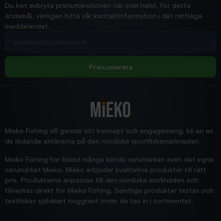
Du kan avbryta prenumerationen när som helst. För detta
ändamål, vänligen hitta vår kontaktinformation i det rättsliga
meddelandet.
2026/02/19
Din e-postadress
pimpelspön
Allt bara bra och snabb leverans
Rolf
Prenumerera
2025/12/16
Blänke
Supersnabb leverans!
Jensa
Mieko Fishing vill genom sitt koncept och engagemang, bli en av
de ledande aktörerna på den nordiska sportfiskemarknaden.
Mieko Fishing har bland många kända varumärken även det egna
varumärket Mieko. Mieko erbjuder kvalitativa produkter till rätt
pris. Produkterna anpassas till den nordiska marknaden och
tillverkas direkt för Mieko Fishing. Samtliga produkter testas och
testfiskas självklart noggrant innan de tas in i sortimentet.