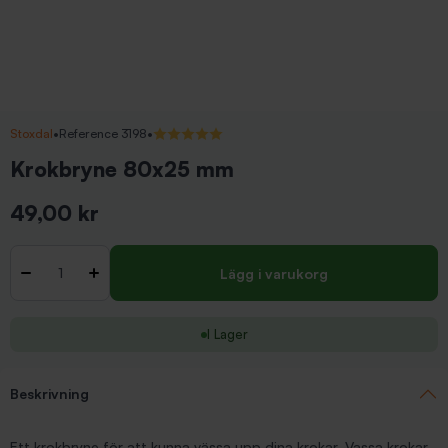
Stoxdal
•
Reference 3198
•
5/5 (1 recensioner)
Krokbryne 80x25 mm
49,00 kr
Inkl. moms
Antal
-
+
Lägg i varukorg
I Lager
Beskrivning
Ett krokbryne för att kunna vässa upp dina krokar. Vassa krokar