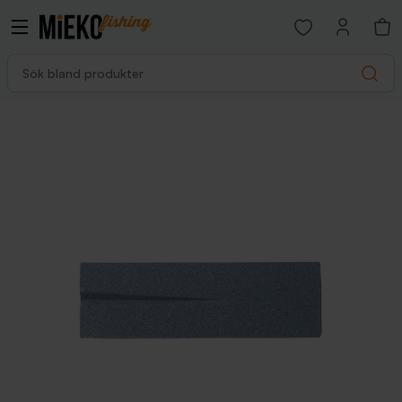
Open favorites p
Sök bland produkter
Search