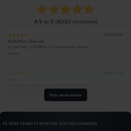
4.9
av
5
(
4020
omdömen)
2026/03/13
Spåhållare Skarven
En perfekt spåhållare för kommande isfiske.
Danne
2026/03/02
Fiske
Snabbaste leveransen jag någonsin har fått....
Erling Holmström
Visa recensioner
2026/02/19
Ollonskott 6mm
Hittade exakt vad jag behövde. Snabb och bra...
FÅ VÅRA SENASTE NYHETER OCH ERBJUDANDEN
Ann-Louise