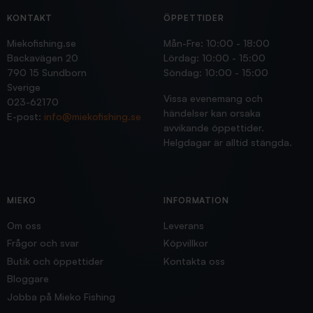
KONTAKT
ÖPPETTIDER
Miekofishing.se
Mån-Fre: 10:00 - 18:00
Backavägen 20
Lördag: 10:00 - 15:00
790 15 Sundborn
Söndag: 10:00 - 15:00
Sverige
Vissa evenemang och
023-62170
händelser kan orsaka
E-post:
info@miekofishing.se
avvikande öppettider.
Helgdagar är alltid stängda.
MIEKO
INFORMATION
Om oss
Leverans
Frågor och svar
Köpvillkor
Butik och öppettider
Kontakta oss
Bloggare
Jobba på Mieko Fishing