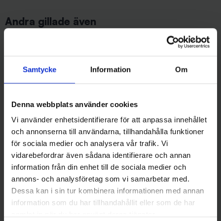
Andra gillade även
43%
Samtycke
Information
Om
Denna webbplats använder cookies
Vi använder enhetsidentifierare för att anpassa innehållet
och annonserna till användarna, tillhandahålla funktioner
BFT - Big Fish Tackle
för sociala medier och analysera vår trafik. Vi
BFT Fillet Knife - 9 Inch Flex
Heat it, lindring mot
vidarebefordrar även sådana identifierare och annan
Blade
insektsbett (USB-C)
information från din enhet till de sociala medier och
-43%
149 kr
199 kr
349 kr
annons- och analysföretag som vi samarbetar med.
Dessa kan i sin tur kombinera informationen med annan
information som du har tillhandahållit eller som de har
samlat in när du har använt deras tjänster.