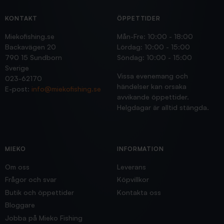
KONTAKT
ÖPPETTIDER
Miekofishing.se
Mån-Fre: 10:00 - 18:00
Backavägen 20
Lördag: 10:00 - 15:00
790 15 Sundborn
Söndag: 10:00 - 15:00
Sverige
Vissa evenemang och
023-62170
händelser kan orsaka
E-post:
info@miekofishing.se
avvikande öppettider.
Helgdagar är alltid stängda.
MIEKO
INFORMATION
Om oss
Leverans
Frågor och svar
Köpvillkor
Butik och öppettider
Kontakta oss
Bloggare
Jobba på Mieko Fishing