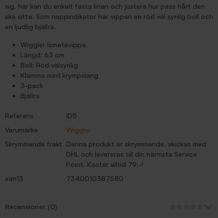
sig, här kan du enkelt fästa linan och justera hur pass hårt den
ska sitta. Som nappindikator har vippan en röd väl synlig boll och
en ljudlig bjällra.
Wiggler Ismetevippa
Längd: 63 cm
Boll: Röd välsynlig
Klämma med krympslang
3-pack
Bjällra
Referens
ID5
Varumärke
Wiggler
Skrymmande frakt
Denna produkt är skrymmande, skickas med
DHL och levereras till din närmsta Service
Point. Kostar alltid 79:-!
ean13
7340010387580
Recensioner (0)