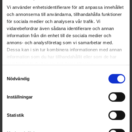
Vi använder enhetsidentifierare för att anpassa innehållet
och annonserna till användarna, tillhandahålla funktioner
Andra gillade även
för sociala medier och analysera vår trafik. Vi
vidarebefordrar även sådana identifierare och annan
50%
information från din enhet till de sociala medier och
annons- och analysföretag som vi samarbetar med.
Dessa kan i sin tur kombinera informationen med annan
information som du har tillhandahållit eller som de har
samlat in när du har använt deras tjänster.
Samtyckesval
Nödvändig
Mieko Predator
Mieko Predator
Mieko Spöhållare -
Tillbehör Ismetehållare Skarven
Inställningar
Ismetehållare Skarven
- Enkel vipphållare
-50%
99 kr
199 kr
29 kr
Statistik