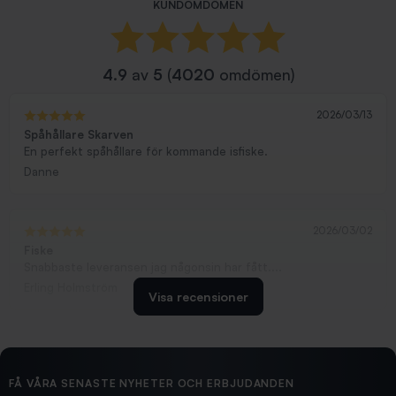
KUNDOMDÖMEN
4.9
av
5
(
4020
omdömen)
2026/03/13
Spåhållare Skarven
En perfekt spåhållare för kommande isfiske.
Danne
2026/03/02
Fiske
Snabbaste leveransen jag någonsin har fått....
Erling Holmström
Visa recensioner
2026/02/19
Ollonskott 6mm
Hittade exakt vad jag behövde. Snabb och bra...
FÅ VÅRA SENASTE NYHETER OCH ERBJUDANDEN