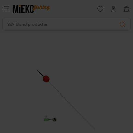
Open favorites p
Sök bland produkter
Search