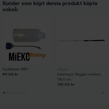
Kunder som köpt denna produkt köpte
också:
Frysflaskan WBY
Wiggler
Pris
89,00 kr
Ismetespö Wiggler medium,
118,5 cm
Pris
139,00 kr