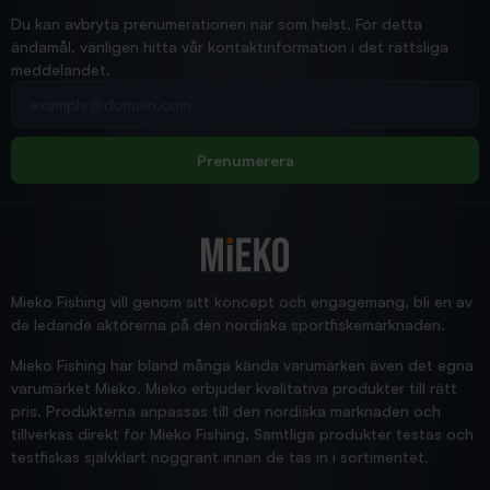
Ann-Louise
Du kan avbryta prenumerationen när som helst. För detta
ändamål, vänligen hitta vår kontaktinformation i det rättsliga
meddelandet.
2026/02/19
Din e-postadress
pimpelspön
Allt bara bra och snabb leverans
Rolf
Prenumerera
2025/12/16
Blänke
Supersnabb leverans!
Jensa
Mieko Fishing vill genom sitt koncept och engagemang, bli en av
de ledande aktörerna på den nordiska sportfiskemarknaden.
Mieko Fishing har bland många kända varumärken även det egna
varumärket Mieko. Mieko erbjuder kvalitativa produkter till rätt
pris. Produkterna anpassas till den nordiska marknaden och
tillverkas direkt för Mieko Fishing. Samtliga produkter testas och
testfiskas självklart noggrant innan de tas in i sortimentet.