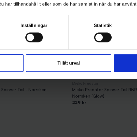
har tillhandahållit eller som de har samlat in när du har använt 
Inställningar
Statistik
Tillåt urval
Mieko Predator
Spinner Tail - Norrsken
Mieko Predator Spinner Tail RN
Norrsken (Glow)
229 kr