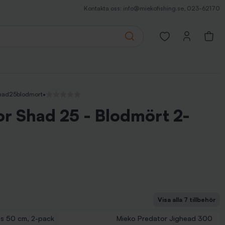
Kontakta oss:
info@miekofishing.se
,
023-62170
Search
Open favorites pa
shad25blodmort
•
Inga recensioner
r Shad 25 - Blodmört 2-
Visa alla 7 tillbehör
Skallen Light - Svart/Lys
Skallen Medium - Svart/Lys
Stingerkrokar - 2/0
tafs Hälleflundra 2-pack
avsfiske 15 cm med spikes (2-pack)
s 50 cm, 2-pack
Mieko Predator Jighead 300