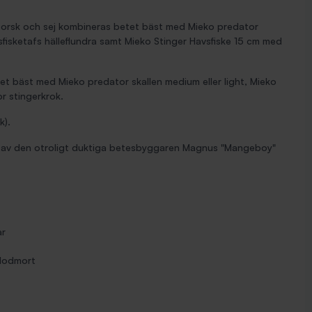
ra, torsk och sej kombineras betet bäst med Mieko predator
fisketafs hälleflundra samt Mieko Stinger Havsfiske 15 cm med
et bäst med Mieko predator skallen medium eller light, Mieko
r stingerkrok.
k).
 av den otroligt duktiga betesbyggaren Magnus "Mangeboy"
ar
lodmort