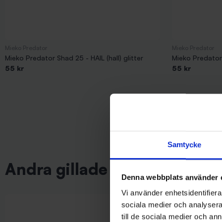
Mieko Predator
Mieko Predator
Mieko Predator Shad 25 - HAIL (hall) glitter
Mieko Predator 
55 kr
55 kr
Samtycke
Andra gillade även
Denna webbplats använder 
Vi använder enhetsidentifierar
sociala medier och analysera 
till de sociala medier och a