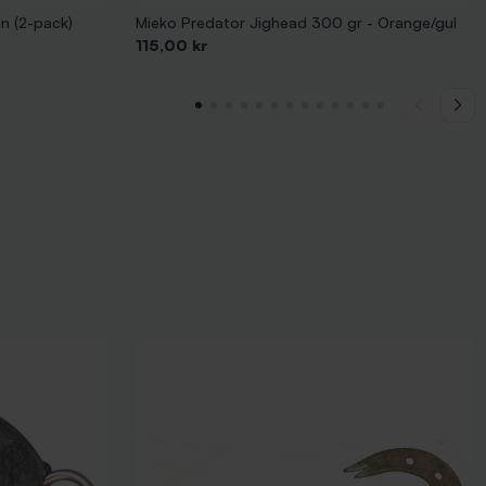
en (2-pack)
Mieko Predator Jighead 300 gr - Orange/gul
Pris
115,00 kr