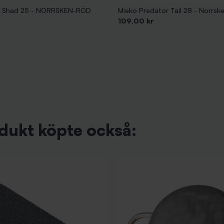
r Shad 25 - NORRSKEN-RÖD
Mieko Predator Tail 28 - Norrsk
Pris
109,00 kr
dukt köpte också: