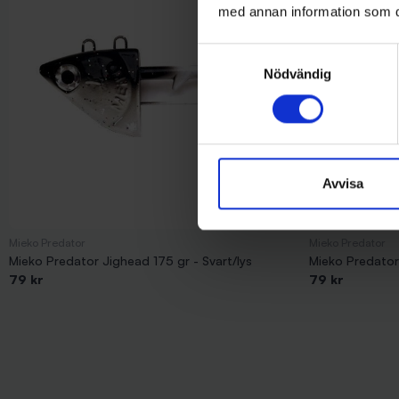
med annan information som du 
Samtyckesval
Nödvändig
Avvisa
Mieko Predator
Mieko Predator
Mieko Predator Jighead 175 gr - Svart/lys
Mieko Predator 
79 kr
79 kr