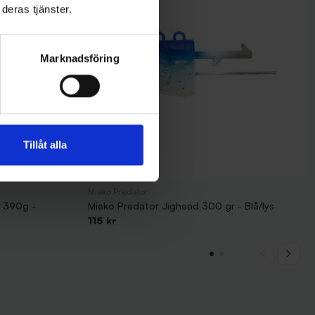
deras tjänster.
Marknadsföring
Tillåt alla
Mieko Predator
R 390g -
Mieko Predator Jighead 300 gr - Blå/lys
115 kr