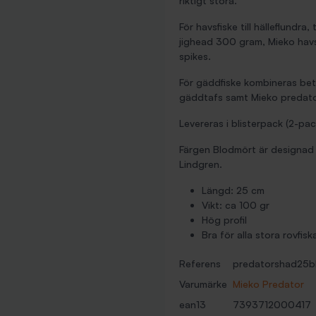
riktigt stora.
För havsfiske till hälleflund
jighead 300 gram, Mieko havs
spikes.
För gäddfiske kombineras bet
gäddtafs samt Mieko predato
Levereras i blisterpack (2-pac
Färgen Blodmört är designad
Lindgren.
Längd: 25 cm
Vikt: ca 100 gr
Hög profil
Bra för alla stora rovfisk
Referens
predatorshad25b
Varumärke
Mieko Predator
ean13
7393712000417