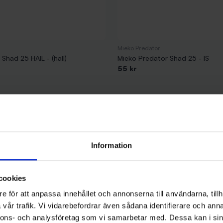
Mieko Predator
Shad 25 HAIL - (hall)
Mieko Predator Shad 25 - IS
55 kr
Information
cookies
e för att anpassa innehållet och annonserna till användarna, tillh
vår trafik. Vi vidarebefordrar även sådana identifierare och anna
nnons- och analysföretag som vi samarbetar med. Dessa kan i sin