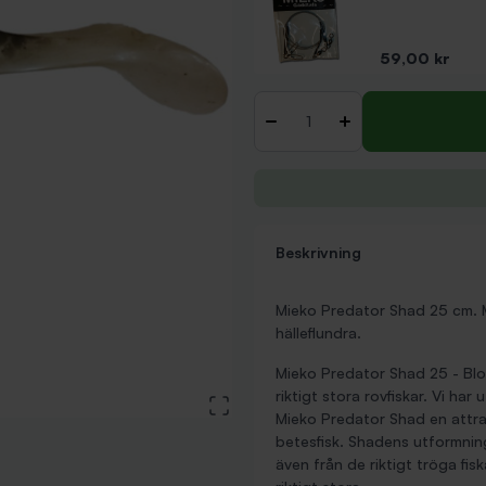
Pris
59,00 kr
Antal
-
+
Beskrivning
Mieko Predator Shad 25 cm. My
hälleflundra.
Mieko Predator Shad 25 - Blod
riktigt stora rovfiskar. Vi h
View large image
Mieko Predator Shad en attrak
betesfisk. Shadens utformnin
även från de riktigt tröga fis