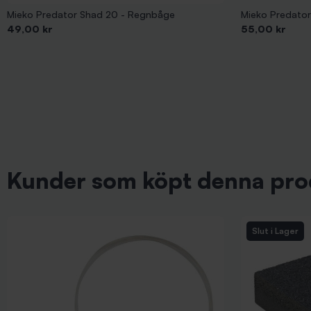
Mieko Predator Shad 20 - Regnbåge
Mieko Predato
Pris
Pris
49,00 kr
55,00 kr
Kunder som köpt denna pro
Slut i Lager