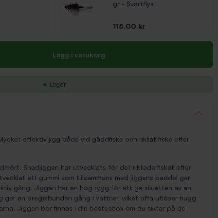
gr - Svart/lys
Pris
115,00 kr
Lägg i varukorg
I Lager
cket effektiv jigg både vid gäddfiske och riktat fiske efter
mört. Shadjiggen har utvecklats för det riktade fisket efter
ar utvecklat ett gummi som tillsammans med jiggens paddel ger
tiv gång. Jiggen har en hög rygg för att ge siluetten av en
g ger en oregelbunden gång i vattnet vilket ofta utlöser hugg
karna. Jiggen bör finnas i din bestesbox om du siktar på de