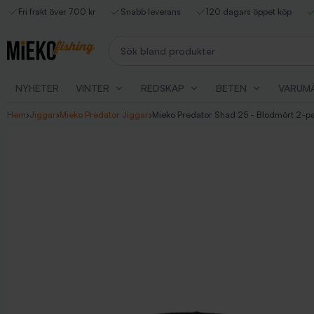
Fri frakt över 700 kr
Snabb leverans
120 dagars öppet köp
Sök bland produkter
NYHETER
VINTER
REDSKAP
BETEN
VARUM
Hem
›
Jiggar
›
Mieko Predator Jiggar
›
Mieko Predator Shad 25 - Blodmört 2-p