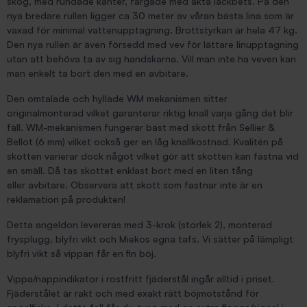
skog, med rundade kanter, färgade med äkta lackbets. På den
nya bredare rullen ligger ca 30 meter av våran bästa lina som är
vaxad för minimal vattenupptagning. Brottstyrkan är hela 47 kg.
Den nya rullen är även försedd med vev för lättare linupptagning
utan att behöva ta av sig handskarna. Vill man inte ha veven kan
man enkelt ta bort den med en avbitare.
Den omtalade och hyllade WM mekanismen sitter
originalmonterad vilket garanterar riktig knall varje gång det blir
fäll. WM-mekanismen fungerar bäst med skott från Sellier &
Bellot (6 mm) vilket också ger en låg knallkostnad. Kvalitén på
skotten varierar dock något vilket gör att skotten kan fastna vid
en smäll. Då tas skottet enklast bort med en liten tång
eller avbitare. Observera att skott som fastnar inte är en
reklamation på produkten!
Detta angeldon levereras med 3-krok (storlek 2), monterad
frysplugg, blyfri vikt och Miekos egna tafs. Vi sätter på lämpligt
blyfri vikt så vippan får en fin böj.
Vippa/nappindikator i rostfritt fjäderstål ingår alltid i priset.
Fjäderstålet är rakt och med exakt rätt böjmotstånd för