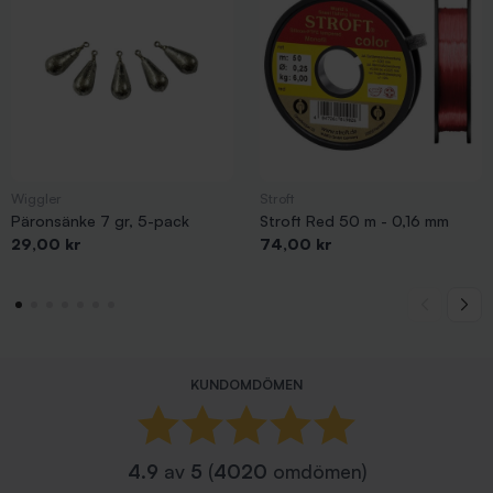
Wiggler
Stroft
Päronsänke 7 gr, 5-pack
Stroft Red 50 m - 0,16 mm
Pris
Pris
29,00 kr
74,00 kr
KUNDOMDÖMEN
4.9
av
5
(
4020
omdömen)