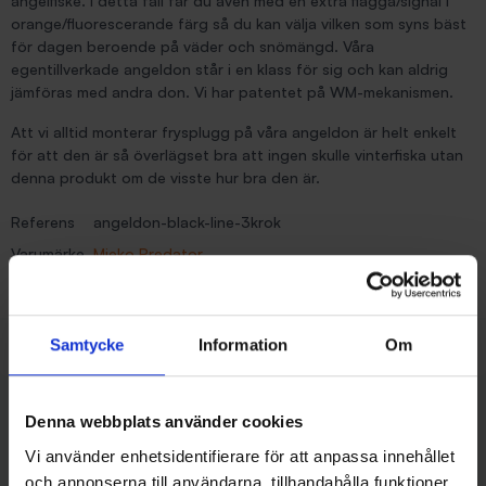
angelfiske. I detta fall får du även med en extra flagga/signal i
orange/fluorescerande färg så du kan välja vilken som syns bäst
för dagen beroende på väder och snömängd. Våra
egentillverkade angeldon står i en klass för sig och kan aldrig
jämföras med andra don. Vi har patentet på WM-mekanismen.
Att vi alltid monterar frysplugg på våra angeldon är helt enkelt
för att den är så överlägset bra att ingen skulle vinterfiska utan
denna produkt om de visste hur bra den är.
Referens
angeldon-black-line-3krok
Varumärke
Mieko Predator
ean13
7393712000783
Samtycke
Information
Om
Recensioner (0)
Denna webbplats använder cookies
Liknande produkter
Vi använder enhetsidentifierare för att anpassa innehållet
och annonserna till användarna, tillhandahålla funktioner