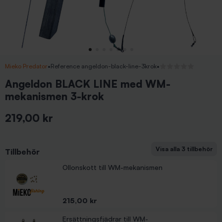
Mieko Predator
•
Reference angeldon-black-line-3krok
•
Inga recensioner
Angeldon BLACK LINE med WM-
mekanismen 3-krok
219,00 kr
Inkl. moms
Visa alla 3 tillbehör
Tillbehör
Ersättningsfjädrar till WM-mekanismen/Knall
Ollonskott till WM-mekanismen
Pris
99,00 kr
Pris
215,00 kr
Ersättningsfjädrar till WM-