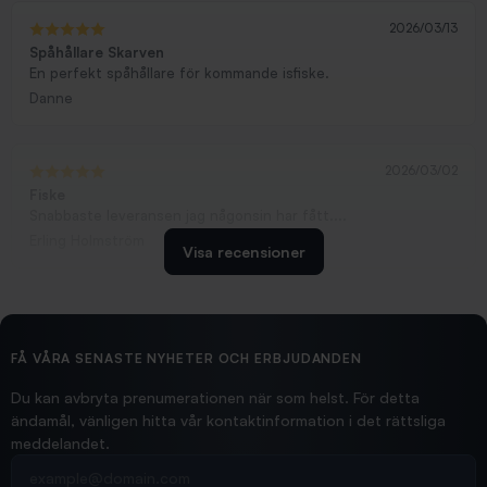
2026/03/13
Spåhållare Skarven
En perfekt spåhållare för kommande isfiske.
Danne
2026/03/02
Fiske
Snabbaste leveransen jag någonsin har fått....
Erling Holmström
Visa recensioner
2026/02/19
Ollonskott 6mm
Hittade exakt vad jag behövde. Snabb och bra...
FÅ VÅRA SENASTE NYHETER OCH ERBJUDANDEN
Ann-Louise
Du kan avbryta prenumerationen när som helst. För detta
ändamål, vänligen hitta vår kontaktinformation i det rättsliga
meddelandet.
2026/02/19
Din e-postadress
pimpelspön