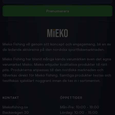
Allt bara bra och snabb leverans
Rolf
Prenumerera
2025/12/16
Blänke
Supersnabb leverans!
Jensa
Mieko Fishing vill genom sitt koncept och engagemang, bli en av
de ledande aktörerna på den nordiska sportfiskemarknaden.
Mieko Fishing har bland många kända varumärken även det egna
varumärket Mieko. Mieko erbjuder kvalitativa produkter till rätt
pris. Produkterna anpassas till den nordiska marknaden och
tillverkas direkt för Mieko Fishing. Samtliga produkter testas och
testfiskas självklart noggrant innan de tas in i sortimentet.
KONTAKT
ÖPPETTIDER
Miekofishing.se
Mån-Fre: 10:00 - 18:00
Backavägen 20
Lördag: 10:00 - 15:00