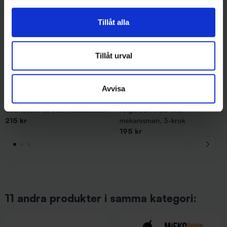
Tillåt alla
Tillåt urval
Avvisa
Mieko Predator
Ollonskott till WM-mekanismen
Angeldon med WM-
215 kr
mekanismen, 3-krok
195 kr
11 andra produkter i samma kategori: