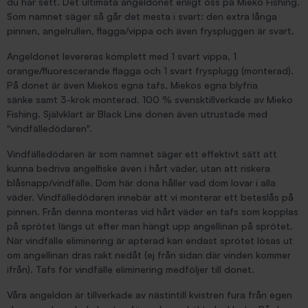
du har sett. Det ultimata angeldonet enligt oss på Mieko Fishing.
Som namnet säger så går det mesta i svart: den extra långa
pinnen, angelrullen, flagga/vippa och även fryspluggen är svart.
Angeldonet levereras komplett med 1 svart vippa, 1
orange/fluorescerande flagga och 1 svart frysplugg (monterad).
På donet är även Miekos egna tafs, Miekos egna blyfria
sänke samt 3-krok monterad. 100 % svensktillverkade av Mieko
Fishing. Självklart är Black Line donen även utrustade med
"vindfälledödaren".
Vindfälledödaren är som namnet säger ett effektivt sätt att
kunna bedriva angelfiske även i hårt väder, utan att riskera
blåsnapp/vindfälle. Dom här dona håller vad dom lovar i alla
väder. Vindfälledödaren innebär att vi monterar ett beteslås på
pinnen. Från denna monteras vid hårt väder en tafs som kopplas
på sprötet längs ut efter man hängt upp angellinan på sprötet.
När vindfälle eliminering är apterad kan endast sprötet lösas ut
om angellinan dras rakt nedåt (ej från sidan där vinden kommer
ifrån). Tafs för vindfälle eliminering medföljer till donet.
Våra angeldon är tillverkade av nästintill kvistren fura från egen