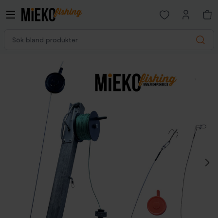
Open favorites p
Sök bland produkter
Search