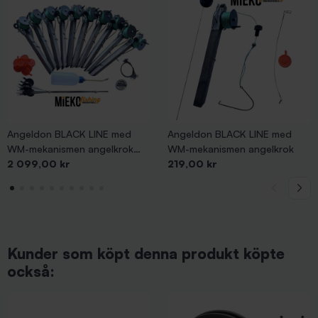
Angeldon BLACK LINE med
Angeldon BLACK LINE med
WM-mekanismen angelkrok
WM-mekanismen angelkrok
Pris
Pris
komplett sats 10-pack
2 099,00 kr
219,00 kr
Kunder som köpt denna produkt köpte
också: