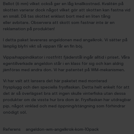
Bellot (6 mm) vilket också ger en låg knallkostnad. Kvalitén på
skotten varierar dock något vilket gör att skotten kan fastna vid
en smäll. Då tas skottet enklast bort med en liten tång
eller avbitare. Observera att skott som fastnar inte är en
reklamation på produkten!
I detta paket levereras angeldonen med angelkrok. Vi sätter på
lämplig blyfri vikt så vippan får en fin böj.
Vippa/nappindikator i rostfritt fjäderstål ingår alltid i priset. Våra
egentillverkade angeldon står i en klass för sig och kan aldrig
jämföras med andra don. Vi har patentet på WM-mekanismen.
Vi har valt att lansera det här paketet med monterad
frysplugg och den speciella frysflaskan. Detta helt enkelt för att
det är så överlägset bra att ingen skulle vinterfiska utan dessa
produkter om de visste hur bra dom är. Frysflaskan har utdragbar
pip, något vinklad och med öppning/stängning som förhindrar
onödigt söl.
Referens
angeldon-wm-angelkrok-kom-10pack