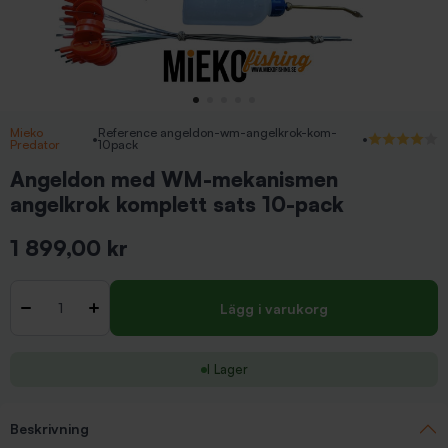
Mieko
Reference angeldon-wm-angelkrok-kom-
•
•
4/5 (1 recensio
Predator
10pack
Angeldon med WM-mekanismen
angelkrok komplett sats 10-pack
1 899,00 kr
Inkl. moms
Antal
-
+
Lägg i varukorg
I Lager
Beskrivning