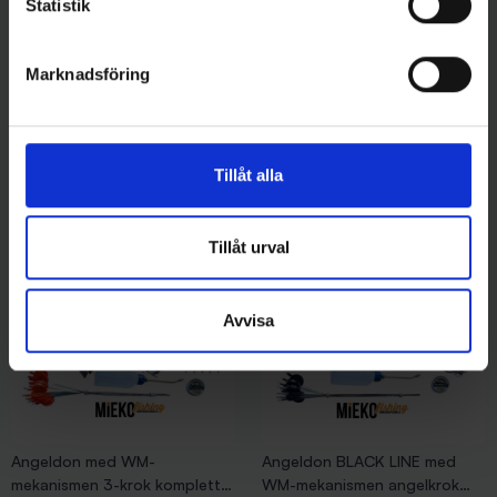
Statistik
215 kr
mekanismen, angelkrok
195 kr
Marknadsföring
Tillåt alla
11 andra produkter i samma kategori:
Tillåt urval
Avvisa
Angeldon med WM-
Angeldon BLACK LINE med
mekanismen 3-krok komplett
WM-mekanismen angelkrok