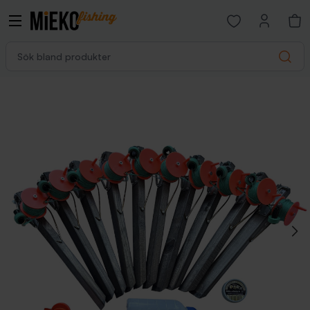
Open favorites p
Sök bland produkter
Search