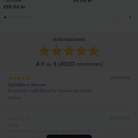
- 200mm
29,00 kr
Pris
239,00 kr
KUNDOMDÖMEN
4.9
av
5
(
4020
omdömen)
2026/03/13
Spåhållare Skarven
En perfekt spåhållare för kommande isfiske.
Danne
2026/03/02
Fiske
Snabbaste leveransen jag någonsin har fått....