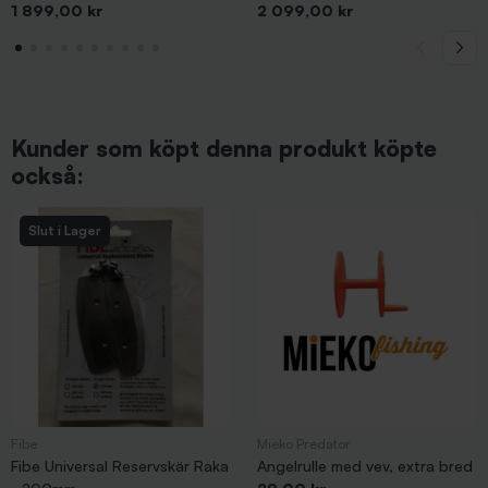
Pris
Pris
sats 10-pack
1 899,00 kr
komplett sats 10-pack
2 099,00 kr
Kunder som köpt denna produkt köpte
också:
Slut i Lager
Fibe
Mieko Predator
Fibe Universal Reservskär Raka
Angelrulle med vev, extra bred
Pris