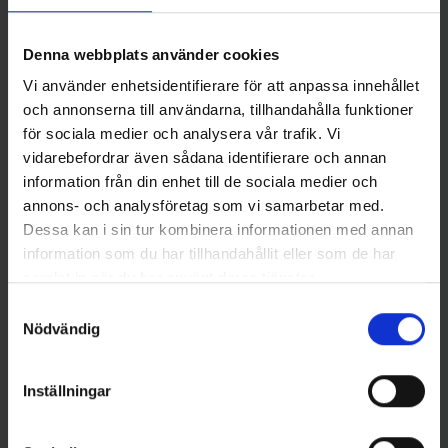
Angeldon med WM-
Angeldon BLACK LINE med
mekanismen, 3-krok
WM-mekanismen angelkrok
195 kr
219 kr
Denna webbplats använder cookies
Vi använder enhetsidentifierare för att anpassa innehållet
och annonserna till användarna, tillhandahålla funktioner
för sociala medier och analysera vår trafik. Vi
vidarebefordrar även sådana identifierare och annan
Andra gillade även
information från din enhet till de sociala medier och
annons- och analysföretag som vi samarbetar med.
Dessa kan i sin tur kombinera informationen med annan
information som du har tillhandahållit eller som de har
samlat in när du har använt deras tjänster.
Samtyckesval
Nödvändig
Inställningar
Mieko Predator
Ollonskott till WM-mekanismen
Angeldon med WM-