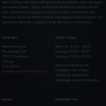
Mieko Fishing har bland många kända varumärken även det egna
varumärket Mieko. Mieko erbjuder kvalitativa produkter till rätt
pris. Produkterna anpassas till den nordiska marknaden och
tillverkas direkt för Mieko Fishing. Samtliga produkter testas och
testfiskas självklart noggrant innan de tas in i sortimentet.
KONTAKT
ÖPPETTIDER
Miekofishing.se
Mån-Fre: 10:00 - 18:00
Backavägen 20
Lördag: 10:00 - 15:00
790 15 Sundborn
Söndag: 10:00 - 15:00
Sverige
Vissa evenemang och
023-62170
händelser kan orsaka
E-post:
info@miekofishing.se
avvikande öppettider.
Helgdagar är alltid stängda.
MIEKO
INFORMATION