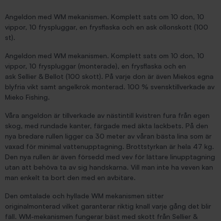
Angeldon med WM mekanismen. Komplett sats om 10 don, 10
vippor, 10 fryspluggar, en frysflaska och en ask ollonskott (100
st).
Angeldon med WM mekanismen. Komplett sats om 10 don, 10
vippor, 10 fryspluggar (monterade), en frysflaska och en
ask Sellier & Bellot (100 skott). På varje don är även Miekos egna
blyfria vikt samt angelkrok monterad. 100 % svensktillverkade av
Mieko Fishing.
Våra angeldon är tillverkade av nästintill kvistren fura från egen
skog, med rundade kanter, färgade med äkta lackbets. På den
nya bredare rullen ligger ca 30 meter av våran bästa lina som är
vaxad för minimal vattenupptagning. Brottstyrkan är hela 47 kg.
Den nya rullen är även försedd med vev för lättare linupptagning
utan att behöva ta av sig handskarna. Vill man inte ha veven kan
man enkelt ta bort den med en avbitare.
Den omtalade och hyllade WM mekanismen sitter
originalmonterad vilket garanterar riktig knall varje gång det blir
fäll. WM-mekanismen fungerar bäst med skott från Sellier &