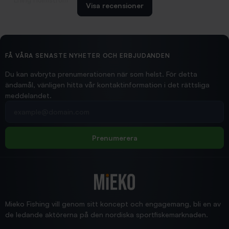
Erling Holmström
Visa recensioner
2026/02/19
Ollonskott 6mm
Hittade exakt vad jag behövde. Snabb och bra...
FÅ VÅRA SENASTE NYHETER OCH ERBJUDANDEN
Ann-Louise
Du kan avbryta prenumerationen när som helst. För detta
ändamål, vänligen hitta vår kontaktinformation i det rättsliga
meddelandet.
2026/02/19
Din e-postadress
pimpelspön
Allt bara bra och snabb leverans
Rolf
Prenumerera
2025/12/16
Blänke
Supersnabb leverans!
Jensa
Mieko Fishing vill genom sitt koncept och engagemang, bli en av
de ledande aktörerna på den nordiska sportfiskemarknaden.