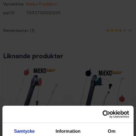
Varumärke
Mieko Predator
ean13
7393712000295
Recensioner (1)
Liknande produkter
Samtycke
Information
Om
Mieko Predator
Mieko Predator